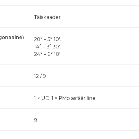
Täiskaader
agonaalne)
20° – 5° 10',
14° – 3° 30',
24° – 6° 10'
12 / 9
1 × UD, 1 × PMo asfääriline
9