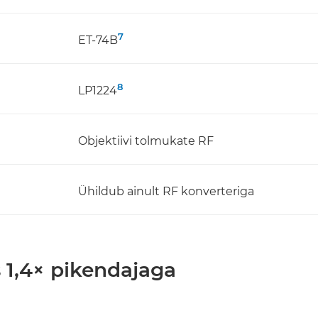
7
ET-74B
8
LP1224
Objektiivi tolmukate RF
Ühildub ainult RF konverteriga
 1,4× pikendajaga