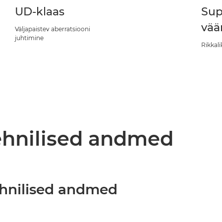
UD-klaas
Sup
vää
Väljapaistev aberratsiooni
juhtimine
Rikkali
tehnilised andmed
ehnilised andmed