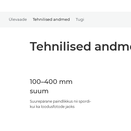
Ülevaade
Tehnilised andmed
Tugi
Tehnilised and
100–400 mm
suum
Suurepärane paindlikkus nii spordi-
kui ka loodusfotode jaoks