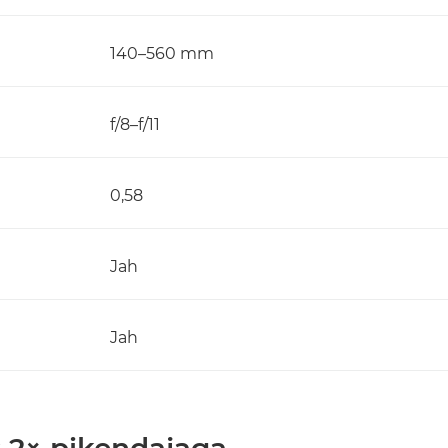
140–560 mm
f/8–f/11
0,58
Jah
Jah