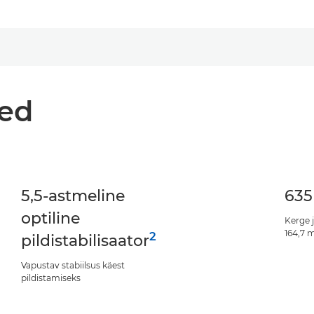
med
5,5-astmeline
635
optiline
Kerge 
164,7
2
pildistabilisaator
Vapustav stabiilsus käest
pildistamiseks