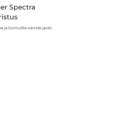
er Spectra
ristus
ke ja loomulike värvide jaoks