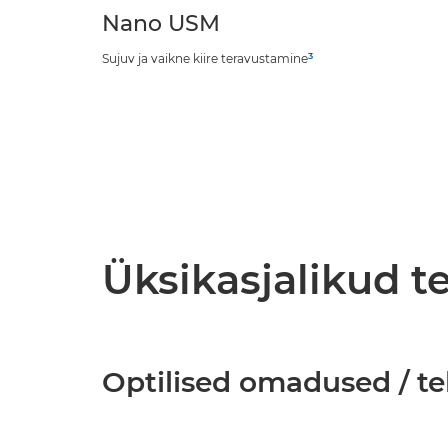
Nano USM
3
Sujuv ja vaikne kiire teravustamine
Üksikasjalikud 
Optilised omadused / t