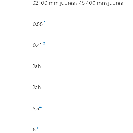
32 100 mm juures / 45 400 mm juures
1
0,88
2
0,41
Jah
Jah
4
5,5
6
6