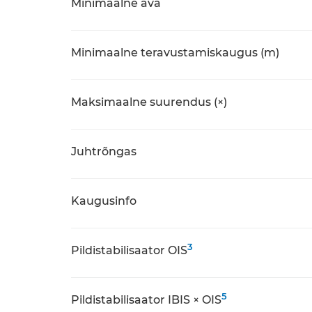
Minimaalne ava
Minimaalne teravustamiskaugus (m)
Maksimaalne suurendus (×)
Juhtrõngas
Kaugusinfo
3
Pildistabilisaator OIS
5
Pildistabilisaator IBIS × OIS