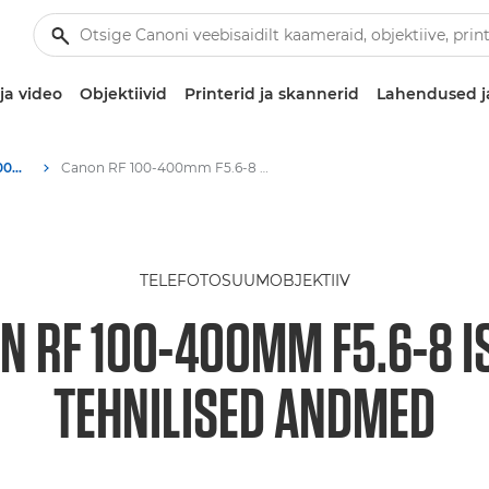
ja video
Objektiivid
Printerid ja skannerid
Lahendused j
Canoni objektiiv RF 100-400mm F5.6-8 IS USM
Canon RF 100-400mm F5.6-8 IS USM – Tehnilised andmed
TELEFOTOSUUMOBJEKTIIV
N RF 100-400MM F5.6-8 I
TEHNILISED ANDMED