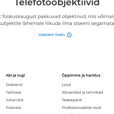
Telefotoobjektiivid
fookuskaugust pakkuvad objektiivid, mis võimal
subjektile lähemale liikuda ilma stseeni segamata
Vaadake lisaks

Abi ja tugi
Õppimine ja haridus
Draiverid
Lood
Tarkvara
Nõuanded ja tehnikad
Juhendid
Teabepank
Püsivara
Professionaalide lood