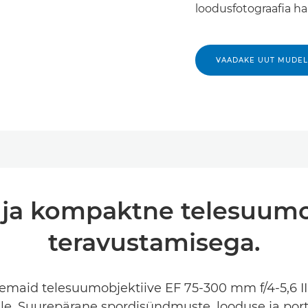
loodusfotograafia har
VAADAKE UUT MUDEL
ja kompaktne telesuumo
teravustamisega.
emaid telesuumobjektiive EF 75-300 mm f/4-5,6 III
ele. Suurepärane spordisündmuste, looduse ja port