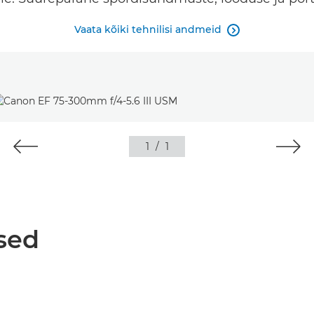
Vaata kõiki tehnilisi andmeid

1
/
1
sed