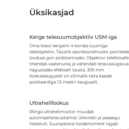
Üksikasjad
Kerge telesuumobjektiiv USM-iga
Oma klassi kergeim 4-kordse suumiga
teleobjektiiv. Täiuslik spordisündmuste, portreede
looduse jpm pildistamiseks. Objektiivi telefotoefe
tihendab vaatenurka ja vähendab teravussügavus
hägustades efektselt tausta. 300 mm
fookuskauguselt on võimalik täita kaader
postkaardiga 1,5 meetri kauguselt.
Ultrahelifookus
Rõnga ultrahelimootor muudab
automaatteravustamist ülikiiresti ja peaaegu
hääletult. Suurepärane hoidemoment tagab