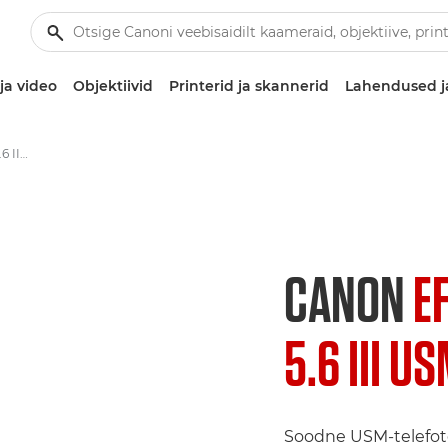
ja video
Objektiivid
Printerid ja skannerid
Lahendused j
Canon EF 75-300mm f/4-5.6 III USM - Objektiivid – kaamera ja fotoobjektiivid
CANON
E
5.6 III U
Soodne USM-telefoto