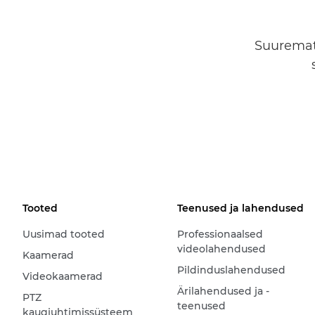
Suuremat 
Tooted
Teenused ja lahendused
Uusimad tooted
Professionaalsed
videolahendused
Kaamerad
Pildinduslahendused
Videokaamerad
Ärilahendused ja -
PTZ
teenused
kaugjuhtimissüsteem