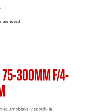
a teenused
F 75-300MM F/4-
SM
-suumobjektiiv spordi- ja