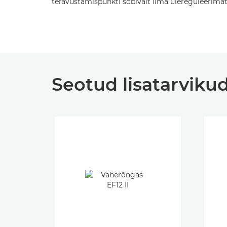
teravustamispunkti sobivalt ilma ülereguleerimat
Seotud lisatarviku