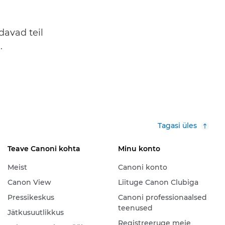
davad teil
.
Tagasi üles
Teave Canoni kohta
Minu konto
Meist
Canoni konto
Canon View
Liituge Canon Clubiga
Pressikeskus
Canoni professionaalsed
teenused
Jätkusuutlikkus
Registreeruge meie