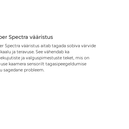
er Spectra vääristus
r Spectra vääristus aitab tagada sobiva värvide
kaalu ja teravuse. See vähendab ka
ekujutiste ja valguspimestuste teket, mis on
guse kaamera sensorilt tagasipeegeldumise
tu sagedane probleem.