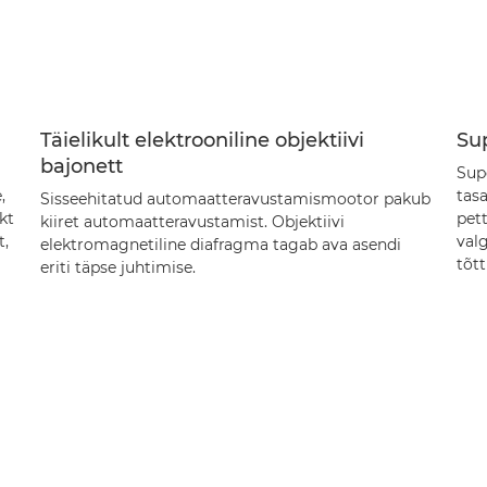
Täielikult elektrooniline objektiivi
Sup
bajonett
Supe
,
tasa
Sisseehitatud automaatteravustamismootor pakub
kt
pett
kiiret automaatteravustamist. Objektiivi
t,
val
elektromagnetiline diafragma tagab ava asendi
tõt
eriti täpse juhtimise.