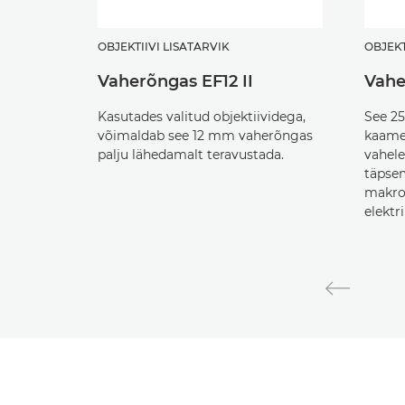
OBJEKTIIVI LISATARVIK
OBJEKT
Vaherõngas EF12 II
Vahe
Kasutades valitud objektiividega,
See 2
võimaldab see 12 mm vaherõngas
kaamer
palju lähedamalt teravustada.
vahele
täpsem
makrof
elektr