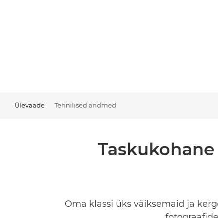
Ülevaade
Tehnilised andmed
Taskukohane 
Oma klassi üks väiksemaid ja kerg
fotograafid