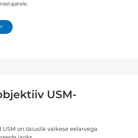
rastajatele.
IT
bjektiiv USM-
 USM on täiuslik väikese eelarvega
reede jaoks.