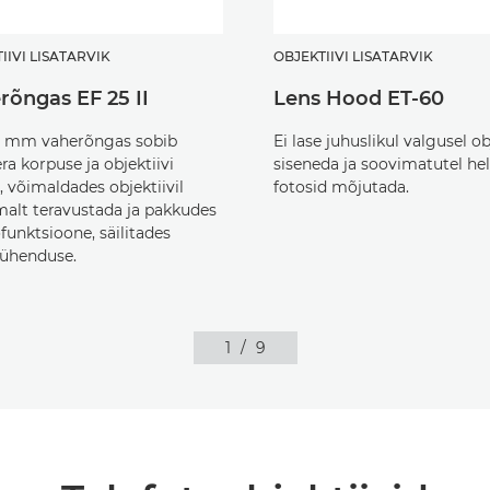
IIVI LISATARVIK
OBJEKTIIVI LISATARVIK
rõngas EF 25 II
Lens Hood ET-60
5 mm vaherõngas sobib
Ei lase juhuslikul valgusel ob
a korpuse ja objektiivi
siseneda ja soovimatutel hel
, võimaldades objektiivil
fotosid mõjutada.
alt teravustada ja pakkudes
unktsioone, säilitades
iühenduse.
1
/
9