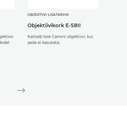
OBJEKTIIVI LISATARVIK
OBJEKTII
Objektiivikork E-58II
Objek
jektiivi
Kaitseb teie Canoni objektiivi, kui
Kaitseb 
kidel
seda ei kasutata.
seda ei 