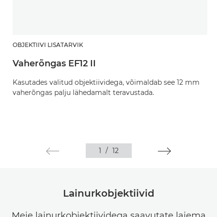
OBJEKTIIVI LISATARVIK
Vaherõngas EF12 II
Kasutades valitud objektiividega, võimaldab see 12 mm
vaherõngas palju lähedamalt teravustada.
1
/
12
Lainurkobjektiivid
Meie lainurkobjektiividega saavutate laiema