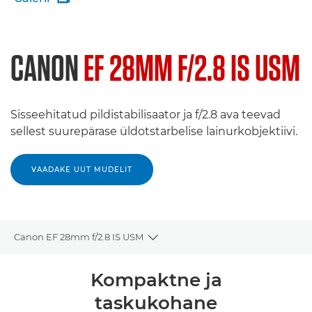
CANON
EF 28MM F/2.8 IS USM
Sisseehitatud pildistabilisaator ja f/2.8 ava teevad
sellest suurepärase üldotstarbelise lainurkobjektiivi.
VAADAKE UUT MUDELIT
Canon EF 28mm f/2.8 IS USM
Toggle breadcrumbs
Ülevaade
Kompaktne ja
taskukohane
Tehnilised andmed