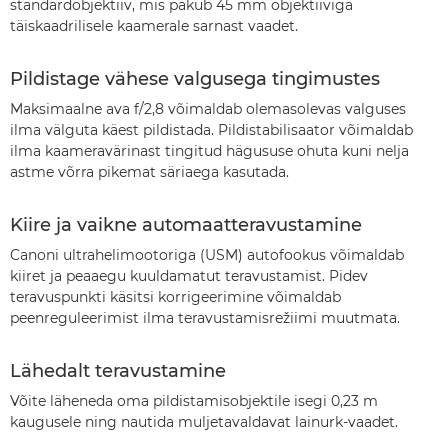
standardobjektiiv, mis pakub 45 mm objektiiviga
täiskaadrilisele kaamerale sarnast vaadet.
Pildistage vähese valgusega tingimustes
Maksimaalne ava f/2,8 võimaldab olemasolevas valguses
ilma välguta käest pildistada. Pildistabilisaator võimaldab
ilma kaameravärinast tingitud hägususe ohuta kuni nelja
astme võrra pikemat säriaega kasutada.
Kiire ja vaikne automaatteravustamine
Canoni ultrahelimootoriga (USM) autofookus võimaldab
kiiret ja peaaegu kuuldamatut teravustamist. Pidev
teravuspunkti käsitsi korrigeerimine võimaldab
peenreguleerimist ilma teravustamisrežiimi muutmata.
Lähedalt teravustamine
Võite läheneda oma pildistamisobjektile isegi 0,23 m
kaugusele ning nautida muljetavaldavat lainurk-vaadet.