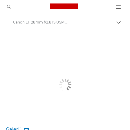
Canon Logo, back to ho
Canon EF 28mm f/2.8 IS USM - Objektiivid – kaamera ja fotoobjektiivid
Lülit
Canon
Canoni kaameraobjektiivid
Galerii
