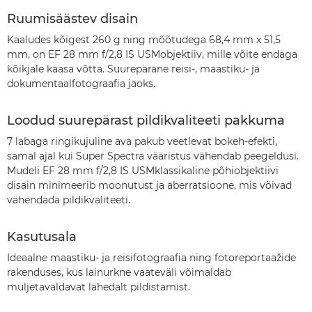
Ruumisäästev disain
Kaaludes kõigest 260 g ning mõõtudega 68,4 mm x 51,5
mm, on EF 28 mm f/2,8 IS USMobjektiiv, mille võite endaga
kõikjale kaasa võtta. Suurepärane reisi-, maastiku- ja
dokumentaalfotograafia jaoks.
Loodud suurepärast pildikvaliteeti pakkuma
7 labaga ringikujuline ava pakub veetlevat bokeh-efekti,
samal ajal kui Super Spectra vääristus vähendab peegeldusi.
Mudeli EF 28 mm f/2,8 IS USMklassikaline põhiobjektiivi
disain minimeerib moonutust ja aberratsioone, mis võivad
vähendada pildikvaliteeti.
Kasutusala
Ideaalne maastiku- ja reisifotograafia ning fotoreportaažide
rakenduses, kus lainurkne vaateväli võimaldab
muljetavaldavat lähedalt pildistamist.