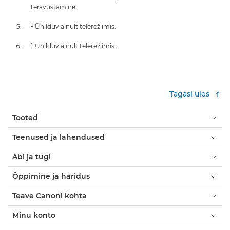
teravustamine.
¹ Ühilduv ainult telerežiimis.
¹ Ühilduv ainult telerežiimis.
Tagasi üles
Tooted
Teenused ja lahendused
Abi ja tugi
Õppimine ja haridus
Teave Canoni kohta
Minu konto