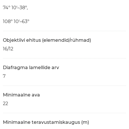
74º 10'–38º,
108º 10'–63º
Objektiivi ehitus (elemendid/rühmad)
16/12
Diafragma lamellide arv
7
Minimaalne ava
22
Minimaalne teravustamiskaugus (m)