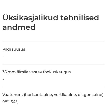
Ülevaade
Tehnilised andmed
Üksikasjalikud tehnilised
andmed
Pildi suurus
-
35 mm filmile vastav fookuskaugus
-
Vaatenurk (horisontaalne, vertikaalne, diagonaalne)
98º–54º,