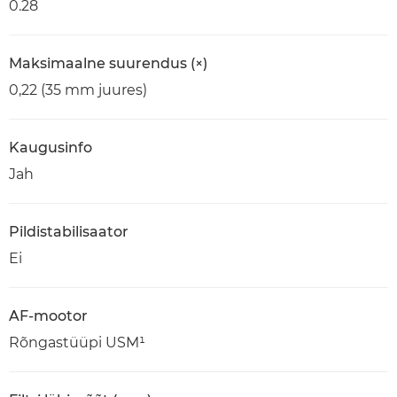
0.28
Maksimaalne suurendus (×)
0,22 (35 mm juures)
Kaugusinfo
Jah
Pildistabilisaator
Ei
AF-mootor
Rõngastüüpi USM¹