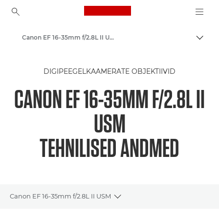
Canon Logo, back to ho
Canon EF 16-35mm f/2.8L II USM - Objektiivid – kaamera ja fotoobjektiivid
Lülit
Canon
DIGIPEEGELKAAMERATE OBJEKTIIVID
Canoni kaameraobjektiivid
CANON EF 16-35MM F/2.8L II
USM
TEHNILISED ANDMED
Canon EF 16-35mm f/2.8L II USM
Toggle breadcrumbs