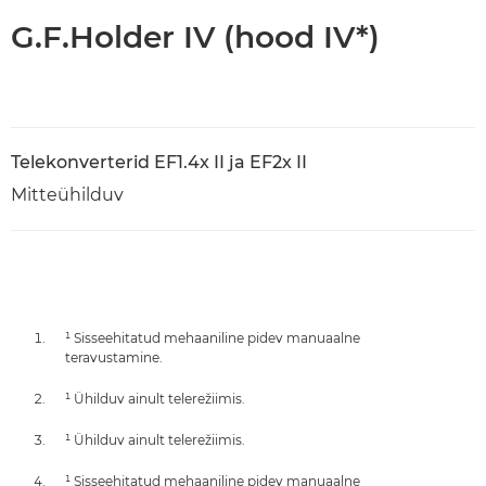
G.F.Holder IV (hood IV*)
Telekonverterid EF1.4x II ja EF2x II
Mitteühilduv
¹ Sisseehitatud mehaaniline pidev manuaalne
teravustamine.
¹ Ühilduv ainult telerežiimis.
¹ Ühilduv ainult telerežiimis.
¹ Sisseehitatud mehaaniline pidev manuaalne