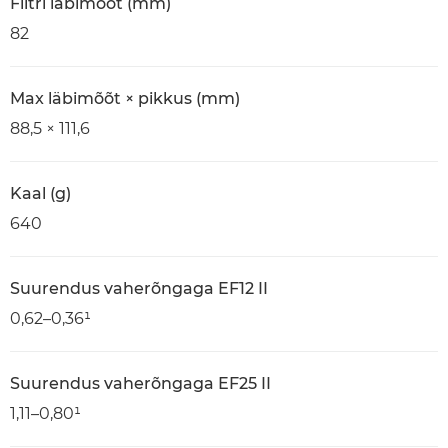
Filtri läbimõõt (mm)
82
Max läbimõõt × pikkus (mm)
88,5 × 111,6
Kaal (g)
640
Suurendus vaherõngaga EF12 II
0,62–0,36¹
Suurendus vaherõngaga EF25 II
1,11–0,80¹