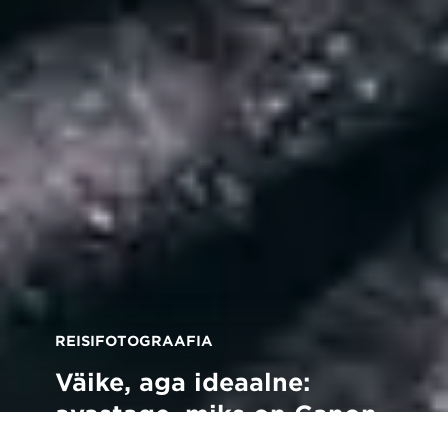
REISIFOTOGRAAFIA
Väike, aga ideaalne:
avastage, miks on Canon
PowerShot G5 X Mark II