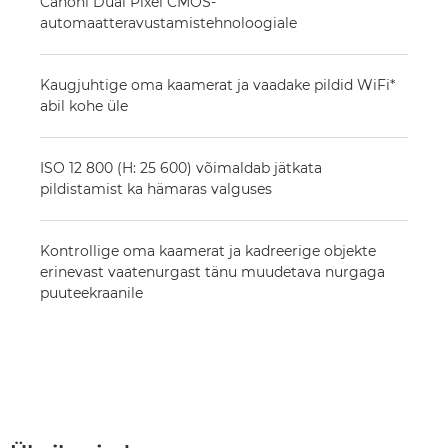
Canoni Dual Pixel CMOS-
automaatteravustamistehnoloogiale
Kaugjuhtige oma kaamerat ja vaadake pildid WiFi*
abil kohe üle
ISO 12 800 (H: 25 600) võimaldab jätkata
pildistamist ka hämaras valguses
Kontrollige oma kaamerat ja kadreerige objekte
erinevast vaatenurgast tänu muudetava nurgaga
puuteekraanile