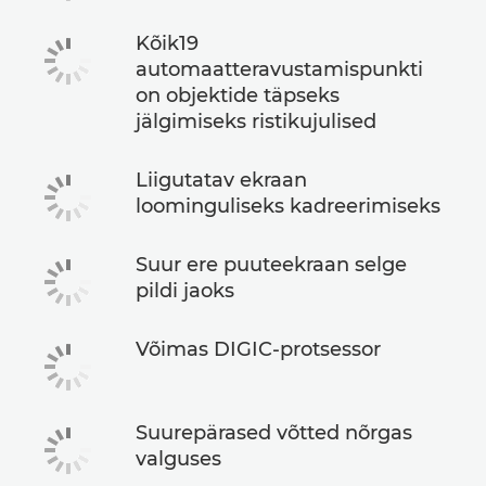
Kõik19
automaatteravustamispunkti
on objektide täpseks
jälgimiseks ristikujulised
Liigutatav ekraan
loominguliseks kadreerimiseks
Suur ere puuteekraan selge
pildi jaoks
Võimas DIGIC-protsessor
Suurepärased võtted nõrgas
valguses