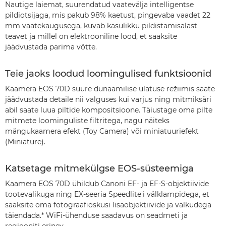
Nautige laiemat, suurendatud vaatevälja intelligentse
pildiotsijaga, mis pakub 98% kaetust, pingevaba vaadet 22
mm vaatekaugusega, kuvab kasulikku pildistamisalast
teavet ja millel on elektrooniline lood, et saaksite
jäädvustada parima võtte.
Teie jaoks loodud loomingulised funktsioonid
Kaamera EOS 70D suure dünaamilise ulatuse režiimis saate
jäädvustada detaile nii valguses kui varjus ning mitmiksäri
abil saate luua piltide kompositsioone. Täiustage oma pilte
mitmete loominguliste filtritega, nagu näiteks
mängukaamera efekt (Toy Camera) või miniatuuriefekt
(Miniature).
Katsetage mitmekülgse EOS-süsteemiga
Kaamera EOS 70D ühildub Canoni EF- ja EF-S-objektiivide
tootevalikuga ning EX-seeria Speedlite'i välklampidega, et
saaksite oma fotograafioskusi lisaobjektiivide ja välkudega
täiendada.* WiFi-ühenduse saadavus on seadmeti ja