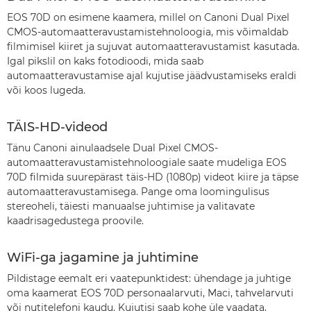
EOS 70D on esimene kaamera, millel on Canoni Dual Pixel
CMOS-automaatteravustamistehnoloogia, mis võimaldab
filmimisel kiiret ja sujuvat automaatteravustamist kasutada.
Igal pikslil on kaks fotodioodi, mida saab
automaatteravustamise ajal kujutise jäädvustamiseks eraldi
või koos lugeda.
TÄIS-HD-videod
Tänu Canoni ainulaadsele Dual Pixel CMOS-
automaatteravustamistehnoloogiale saate mudeliga EOS
70D filmida suurepärast täis-HD (1080p) videot kiire ja täpse
automaatteravustamisega. Pange oma loomingulisus
stereoheli, täiesti manuaalse juhtimise ja valitavate
kaadrisagedustega proovile.
WiFi-ga jagamine ja juhtimine
Pildistage eemalt eri vaatepunktidest: ühendage ja juhtige
oma kaamerat EOS 70D personaalarvuti, Maci, tahvelarvuti
või nutitelefoni kaudu. Kujutisi saab kohe üle vaadata,