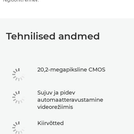
regiooniti erinev.
Tehnilised andmed
20,2-megapiksline CMOS
Sujuv ja pidev
automaatteravustamine
videorežiimis
Kiirvõtted