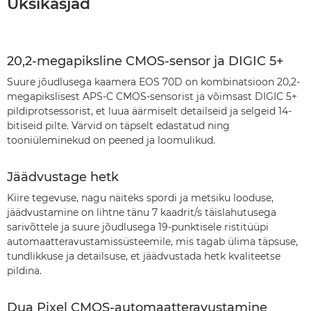
Üksikasjad
20,2-megapiksline CMOS-sensor ja DIGIC 5+
Suure jõudlusega kaamera EOS 70D on kombinatsioon 20,2-
megapikslisest APS-C CMOS-sensorist ja võimsast DIGIC 5+
pildiprotsessorist, et luua äärmiselt detailseid ja selgeid 14-
bitiseid pilte. Värvid on täpselt edastatud ning
tooniüleminekud on peened ja loomulikud.
Jäädvustage hetk
Kiire tegevuse, nagu näiteks spordi ja metsiku looduse,
jäädvustamine on lihtne tänu 7 kaadrit/s täislahutusega
sarivõttele ja suure jõudlusega 19-punktisele ristitüüpi
automaatteravustamissüsteemile, mis tagab ülima täpsuse,
tundlikkuse ja detailsuse, et jäädvustada hetk kvaliteetse
pildina.
Dua Pixel CMOS-automaatteravustamine