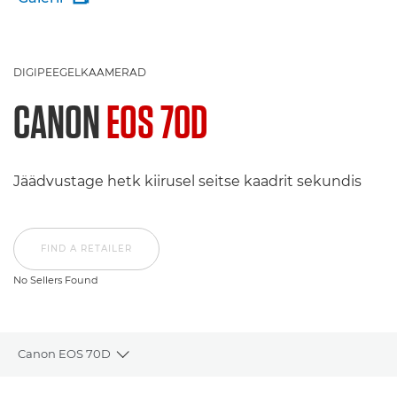
DIGIPEEGELKAAMERAD
CANON
EOS 70D
Jäädvustage hetk kiirusel seitse kaadrit sekundis
FIND A RETAILER
No Sellers Found
Canon EOS 70D
Toggle breadcrumbs