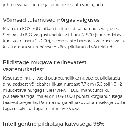
juhtmevabalt perele ja sõpradele saata või jagada.
Võimsad tulemused nõrgas valguses
Kaamera EOS 70D jätkab töötamist ka hämaras valguses.
See pakub ISO-valgustundlikkust kuni 12 800 (suurendatav
kuni väärtuseni 25 600), seega saate hämaras valguses välku
kasutamata suurepäraseid käestpildistatud võtteid teha.
Pildistage mugavalt erinevatest
vaatenurkadest
Kasutage intuitiivseid puutetundlikke nuppe, et pildistada
ainulaadsest või ebaharilikust nurgast 7,7 cm (3,0 tolli) 3 : 2
muudetava nurgaga ClearView II LCD mahutundliku
puuteekraaniga, millel on 1 040 000 punkti kõrglahutusega
taasesituse jaoks. Parima nurga alt jäädvustamiseks ja võtte
tegemiseks lülituge režiimi Live View.
Intelligentne pildiotsija katvusega 98%