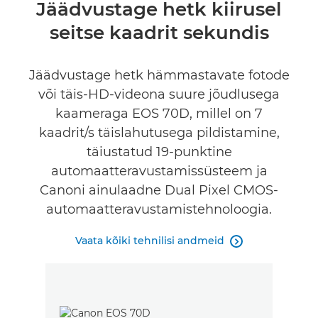
Ülevaade
Jäädvustage hetk kiirusel
seitse kaadrit sekundis
Tehnilised andmed
FIND A RETAILER
Jäädvustage hetk hämmastavate fotode
No Sellers Found
või täis-HD-videona suure jõudlusega
kaameraga EOS 70D, millel on 7
kaadrit/s täislahutusega pildistamine,
täiustatud 19-punktine
automaatteravustamissüsteem ja
Canoni ainulaadne Dual Pixel CMOS-
automaatteravustamistehnoloogia.
Vaata kõiki tehnilisi andmeid
