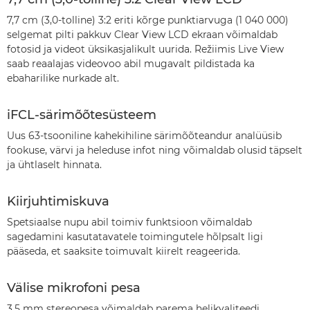
7,7 cm (3,0-tolline) 3:2 eriti kõrge punktiarvuga (1 040 000)
selgemat pilti pakkuv Clear View LCD ekraan võimaldab
fotosid ja videot üksikasjalikult uurida. Režiimis Live View
saab reaalajas videovoo abil mugavalt pildistada ka
ebaharilike nurkade alt.
iFCL-särimõõtesüsteem
Uus 63-tsooniline kahekihiline särimõõteandur analüüsib
fookuse, värvi ja heleduse infot ning võimaldab olusid täpselt
ja ühtlaselt hinnata.
Kiirjuhtimiskuva
Spetsiaalse nupu abil toimiv funktsioon võimaldab
sagedamini kasutatavatele toimingutele hõlpsalt ligi
pääseda, et saaksite toimuvalt kiirelt reageerida.
Välise mikrofoni pesa
3,5 mm stereopesa võimaldab parema helikvaliteedi