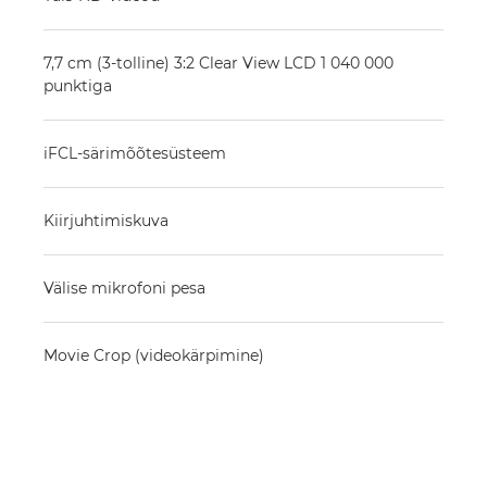
7,7 cm (3-tolline) 3:2 Clear View LCD 1 040 000
punktiga
iFCL-särimõõtesüsteem
Kiirjuhtimiskuva
Välise mikrofoni pesa
Movie Crop (videokärpimine)