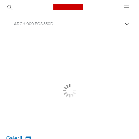
Canon Logo, back to ho
ARCH 000 EOS 550D
Lülit
Canon
Galerii
