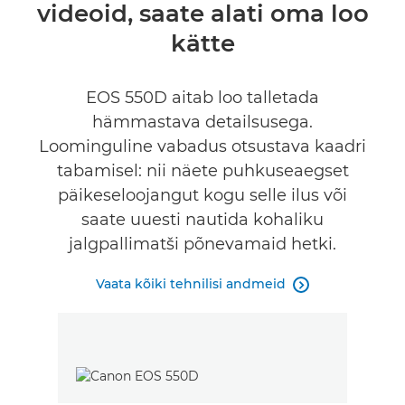
videoid, saate alati oma loo
kätte
EOS 550D aitab loo talletada
hämmastava detailsusega.
Loominguline vabadus otsustava kaadri
tabamisel: nii näete puhkuseaegset
päikeseloojangut kogu selle ilus või
saate uuesti nautida kohaliku
jalgpallimatši põnevamaid hetki.
Vaata kõiki tehnilisi andmeid
