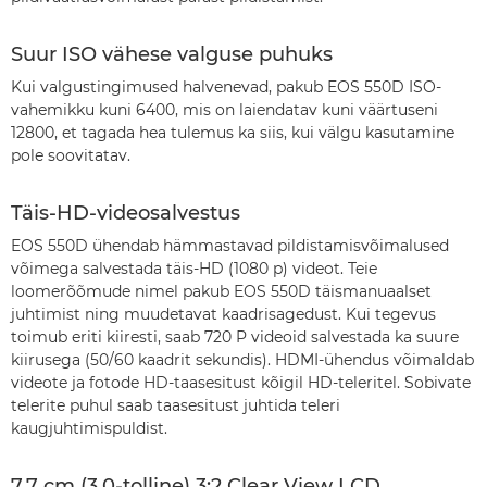
Suur ISO vähese valguse puhuks
Kui valgustingimused halvenevad, pakub EOS 550D ISO-
vahemikku kuni 6400, mis on laiendatav kuni väärtuseni
12800, et tagada hea tulemus ka siis, kui välgu kasutamine
pole soovitatav.
Täis-HD-videosalvestus
EOS 550D ühendab hämmastavad pildistamisvõimalused
võimega salvestada täis-HD (1080 p) videot. Teie
loomerõõmude nimel pakub EOS 550D täismanuaalset
juhtimist ning muudetavat kaadrisagedust. Kui tegevus
toimub eriti kiiresti, saab 720 P videoid salvestada ka suure
kiirusega (50/60 kaadrit sekundis). HDMI-ühendus võimaldab
videote ja fotode HD-taasesitust kõigil HD-teleritel. Sobivate
telerite puhul saab taasesitust juhtida teleri
kaugjuhtimispuldist.
7,7 cm (3,0-tolline) 3:2 Clear View LCD