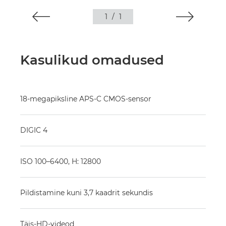
1
/
1
Kasulikud omadused
18-megapiksline APS-C CMOS-sensor
DIGIC 4
ISO 100–6400, H: 12800
Pildistamine kuni 3,7 kaadrit sekundis
Täis-HD-videod