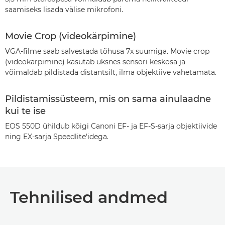
saamiseks lisada välise mikrofoni.
Movie Crop (videokärpimine)
VGA-filme saab salvestada tõhusa 7x suumiga. Movie crop
(videokärpimine) kasutab üksnes sensori keskosa ja
võimaldab pildistada distantsilt, ilma objektiive vahetamata.
Pildistamissüsteem, mis on sama ainulaadne
kui te ise
EOS 550D ühildub kõigi Canoni EF- ja EF-S-sarja objektiivide
ning EX-sarja Speedlite'idega.
Tehnilised andmed