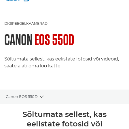
DIGIPEEGELKAAMERAD
CANON
EOS 550D
Sõltumata sellest, kas eelistate fotosid või videoid,
saate alati oma loo kätte
Canon EOS 550D
Toggle breadcrumbs
Ülevaade
Sõltumata sellest, kas
eelistate fotosid või
Tehnilised andmed