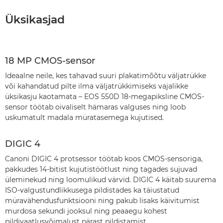
Üksikasjad
18 MP CMOS-sensor
Ideaalne neile, kes tahavad suuri plakatimõõtu väljatrükke
või kahandatud pilte ilma väljatrükkimiseks vajalikke
üksikasju kaotamata – EOS 550D 18-megapiksline CMOS-
sensor töötab oivaliselt hämaras valguses ning loob
uskumatult madala müratasemega kujutised.
DIGIC 4
Canoni DIGIC 4 protsessor töötab koos CMOS-sensoriga,
pakkudes 14-bitist kujutistöötlust ning tagades sujuvad
üleminekud ning loomulikud värvid. DIGIC 4 käitab suurema
ISO-valgustundlikkusega pildistades ka täiustatud
müravähendusfunktsiooni ning pakub lisaks käivitumist
murdosa sekundi jooksul ning peaaegu kohest
pildivaatlusvõimalust pärast pildistamist.