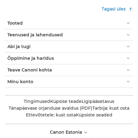
Tagasi üles
Tooted
Teenused ja lahendused
Abi ja tugi
Õppimine ja haridus
Teave Canoni kohta
Minu konto
Tingimused
Küpsise teade
Ligipääsetavus
Tänapäevase orjanduse avaldus (PDF)
Tarbija: kust osta
Ettevõtetele: kust osta
Küpsiste seaded
Canon Estonia