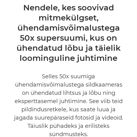
Ülevaade
Nendele, kes soovivad
mitmekülgset,
Tehnilised andmed
ühendamisvõimalustega
50x supersuumi, kus on
ühendatud lõbu ja täielik
loominguline juhtimine
Selles 50x suumiga
ühendamisvõimalustega sildkaameras
on ühendatud lihtsus ja lõbu ning
eksperttasemel juhtimine. See viib teid
pildindusretkele, kus saate luua ja
jagada suurepäraseid fotosid ja videoid.
Täiuslik pühadeks ja erilisteks
sündmusteks.