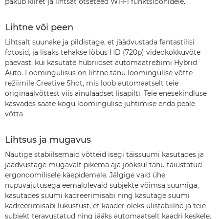
pakub kiiret ja lihtsat otseteed Wi-Fi funktsioonidele.
Lihtne või peen
Lihtsalt suunake ja pildistage, et jäädvustada fantastilisi
fotosid, ja lisaks tehakse lõbus HD (720p) videokokkuvõte
päevast, kui kasutate hübriidset automaatrežiimi Hybrid
Auto. Loomingulisus on lihtne tänu loomingulise võtte
režiimile Creative Shot, mis loob automaatselt teie
originaalvõttest viis ainulaadset lisapilti. Teie enesekindluse
kasvades saate kogu loomingulise juhtimise enda peale
võtta
Lihtsus ja mugavus
Nautige stabiilsemaid võtteid isegi täissuumi kasutades ja
jäädvustage mugavalt pikema aja jooksul tänu täiustatud
ergonoomilisele käepidemele. Jälgige vaid ühe
nupuvajutusega eemalolevaid subjekte võimsa suumiga,
kasutades suumi kadreerimisabi ning kasutage suumi
kadreerimisabi lukustust, et kaader oleks ülistabiilne ja teie
subjekt teravustatud ning jääks automaatselt kaadri keskele.