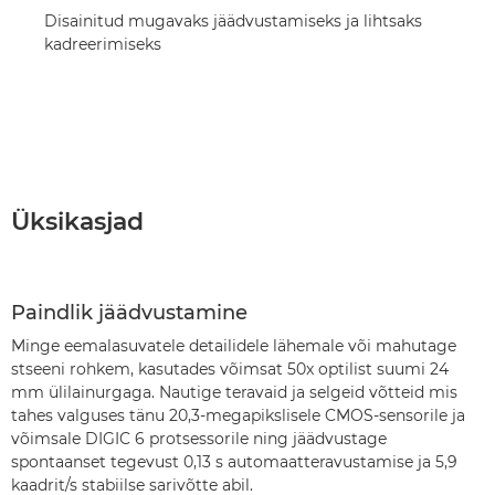
Disainitud mugavaks jäädvustamiseks ja lihtsaks
kadreerimiseks
Üksikasjad
Paindlik jäädvustamine
Minge eemalasuvatele detailidele lähemale või mahutage
stseeni rohkem, kasutades võimsat 50x optilist suumi 24
mm ülilainurgaga. Nautige teravaid ja selgeid võtteid mis
tahes valguses tänu 20,3-megapikslisele CMOS-sensorile ja
võimsale DIGIC 6 protsessorile ning jäädvustage
spontaanset tegevust 0,13 s automaatteravustamise ja 5,9
kaadrit/s stabiilse sarivõtte abil.