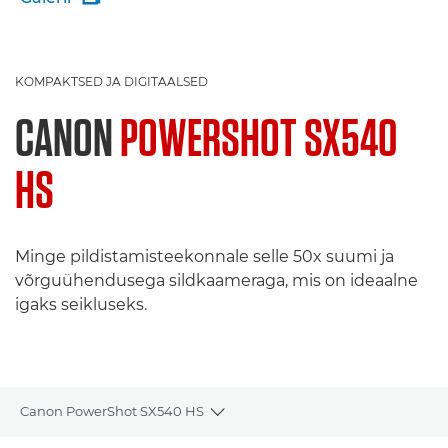
KOMPAKTSED JA DIGITAALSED
CANON
POWERSHOT SX540
HS
Minge pildistamisteekonnale selle 50x suumi ja
võrguühendusega sildkaameraga, mis on ideaalne
igaks seikluseks.
Canon PowerShot SX540 HS
Toggle breadcrumbs