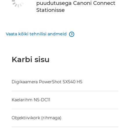
puudutusega Canoni Connect
Stationisse
Vaata kõiki tehnilisi andmeid

Karbi sisu
Digikaamera PowerShot SX540 HS
Kaelarihm NS-DC11
Objektiivikork (rihmaga)