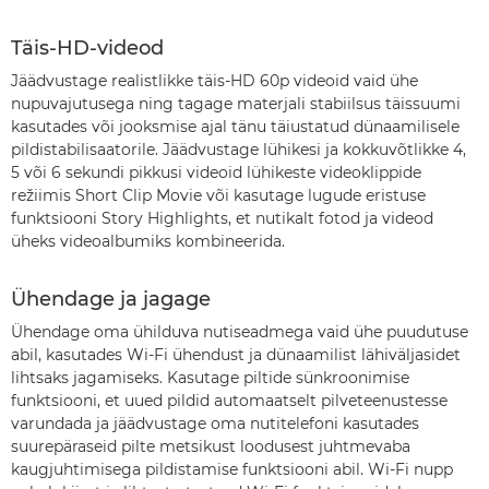
Täis-HD-videod
Jäädvustage realistlikke täis-HD 60p videoid vaid ühe
nupuvajutusega ning tagage materjali stabiilsus täissuumi
kasutades või jooksmise ajal tänu täiustatud dünaamilisele
pildistabilisaatorile. Jäädvustage lühikesi ja kokkuvõtlikke 4,
5 või 6 sekundi pikkusi videoid lühikeste videoklippide
režiimis Short Clip Movie või kasutage lugude eristuse
funktsiooni Story Highlights, et nutikalt fotod ja videod
üheks videoalbumiks kombineerida.
Ühendage ja jagage
Ühendage oma ühilduva nutiseadmega vaid ühe puudutuse
abil, kasutades Wi-Fi ühendust ja dünaamilist lähiväljasidet
lihtsaks jagamiseks. Kasutage piltide sünkroonimise
funktsiooni, et uued pildid automaatselt pilveteenustesse
varundada ja jäädvustage oma nutitelefoni kasutades
suurepäraseid pilte metsikust loodusest juhtmevaba
kaugjuhtimisega pildistamise funktsiooni abil. Wi-Fi nupp