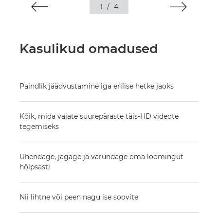
1
/
4
Kasulikud omadused
Paindlik jäädvustamine iga erilise hetke jaoks
Kõik, mida vajate suurepäraste täis-HD videote
tegemiseks
Ühendage, jagage ja varundage oma loomingut
hõlpsasti
Nii lihtne või peen nagu ise soovite