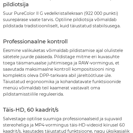
pildiotsija
Suur PureColor II G vedelkristallekraan (922 000 punkti)
suurepärase vaate tarvis. Optiline pildiotsija võimaldab
pildistada tradistiooniliselt, kuid täiustatud stabiilsusega.
Professionaalne kontroll
Eesmine valikuketas võimaldab pildistamise ajal olulistele
sätetele juurde pääseda. Pildistage mitme eri kuvasuhte
toega täismanuaalse juhtimisega ja RAW-vormingus, et
saavutada maksimaalne kontroll kompositsiooni ning
komplektis oleva DPP-tarkvara abil järeltöötluse üle.
Täiustatud ergonoomika ja kohandatavate funktsioonide
menüü võimaldab teil kaamerat vastavalt oma
pildistamisstiilile reguleerida.
Täis-HD, 60 kaadrit/s
Salvestage optilise suumiga professionaalseid ja sujuvaid
stereoheliga ja MP4-vormingus täis-HD-videoid kiirusel 60
kaadrit/s, kasutades täiustatud funktsioone, nagu üksikasjalik