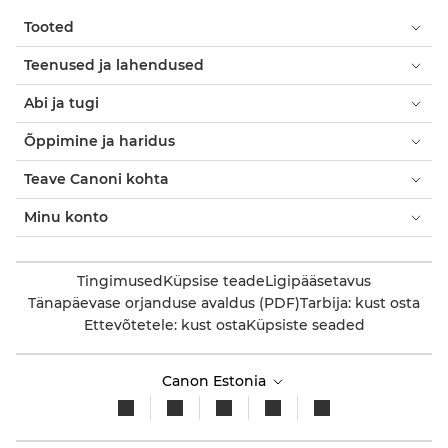
Tooted
Teenused ja lahendused
Abi ja tugi
Õppimine ja haridus
Teave Canoni kohta
Minu konto
Tingimused
Küpsise teade
Ligipääsetavus
Tänapäevase orjanduse avaldus (PDF)
Tarbija: kust osta
Ettevõtetele: kust osta
Küpsiste seaded
Canon Estonia