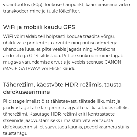
videotöötlus (60p), fookuse haripunkt, kaamerasisene video
transkodeerimine ja tuule lõikefilter.
WiFi ja mobiili kaudu GPS
WiFi võimaldab teil hõlpsasti koduse traadita võrgu,
ühilduvate printerite ja arvutite ning nutiseadmetega
ühenduse luua, et pilte veebis jagada ning võttekoha
andmetega GPS-sildistada. Piltide sünkroonimine tagab
mugava varundamise arvutis ja veebis teenuse CANON
iMAGE GATEWAY või Flickr kaudu.
Täherežiim, käestvõte HDR-režiimis, tausta
defokuseerimine
Pildistage imelist öist tähistaevast, tähtede liikumist ja
jäädvustage tähe langemine aegvõttena, kasutades selleks
täherežiimi. Kasutage HDR-režiimi eriti kontrastsete
stseenide jäädvustamiseks ilma statiivita või tausta
defokuseerimist, et saavutada kaunis, peegelkaamera stiilis
taustahägu.