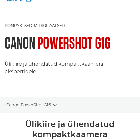
KOMPAKTSED JA DIGITAALSED
CANON
POWERSHOT G16
Ülikiire ja ühendatud kompaktkaamera
ekspertidele
Canon PowerShot G16
Toggle breadcrumbs
Ülevaade
Ülikiire ja ühendatud
kompaktkaamera
Tehnilised andmed