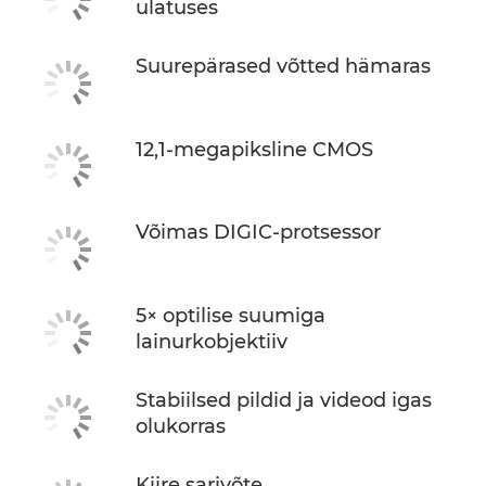
ulatuses
Suurepärased võtted hämaras
12,1-megapiksline CMOS
Võimas DIGIC-protsessor
5× optilise suumiga
lainurkobjektiiv
Stabiilsed pildid ja videod igas
olukorras
Kiire sarivõte