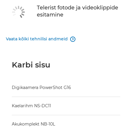
Telerist fotode ja videoklippide
esitamine
Vaata kõiki tehnilisi andmeid

Karbi sisu
Digikaamera PowerShot G16
Kaelarihm NS-DC11
Akukomplekt NB-10L