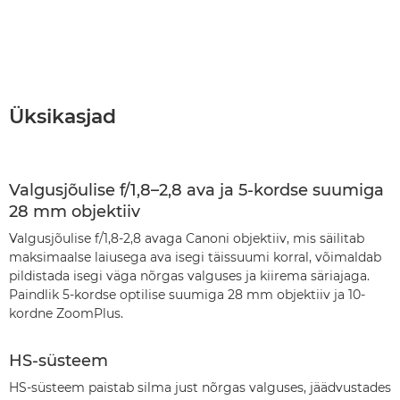
Üksikasjad
Valgusjõulise f/1,8–2,8 ava ja 5-kordse suumiga
28 mm objektiiv
Valgusjõulise f/1,8-2,8 avaga Canoni objektiiv, mis säilitab
maksimaalse laiusega ava isegi täissuumi korral, võimaldab
pildistada isegi väga nõrgas valguses ja kiirema säriajaga.
Paindlik 5-kordse optilise suumiga 28 mm objektiiv ja 10-
kordne ZoomPlus.
HS-süsteem
HS-süsteem paistab silma just nõrgas valguses, jäädvustades