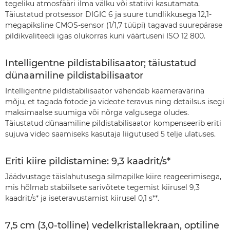
tegeliku atmosfääri ilma välku või statiivi kasutamata.
Täiustatud protsessor DIGIC 6 ja suure tundlikkusega 12,1-
megapiksline CMOS-sensor (1/1,7 tüüpi) tagavad suurepärase
pildikvaliteedi igas olukorras kuni väärtuseni ISO 12 800.
Intelligentne pildistabilisaator; täiustatud
dünaamiline pildistabilisaator
Intelligentne pildistabilisaator vähendab kaameravärina
mõju, et tagada fotode ja videote teravus ning detailsus isegi
maksimaalse suumiga või nõrga valgusega oludes.
Täiustatud dünaamiline pildistabilisaator kompenseerib eriti
sujuva video saamiseks kasutaja liigutused 5 telje ulatuses.
Eriti kiire pildistamine: 9,3 kaadrit/s*
Jäädvustage täislahutusega silmapilke kiire reageerimisega,
mis hõlmab stabiilsete sarivõtete tegemist kiirusel 9,3
kaadrit/s* ja iseteravustamist kiirusel 0,1 s**.
7,5 cm (3,0-tolline) vedelkristallekraan, optiline