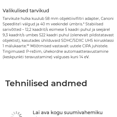
Valikulised tarvikud
Tarvikute hulka kuulub 58 mm objektiivifiltri adapter, Canoni
Speedlite'i välgud ja 40 m veekindel ümbris.* Stabiilsed
sarivõtted – 12,2 kaadrit/s esimese 5 kaadri puhul ja seejärel
9,3 kaadrit/s umbes 522 kaadri puhul (olenevalt pildistatavast
objektist), kasutades ühilduvaid SDHC/SDXC UHS kiirusklassi
1 mälukaarte.** Mõõtmised vastavalt uutele CIPA juhistele.
Tingimused: P-režiim, ühekordne automaatteravustamine
(keskpunkti teravustamine) valguses kuni 14 eV.
Tehnilised andmed
Lai ava kogu suumivahemiku