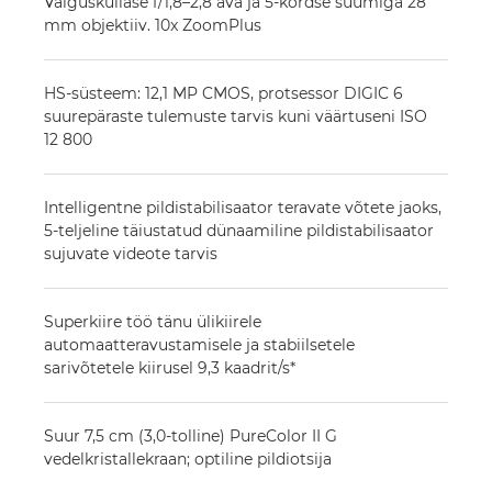
Valgusküllase f/1,8–2,8 ava ja 5-kordse suumiga 28
mm objektiiv. 10x ZoomPlus
HS-süsteem: 12,1 MP CMOS, protsessor DIGIC 6
suurepäraste tulemuste tarvis kuni väärtuseni ISO
12 800
Intelligentne pildistabilisaator teravate võtete jaoks,
5-teljeline täiustatud dünaamiline pildistabilisaator
sujuvate videote tarvis
Superkiire töö tänu ülikiirele
automaatteravustamisele ja stabiilsetele
sarivõtetele kiirusel 9,3 kaadrit/s*
Suur 7,5 cm (3,0-tolline) PureColor II G
vedelkristallekraan; optiline pildiotsija