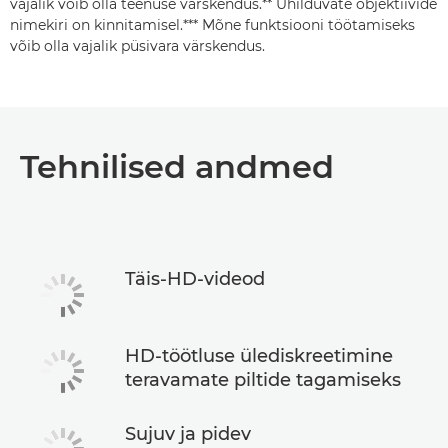
vajalik võib olla teenuse värskendus.** Ühilduvate objektiivide
nimekiri on kinnitamisel.*** Mõne funktsiooni töötamiseks
võib olla vajalik püsivara värskendus.
Tehnilised andmed
Täis-HD-videod
HD-töötluse ülediskreetimine
teravamate piltide tagamiseks
Sujuv ja pidev