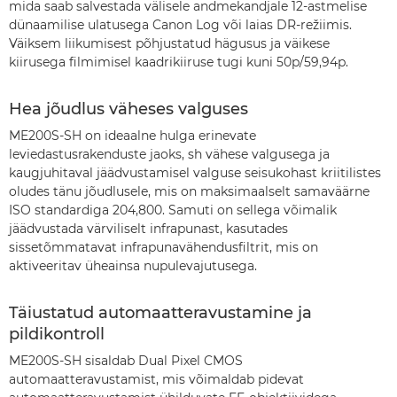
mida saab salvestada välisele andmekandjale 12-astmelise
dünaamilise ulatusega Canon Log või laias DR-režiimis.
Väiksem liikumisest põhjustatud hägusus ja väikese
kiirusega filmimisel kaadrikiiruse tugi kuni 50p/59,94p.
Hea jõudlus väheses valguses
ME200S-SH on ideaalne hulga erinevate
leviedastusrakenduste jaoks, sh vähese valgusega ja
kaugjuhitaval jäädvustamisel valguse seisukohast kriitilistes
oludes tänu jõudlusele, mis on maksimaalselt samaväärne
ISO standardiga 204,800. Samuti on sellega võimalik
jäädvustada värviliselt infrapunast, kasutades
sissetõmmatavat infrapunavähendusfiltrit, mis on
aktiveeritav üheainsa nupulevajutusega.
Täiustatud automaatteravustamine ja
pildikontroll
ME200S-SH sisaldab Dual Pixel CMOS
automaatteravustamist, mis võimaldab pidevat