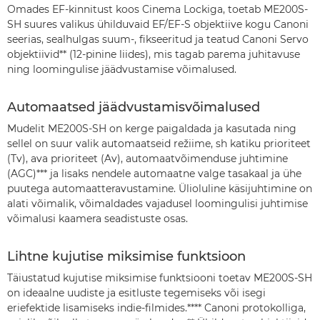
Omades EF-kinnitust koos Cinema Lockiga, toetab ME200S-
SH suures valikus ühilduvaid EF/EF-S objektiive kogu Canoni
seerias, sealhulgas suum-, fikseeritud ja teatud Canoni Servo
objektiivid** (12-pinine liides), mis tagab parema juhitavuse
ning loomingulise jäädvustamise võimalused.
Automaatsed jäädvustamisvõimalused
Mudelit ME200S-SH on kerge paigaldada ja kasutada ning
sellel on suur valik automaatseid režiime, sh katiku prioriteet
(Tv), ava prioriteet (Av), automaatvõimenduse juhtimine
(AGC)*** ja lisaks nendele automaatne valge tasakaal ja ühe
puutega automaatteravustamine. Ülioluline käsijuhtimine on
alati võimalik, võimaldades vajadusel loomingulisi juhtimise
võimalusi kaamera seadistuste osas.
Lihtne kujutise miksimise funktsioon
Täiustatud kujutise miksimise funktsiooni toetav ME200S-SH
on ideaalne uudiste ja esitluste tegemiseks või isegi
eriefektide lisamiseks indie-filmides.**** Canoni protokolliga,