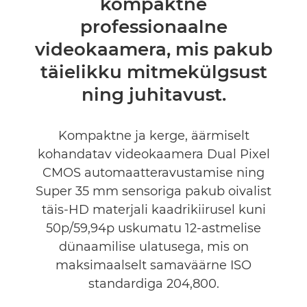
kompaktne
Tehnilised andmed
professionaalne
videokaamera, mis pakub
täielikku mitmekülgsust
ning juhitavust.
Kompaktne ja kerge, äärmiselt
kohandatav videokaamera Dual Pixel
CMOS automaatteravustamise ning
Super 35 mm sensoriga pakub oivalist
täis-HD materjali kaadrikiirusel kuni
50p/59,94p uskumatu 12-astmelise
dünaamilise ulatusega, mis on
maksimaalselt samaväärne ISO
standardiga 204,800.