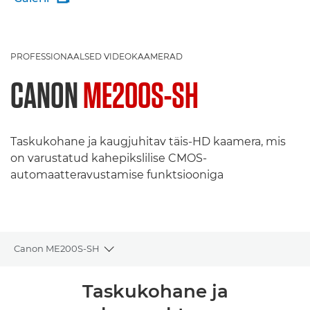
PROFESSIONAALSED VIDEOKAAMERAD
CANON
ME200S-SH
Taskukohane ja kaugjuhitav täis-HD kaamera, mis
on varustatud kahepikslilise CMOS-
automaatteravustamise funktsiooniga
Canon ME200S-SH
Toggle breadcrumbs
Ülevaade
Taskukohane ja