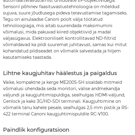
automaatteravustamist ühilduvate EF-objektiividega.
Sensoril põhinev faasituvastustehnoloogia on mõeldud
sujuva, suure jõudlusega pideva teravustamise tagamiseks.
Tegu on ainulaadse Canoni poolt välja töötatud
tehnoloogiaga, mis aitab suurendada maksimumini
võimalusi, mida pakuvad kiired objektiivid ja madal
väljasügavus. Elektrooniliselt kontrollitavad ND-filtrid
võimaldavad ka pildi suuremat juhitavust, samas kui mitut
kohandatud pildiseadet on võimalik salvestada ja hiljem
kasutamiseks taastada.
Lihtne kaugjuhitav häälestus ja paigaldus
Väike, kompaktne ja kerge ME200S-SH sisaldab mitmeid
võimalusi ühendada seda monitori, välise andmekandja
väljundi ja kaugjuhtimispuldiga, sealhulgas HDMI-väljund,
Genlock ja kaks 3G/HD-SDI terminali. Kaugjuhtimine on
võimalik tänu kahele pesale, sealhulgas 2,5 mm pistik ja RS-
422 terminal Canoni kaugjuhtimispuldile RC-V100.
Paindlik konfiguratsioon