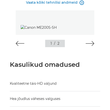
Vaata kõiki tehnilisi andmeid

1
/
2
Kasulikud omadused
Kvaliteetne täis-HD väljund
Hea jõudlus väheses valguses