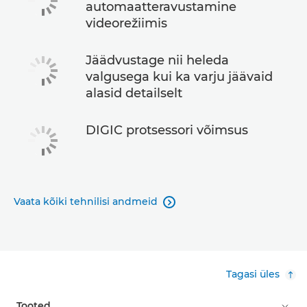
automaatteravustamine
videorežiimis
Jäädvustage nii heleda
valgusega kui ka varju jäävaid
alasid detailselt
DIGIC protsessori võimsus
Vaata kõiki tehnilisi andmeid

Tagasi üles
Tooted