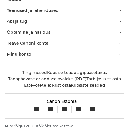
Teenused ja lahendused
Abi ja tugi
Õppimine ja haridus
Teave Canoni kohta
Minu konto
Tingimused
Küpsise teade
Ligipääsetavus
Tänapäevase orjanduse avaldus (PDF)
Tarbija: kust osta
Ettevõtetele: kust osta
Küpsiste seaded
Canon Estonia
Autoriõigus 2026. Kõik õigused kaitstud.