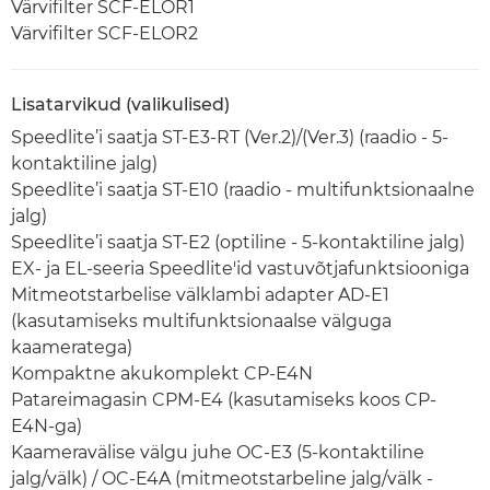
Värvifilter SCF-ELOR1
Värvifilter SCF-ELOR2
Lisatarvikud (valikulised)
Speedlite’i saatja ST-E3-RT (Ver.2)/(Ver.3) (raadio - 5-
kontaktiline jalg)
Speedlite’i saatja ST-E10 (raadio - multifunktsionaalne
jalg)
Speedlite’i saatja ST-E2 (optiline - 5-kontaktiline jalg)
EX- ja EL-seeria Speedlite'id vastuvõtjafunktsiooniga
Mitmeotstarbelise välklambi adapter AD-E1
(kasutamiseks multifunktsionaalse välguga
kaameratega)
Kompaktne akukomplekt CP-E4N
Patareimagasin CPM-E4 (kasutamiseks koos CP-
E4N-ga)
Kaameravälise välgu juhe OC-E3 (5-kontaktiline
jalg/välk) / OC-E4A (mitmeotstarbeline jalg/välk -