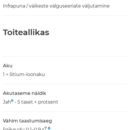
Infrapuna / väikeste välguseeriate väljutamine
Toiteallikas
Aku
1 × liitium-ioonaku
Akutaseme näidik
6
Jah
- 5 taset + protsent
Vähim taastumisaeg
7
8
ligikaudu 0,1–0,9 s