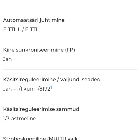
Automaatsäri juhtimine
E-TTL II / E-TTL
Kiire sünkroniseerimine (FP)
Jah
Käsitsireguleerimine / väljundi seaded
1
Jah – 1/1 kuni 1/8192
Käsitsireguleerimise sammud
1/3-astmeline
Stroboskoopiline (MULTI) välk