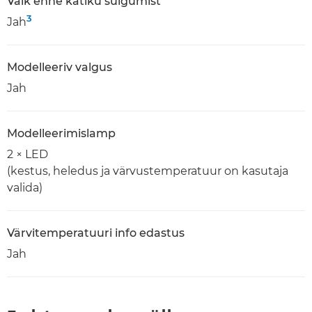
Välk enne katiku sulgumist
3
Jah
Modelleeriv valgus
Jah
Modelleerimislamp
2 × LED
(kestus, heledus ja värvustemperatuur on kasutaja
valida)
Värvitemperatuuri info edastus
Jah