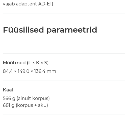
vajab adapterit AD-E1)
Füüsilised parameetrid
Mõõtmed (L × K × S)
84,4 × 149,0 × 136,4 mm
Kaal
566 g (ainult korpus)
681 g (korpus + aku)