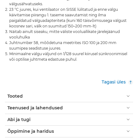
välgusähvatuseks.
23 °C juures, kui ventilaator on SISSE lülitatud ja enne välgu
käivitamise piirangu 1. taseme saavutamist ning ilma
paigaldatud välguadapteriteta (kuni 160 täisvõimsusega välgust
koosnev sari, välk on suumitud 150–200 mm-lt)
Näitab ainult siseaku, mitte väliste vooluallikate järelejäänud
vooluhulka
Juhtnumber 58, mõõdetuna meetrites ISO 100 ja 200 mm
suumipea seadistuse juures.
Minimaalne välgu väljund on 1/128 suurel kiirusel sünkroonimisel
või optilise juhtmeta edastuse puhul.
Tagasi üles
Tooted
Teenused ja lahendused
Abi ja tugi
Õppimine ja haridus