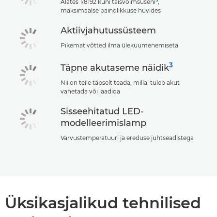
Alates 1/8192 kuni täisvõimsuseni
,
maksimaalse paindlikkuse huvides
Aktiivjahutussüsteem
Pikemat võtted ilma ülekuumenemiseta
3
Täpne akutaseme näidik
Nii on teile täpselt teada, millal tuleb akut
vahetada või laadida
Sisseehitatud LED-
modelleerimislamp
Värvustemperatuuri ja ereduse juhtseadistega
Üksikasjalikud tehnilised