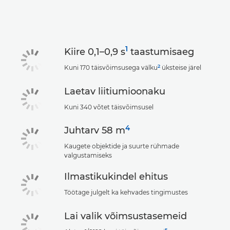
Tehnilised andmed
1
Kiire 0,1–0,9 s
taastumisaeg
2
Kuni 170 täisvõimsusega välku
üksteise järel
Laetav liitiumioonaku
Kuni 340 võtet täisvõimsusel
4
Juhtarv 58 m
Kaugete objektide ja suurte rühmade
valgustamiseks
Ilmastikukindel ehitus
Töötage julgelt ka kehvades tingimustes
Lai valik võimsustasemeid
5