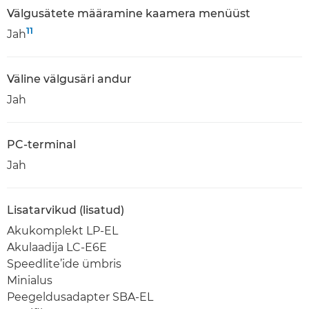
Välgusätete määramine kaamera menüüst
11
Jah
Väline välgusäri andur
Jah
PC-terminal
Jah
Lisatarvikud (lisatud)
Akukomplekt LP-EL
Akulaadija LC-E6E
Speedlite’ide ümbris
Minialus
Peegeldusadapter SBA-EL