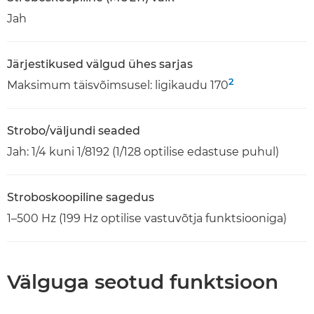
Jah
Järjestikused välgud ühes sarjas
2
Maksimum täisvõimsusel: ligikaudu 170
Strobo/väljundi seaded
Jah: 1/4 kuni 1/8192 (1/128 optilise edastuse puhul)
Stroboskoopiline sagedus
1–500 Hz (199 Hz optilise vastuvõtja funktsiooniga)
Välguga seotud funktsioon