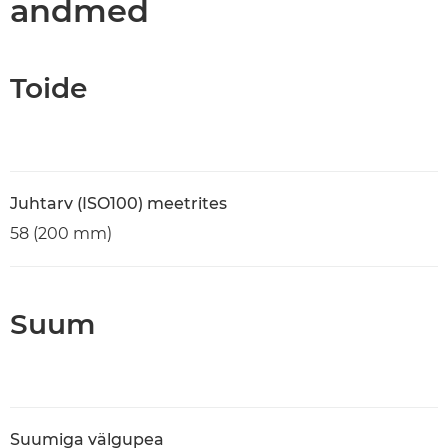
andmed
Toide
Juhtarv (ISO100) meetrites
58 (200 mm)
Suum
Suumiga välgupea