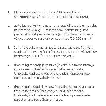
Minimaalne välgu väljund on 1/128 suurel kiirusel
sünkroonimisel või optilise juhtmeta edastuse puhul.
23 °C juures, kui ventilaator on SISSE lülitatud ja enne välgu
käivitamise piirangu 1. taseme saavutamist ning ilma
paigaldatud välguadapteriteta (kuni 160 täisvõimsusega
välgust koosnev sari, välk on suumitud 150–200 mm-lt)
Juhtmevabaks pildistamiseks (ainult raadio teel) on vaja
saatjana EL-1 (Ver.2) / EL-1 / EL-5 / EL-10 / EL-100 või ühilduva
kaameraga ST-E10 / ST-E3-RT (Ver.2)/(Ver.3).
Ilma mingite saatja ja vastuvõtja vaheliste takistusteta ja
ilma välise optilise/raadiosagedusliku segamiseta.
Ulatusele/jõudlusele võivad avaldada mõju seadmete
paigutus ja teised välistingimused.
Ilma mingite saatja ja vastuvõtja vaheliste takistusteta ja
ilma välise optilise/raadiosagedusliku segamiseta.
Ulatusele/jõudlusele võivad avaldada mõju seadmete
paigutus ja teised välistingimused.