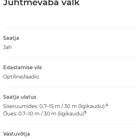
Juhtmevaba välk
Saatja
Jah
Edastamise viis
Optiline/raadio
Saatja ulatus
4
Siseruumides: 0,7–15 m / 30 m (ligikaudu).
5
Õues: 0,7–10 m / 30 m (ligikaudu)
Vastuvõtja