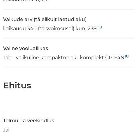
Välkude arv (täielikult laetud aku)
9
ligikaudu 340 (täisvõimsusel) kuni 2380
Väline vooluallikas
10
Jah - valikuline kompaktne akukomplekt CP-E4N
Ehitus
Tolmu- ja veekindlus
Jah