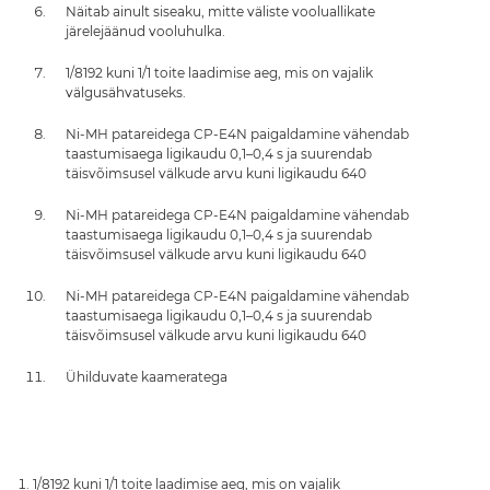
Näitab ainult siseaku, mitte väliste vooluallikate
järelejäänud vooluhulka.
1/8192 kuni 1/1 toite laadimise aeg, mis on vajalik
välgusähvatuseks.
Ni-MH patareidega CP-E4N paigaldamine vähendab
taastumisaega ligikaudu 0,1–0,4 s ja suurendab
täisvõimsusel välkude arvu kuni ligikaudu 640
Ni-MH patareidega CP-E4N paigaldamine vähendab
taastumisaega ligikaudu 0,1–0,4 s ja suurendab
täisvõimsusel välkude arvu kuni ligikaudu 640
Ni-MH patareidega CP-E4N paigaldamine vähendab
taastumisaega ligikaudu 0,1–0,4 s ja suurendab
täisvõimsusel välkude arvu kuni ligikaudu 640
Ühilduvate kaameratega
1/8192 kuni 1/1 toite laadimise aeg, mis on vajalik