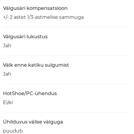
Välgusäri kompensatsioon
+/- 2 astet 1/3-astmelise sammuga
Välgusäri lukustus
Jah
Välk enne katiku sulgumist
Jah
HotShoe/PC-ühendus
Ei/ei
Ühilduvus välise välguga
puudub