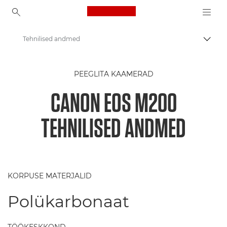
Canon Logo, back to ho
Tehnilised andmed
Lülit
Canon
PEEGLITA KAAMERAD
Digikaamerad
CANON EOS M200
Canon EOS M200 kaamera
TEHNILISED ANDMED
KORPUSE MATERJALID
Polükarbonaat