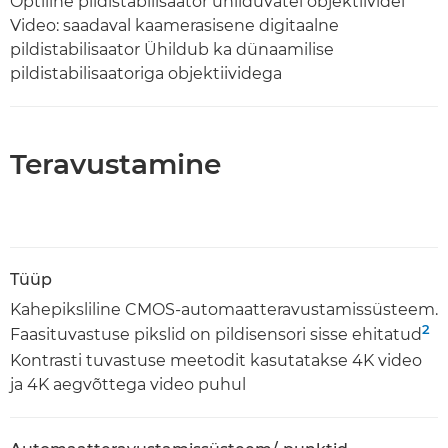
Optiline pildistabilisaator ühilduvatel objektiividel
Video: saadaval kaamerasisene digitaalne
pildistabilisaator Ühildub ka dünaamilise
pildistabilisaatoriga objektiividega
Teravustamine
Tüüp
Kahepiksliline CMOS-automaatteravustamissüsteem.
2
Faasituvastuse pikslid on pildisensori sisse ehitatud
Kontrasti tuvastuse meetodit kasutatakse 4K video
ja 4K aegvõttega video puhul