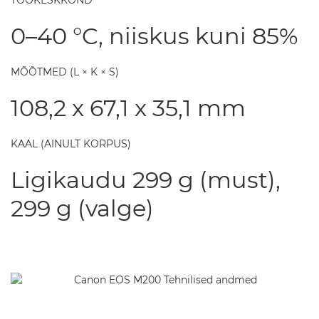
TÖÖKESKKOND
0–40 °C, niiskus kuni 85%
MÕÕTMED (L × K × S)
108,2 x 67,1 x 35,1 mm
KAAL (AINULT KORPUS)
Ligikaudu 299 g (must),
299 g (valge)