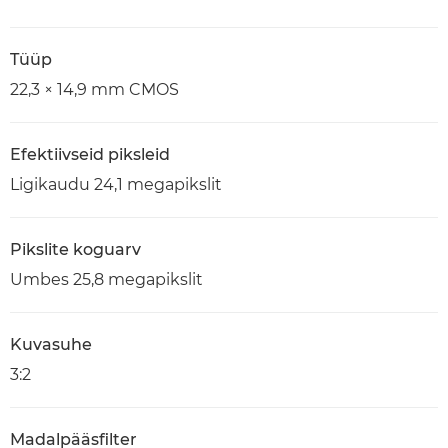
Tüüp
22,3 × 14,9 mm CMOS
Efektiivseid piksleid
Ligikaudu 24,1 megapikslit
Pikslite koguarv
Umbes 25,8 megapikslit
Kuvasuhe
3:2
Madalpääsfilter