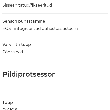
Sisseehitatud/fikseeritud
Sensori puhastamine
EOS-i integreeritud puhastussüsteem
Värvifiltri tüüp
Põhivärvid
Pildiprotsessor
Tüüp
DIGIC 8