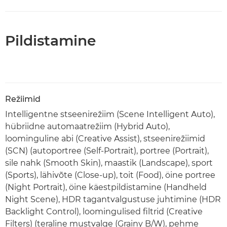
Pildistamine
Režiimid
Intelligentne stseenirežiim (Scene Intelligent Auto),
hübriidne automaatrežiim (Hybrid Auto),
loominguline abi (Creative Assist), stseenirežiimid
(SCN) (autoportree (Self‑Portrait), portree (Portrait),
sile nahk (Smooth Skin), maastik (Landscape), sport
(Sports), lähivõte (Close-up), toit (Food), öine portree
(Night Portrait), öine käestpildistamine (Handheld
Night Scene), HDR tagantvalgustuse juhtimine (HDR
Backlight Control), loomingulised filtrid (Creative
Filters) (teraline mustvalge (Grainy B/W), pehme