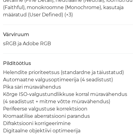
detailne (Fine Detail), neutraalne (Neutral), loomutruu
(Faithful), monokroomne (Monochrome), kasutaja
määratud (User Defined) (×3)
Värviruum
sRGB ja Adobe RGB
Pilditöötlus
Helendite prioriteetsus (standardne ja täiustatud)
Automaatne valgusoptimeerija (4 seadistust)
Pika säri müravähendus
Kõrge ISO-valgustundlikkuse korral müravähendus
(4 seadistust + mitme võtte müravähendus)
Perifeerse valgustuse korrektsioon
Kromaatilise aberratsiooni parandus
Difraktsiooni korrigeerimine
Digitaalne objektiivi optimeerija