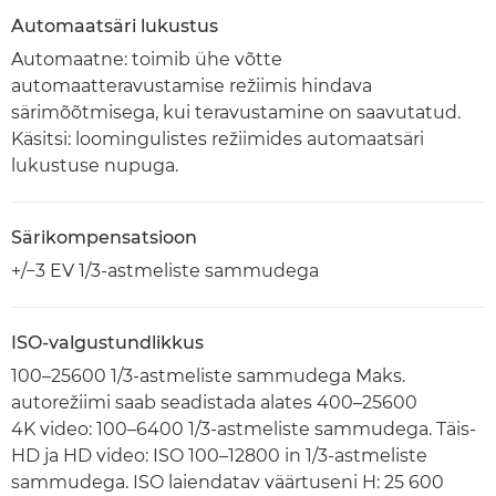
Automaatsäri lukustus
Automaatne: toimib ühe võtte
automaatteravustamise režiimis hindava
särimõõtmisega, kui teravustamine on saavutatud.
Käsitsi: loomingulistes režiimides automaatsäri
lukustuse nupuga.
Särikompensatsioon
+/−3 EV 1/3-astmeliste sammudega
ISO-valgustundlikkus
100–25600 1/3-astmeliste sammudega Maks.
autorežiimi saab seadistada alates 400–25600
4K video: 100–6400 1/3-astmeliste sammudega. Täis-
HD ja HD video: ISO 100–12800 in 1/3-astmeliste
sammudega. ISO laiendatav väärtuseni H: 25 600