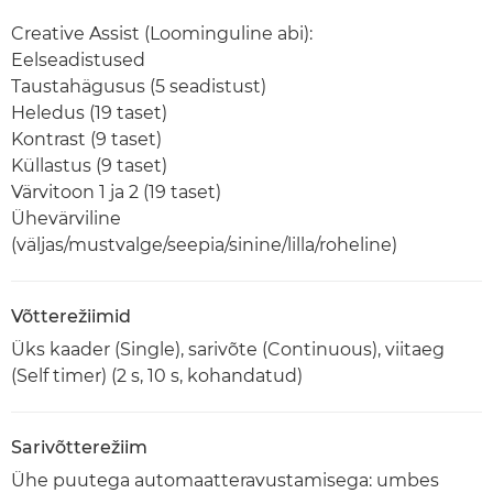
Creative Assist (Loominguline abi):
Eelseadistused
Taustahägusus (5 seadistust)
Heledus (19 taset)
Kontrast (9 taset)
Küllastus (9 taset)
Värvitoon 1 ja 2 (19 taset)
Ühevärviline
(väljas/mustvalge/seepia/sinine/lilla/roheline)
Võtterežiimid
Üks kaader (Single), sarivõte (Continuous), viitaeg
(Self timer) (2 s, 10 s, kohandatud)
Sarivõtterežiim
Ühe puutega automaatteravustamisega: umbes