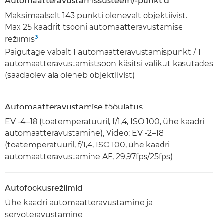
Automaatteravustamissüsteem/-punktid
Maksimaalselt 143 punkti olenevalt objektiivist.
Max 25 kaadrit tsooni automaatteravustamise
3
režiimis
Paigutage vabalt 1 automaatteravustamispunkt / 1
automaatteravustamistsoon käsitsi valikut kasutades
(saadaolev ala oleneb objektiivist)
Automaatteravustamise tööulatus
EV -4–18 (toatemperatuuril, f/1,4, ISO 100, ühe kaadri
automaatteravustamine), Video: EV -2–18
(toatemperatuuril, f/1,4, ISO 100, ühe kaadri
automaatteravustamine AF, 29,97fps/25fps)
Autofookusrežiimid
Ühe kaadri automaatteravustamine ja
servoteravustamine