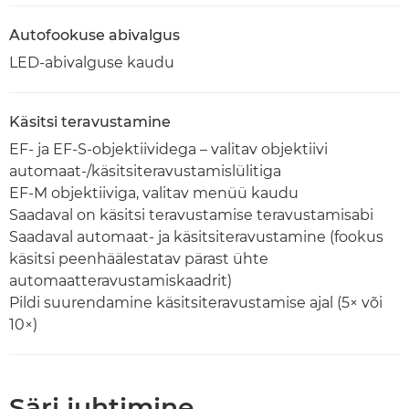
Autofookuse abivalgus
LED-abivalguse kaudu
Käsitsi teravustamine
EF- ja EF-S-objektiividega – valitav objektiivi
automaat-/käsitsiteravustamislülitiga
EF-M objektiiviga, valitav menüü kaudu
Saadaval on käsitsi teravustamise teravustamisabi
Saadaval automaat- ja käsitsiteravustamine (fookus
käsitsi peenhäälestatav pärast ühte
automaatteravustamiskaadrit)
Pildi suurendamine käsitsiteravustamise ajal (5× või
10×)
Säri juhtimine