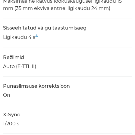
Maksimaalne katvus fookuskaugusel ligikaudu 15
mm (35 mm ekvivalentne: ligikaudu 24 mm)
Sisseehitatud välgu taastumisaeg
4
Ligikaudu 4 s
Režiimid
Auto (E-TTL II)
Punasilmsuse korrektsioon
On
X-Sync
1/200 s