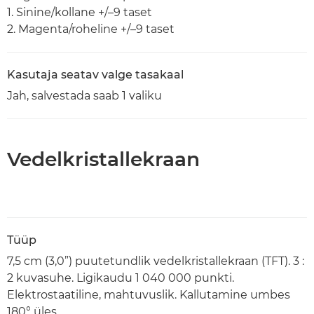
1. Sinine/kollane +/–9 taset
2. Magenta/roheline +/–9 taset
Kasutaja seatav valge tasakaal
Jah, salvestada saab 1 valiku
Vedelkristallekraan
Tüüp
7,5 cm (3,0”) puutetundlik vedelkristallekraan (TFT). 3 :
2 kuvasuhe. Ligikaudu 1 040 000 punkti.
Elektrostaatiline, mahtuvuslik. Kallutamine umbes
180° üles