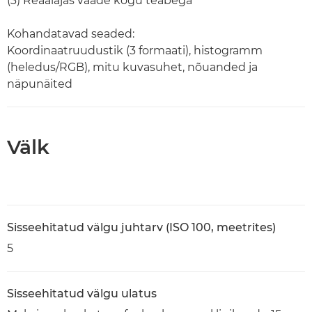
(3) Reaalajas vaade kogu teabega
Kohandatavad seaded:
Koordinaatruudustik (3 formaati), histogramm
(heledus/RGB), mitu kuvasuhet, nõuanded ja
näpunäited
Välk
Sisseehitatud välgu juhtarv (ISO 100, meetrites)
5
Sisseehitatud välgu ulatus