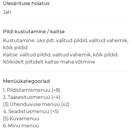
Ülesärituse hoiatus
Jah
Pildi kustutamine / kaitse
Kustutamine: üks pilt, valitud pildid, valitud vahemik,
kõik pildid
Kaitse: valitud pildid, valitud vahemik, kõik pildid.
Kõikidelt piltidelt kaitse maha võtmine
Menüükategooriad
1. Pildistamismenüü (×8)
2. Taasesitusmenüü (×4)
(3) Ühenduvuse menüü (x2)
4. Seadistusmenüü (×5)
(5) Kuvamenüü
6. Minu menüü