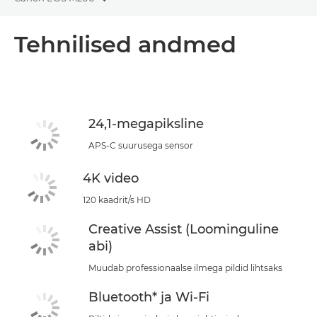
Toggle breadcrumbs
Ülevaade
Tehnilised andmed
Tehnilised andmed
24,1-megapiksline
APS-C suurusega sensor
4K video
120 kaadrit/s HD
Creative Assist (Loominguline
abi)
Muudab professionaalse ilmega pildid lihtsaks
Bluetooth* ja Wi-Fi