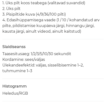
1. Üks pilt koos teabega (valitavad suvandid)
2. Üks pilt
3. Pisipiltide kuva (4/9/36/100 pilti)
4. Edasihüppamisega vaade (1 / 10 / kohandatud arv
pilte, pildistamise kuupäeva järgi, hinnangu järgi,
kausta järgi, ainult videod, ainult kaitstud)
Slaidiseanss
Taasesitusaeg: 1/2/3/5/10/30 sekundit
Kordamine: sees/väljas
Ülekandeefektid: väljas, sisselibisemine 1–2,
tuhmumine 1–3
Histogramm
Heledus/RGB