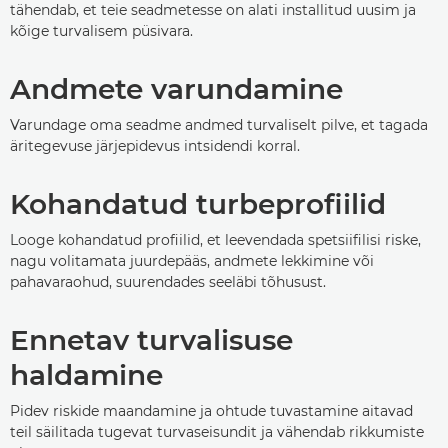
tähendab, et teie seadmetesse on alati installitud uusim ja
kõige turvalisem püsivara.
Andmete varundamine
Varundage oma seadme andmed turvaliselt pilve, et tagada
äritegevuse järjepidevus intsidendi korral.
Kohandatud turbeprofiilid
Looge kohandatud profiilid, et leevendada spetsiifilisi riske,
nagu volitamata juurdepääs, andmete lekkimine või
pahavaraohud, suurendades seeläbi tõhusust.
Ennetav turvalisuse
haldamine
Pidev riskide maandamine ja ohtude tuvastamine aitavad
teil säilitada tugevat turvaseisundit ja vähendab rikkumiste