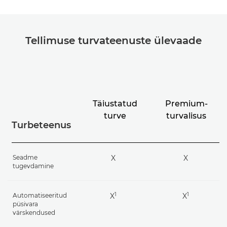
Tellimuse turvateenuste ülevaade
Täiustatud
Premium-
turve
turvalisus
Turbeteenus
Seadme
X
X
tugevdamine
1
1
Automatiseeritud
X
X
püsivara
värskendused