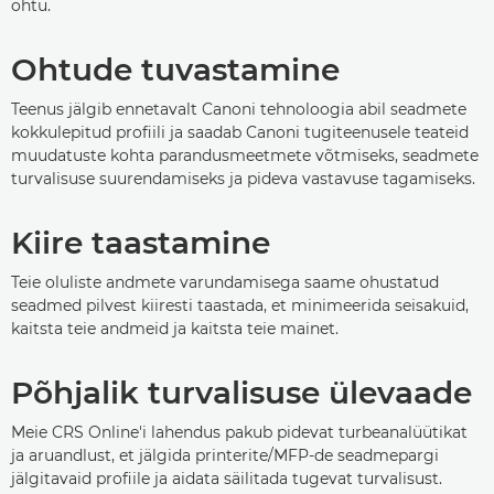
ohtu.
Ohtude tuvastamine
Teenus jälgib ennetavalt Canoni tehnoloogia abil seadmete
kokkulepitud profiili ja saadab Canoni tugiteenusele teateid
muudatuste kohta parandusmeetmete võtmiseks, seadmete
turvalisuse suurendamiseks ja pideva vastavuse tagamiseks.
Kiire taastamine
Teie oluliste andmete varundamisega saame ohustatud
seadmed pilvest kiiresti taastada, et minimeerida seisakuid,
kaitsta teie andmeid ja kaitsta teie mainet.
Põhjalik turvalisuse ülevaade
Meie CRS Online'i lahendus pakub pidevat turbeanalüütikat
ja aruandlust, et jälgida printerite/MFP-de seadmepargi
jälgitavaid profiile ja aidata säilitada tugevat turvalisust.