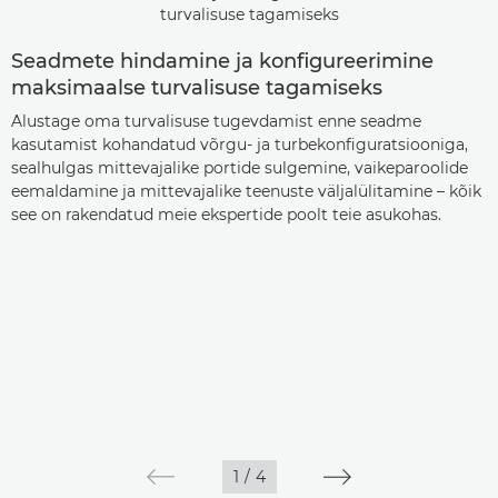
Seadmete hindamine ja konfigureerimine
maksimaalse turvalisuse tagamiseks
Alustage oma turvalisuse tugevdamist enne seadme
kasutamist kohandatud võrgu- ja turbekonfiguratsiooniga,
sealhulgas mittevajalike portide sulgemine, vaikeparoolide
eemaldamine ja mittevajalike teenuste väljalülitamine – kõik
see on rakendatud meie ekspertide poolt teie asukohas.
1
/
4