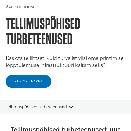
ÄRILAHENDUSED
TELLIMUSPÕHISED
TURBETEENUSED
Kas otsite lihtsat, kuid turvalist viisi oma printimise
lõpptulemuse infrastruktuuri kaitsmiseks?
KÜSIGE TEAVET
Tellimuspõhised turbeteenused
MIKS VALIDA CANONIT?
Tellimuspõhised turbeteenused: uus