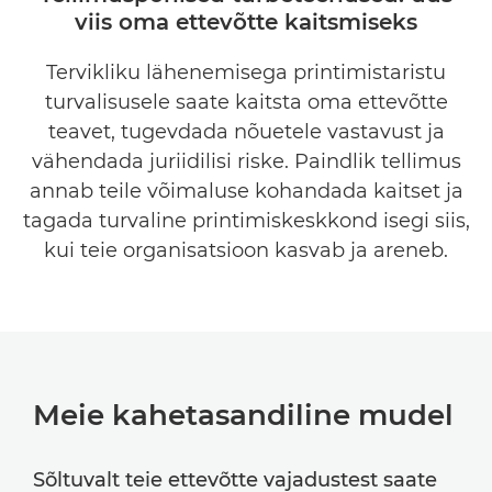
viis oma ettevõtte kaitsmiseks
PÕHIFUNKTSIOONID
Tervikliku lähenemisega printimistaristu
LÜHIÜLEVAADE
turvalisusele saate kaitsta oma ettevõtte
SEOTUD TOOTED
teavet, tugevdada nõuetele vastavust ja
vähendada juriidilisi riske. Paindlik tellimus
UURIGE EDASI
annab teile võimaluse kohandada kaitset ja
tagada turvaline printimiskeskkond isegi siis,
VÕTKE MEIEGA ÜHENDUST
kui teie organisatsioon kasvab ja areneb.
Meie kahetasandiline mudel
Sõltuvalt teie ettevõtte vajadustest saate