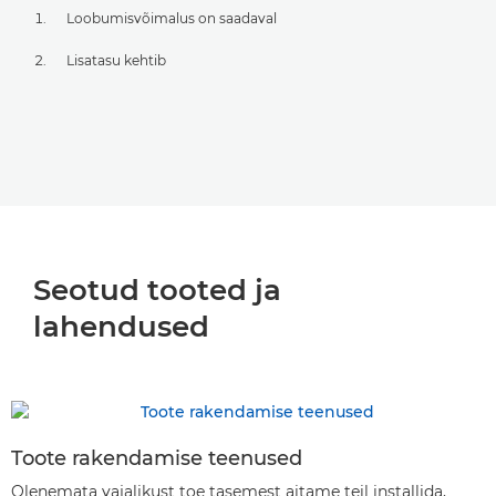
Loobumisvõimalus on saadaval
Lisatasu kehtib
Seotud tooted ja
lahendused
Toote rakendamise teenused
Olenemata vajalikust toe tasemest aitame teil installida,