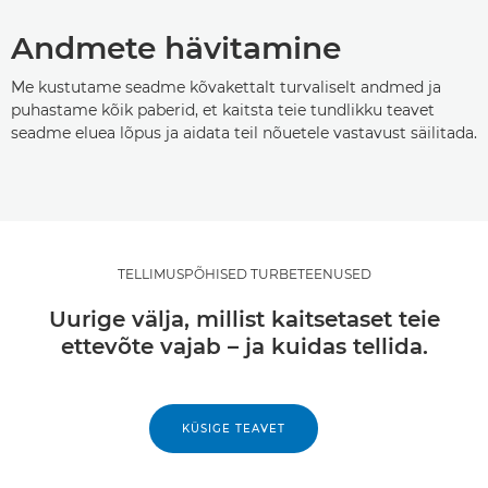
Andmete hävitamine
Me kustutame seadme kõvakettalt turvaliselt andmed ja
puhastame kõik paberid, et kaitsta teie tundlikku teavet
seadme eluea lõpus ja aidata teil nõuetele vastavust säilitada.
TELLIMUSPÕHISED TURBETEENUSED
Uurige välja, millist kaitsetaset teie
ettevõte vajab – ja kuidas tellida.
KÜSIGE TEAVET