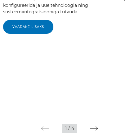
konfigureerida ja uue tehnoloogia ning
süsteemiintegratsiooniga tutvuda.
VAADAKE LISAKS
1
/
4