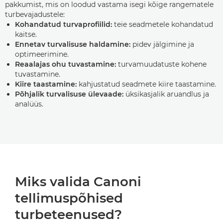
pakkumist, mis on loodud vastama isegi kõige rangematele
turbevajadustele:
Kohandatud turvaprofiilid:
teie seadmetele kohandatud
kaitse.
Ennetav turvalisuse haldamine:
pidev jälgimine ja
optimeerimine.
Reaalajas ohu tuvastamine:
turvamuudatuste kohene
tuvastamine.
Kiire taastamine:
kahjustatud seadmete kiire taastamine.
Põhjalik turvalisuse ülevaade:
üksikasjalik aruandlus ja
analüüs.
Miks valida Canoni
tellimuspõhised
turbeteenused?