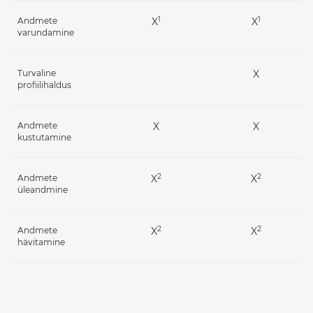
1
1
Andmete
X
X
varundamine
Turvaline
X
profiilihaldus
Andmete
X
X
kustutamine
2
2
Andmete
X
X
üleandmine
2
2
Andmete
X
X
hävitamine