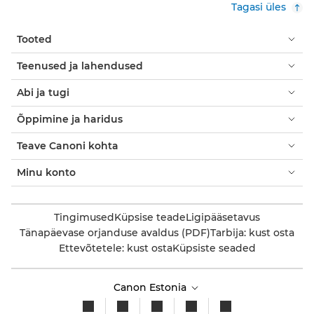
Tagasi üles
Tooted
Teenused ja lahendused
Abi ja tugi
Õppimine ja haridus
Teave Canoni kohta
Minu konto
Tingimused
Küpsise teade
Ligipääsetavus
Tänapäevase orjanduse avaldus (PDF)
Tarbija: kust osta
Ettevõtetele: kust osta
Küpsiste seaded
Canon Estonia