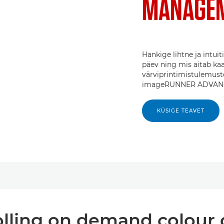
MANAGEM
Hankige lihtne ja intui
päev ning mis aitab kaa
värviprintimistulemus
imageRUNNER ADVANCE
KÜSIGE TEAVET
lling on demand colour 