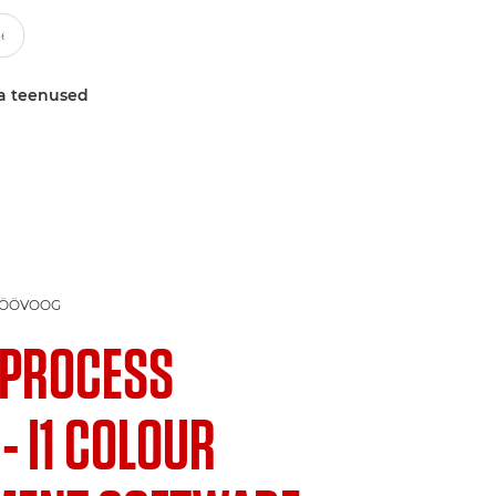
a teenused
 TÖÖVOOG
1 PROCESS
- I1 COLOUR