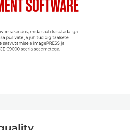
ENT SOFTWARE
tiivne rakendus, mida saab kasutada iga
sa püsivate ja juhitud digitaalsete
te saavutamisele imagePRESS ja
 C9000 seeria seadmetega.
quality