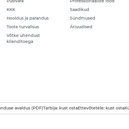
Püsivara
Professionaalide lood
KKK
Saadikud
Hooldus ja parandus
Sündmused
Toote turvalisus
Äriuudised
Võtke ühendust
klienditoega
anduse avaldus (PDF)
Tarbija: kust osta
Ettevõtetele: kust osta
Kü