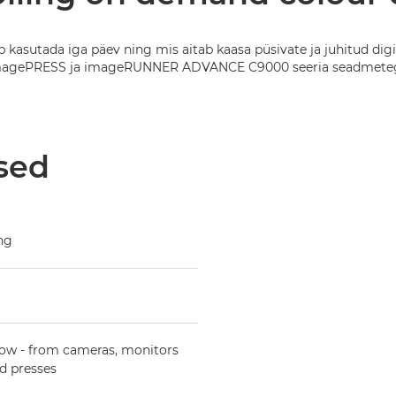
ab kasutada iga päev ning mis aitab kaasa püsivate ja juhitud di
agePRESS ja imageRUNNER ADVANCE C9000 seeria seadmete
sed
ing
low - from cameras, monitors
d presses