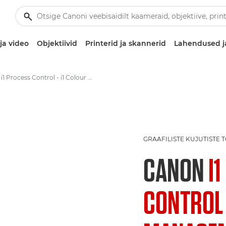
ja video
Objektiivid
Printerid ja skannerid
Lahendused j
i1 Process Control - i1 Colour Management software - Colour management software
GRAAFILISTE KUJUTISTE
CANON
I
CONTROL 