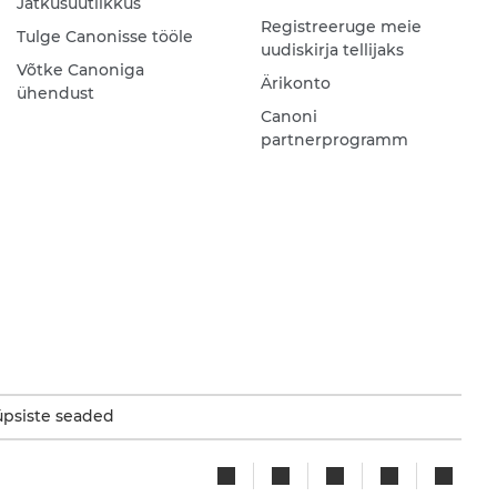
Jätkusuutlikkus
Registreeruge meie
Tulge Canonisse tööle
uudiskirja tellijaks
Võtke Canoniga
Ärikonto
ühendust
Canoni
partnerprogramm
psiste seaded