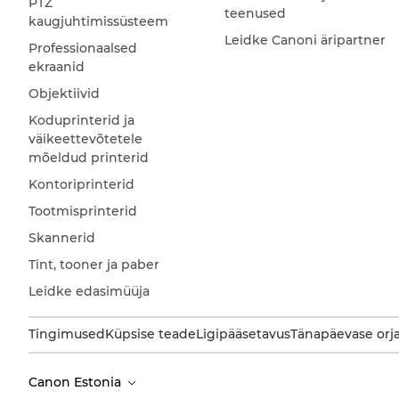
PTZ
teenused
kaugjuhtimissüsteem
Leidke Canoni äripartner
Professionaalsed
ekraanid
Objektiivid
Koduprinterid ja
väikeettevõtetele
mõeldud printerid
Kontoriprinterid
Tootmisprinterid
Skannerid
Tint, tooner ja paber
Leidke edasimüüja
Tingimused
Küpsise teade
Ligipääsetavus
Tänapäevase orj
Canon Estonia