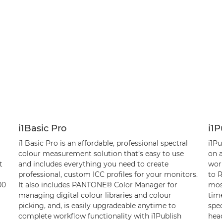
i1Basic Pro
i1P
i1 Basic Pro is an affordable, professional spectral
i1Pu
colour measurement solution that’s easy to use
on a
t
and includes everything you need to create
wor
professional, custom ICC profiles for your monitors.
to 
00
It also includes PANTONE® Color Manager for
mos
managing digital colour libraries and colour
time
picking, and, is easily upgradeable anytime to
spe
complete workflow functionality with i1Publish
head