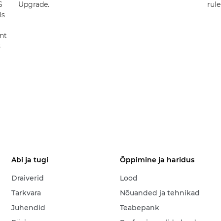
S
Upgrade.
rule
ls
nt
s
Abi ja tugi
Õppimine ja haridus
Draiverid
Lood
Tarkvara
Nõuanded ja tehnikad
Juhendid
Teabepank