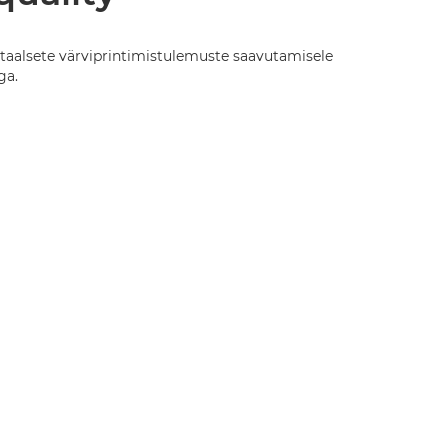
gitaalsete värviprintimistulemuste saavutamisele
ga.