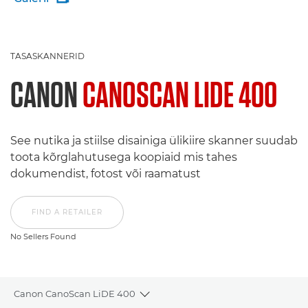
TASASKANNERID
CANON
CANOSCAN LIDE 400
See nutika ja stiilse disainiga ülikiire skanner suudab
toota kõrglahutusega koopiaid mis tahes
dokumendist, fotost või raamatust
FIND A RETAILER
No Sellers Found
Canon CanoScan LiDE 400
Toggle breadcrumbs