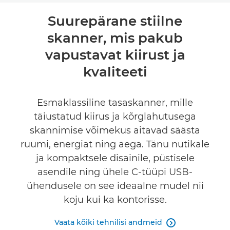
Ülevaade
Suurepärane stiilne
skanner, mis pakub
Tehnilised andmed
vapustavat kiirust ja
kvaliteeti
Esmaklassiline tasaskanner, mille
täiustatud kiirus ja kõrglahutusega
skannimise võimekus aitavad säästa
ruumi, energiat ning aega. Tänu nutikale
ja kompaktsele disainile, püstisele
asendile ning ühele C-tüüpi USB-
ühendusele on see ideaalne mudel nii
koju kui ka kontorisse.
Vaata kõiki tehnilisi andmeid
