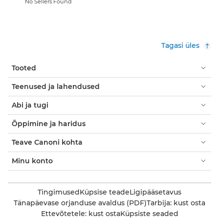
No Sellers Found
Tagasi üles
Tooted
Teenused ja lahendused
Abi ja tugi
Õppimine ja haridus
Teave Canoni kohta
Minu konto
Tingimused
Küpsise teade
Ligipääsetavus
Tänapäevase orjanduse avaldus (PDF)
Tarbija: kust osta
Ettevõtetele: kust osta
Küpsiste seaded