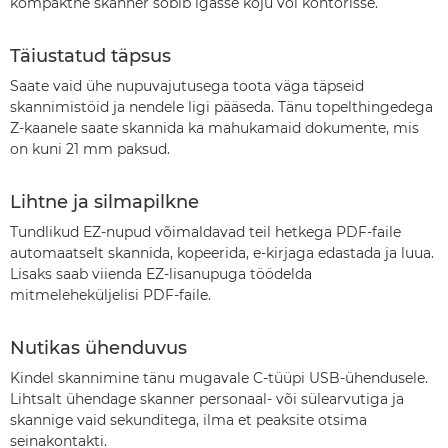
kompaktne skanner sobib igasse koju või kontorisse.
Täiustatud täpsus
Saate vaid ühe nupuvajutusega toota väga täpseid
skannimistöid ja nendele ligi pääseda. Tänu topelthingedega
Z-kaanele saate skannida ka mahukamaid dokumente, mis
on kuni 21 mm paksud.
Lihtne ja silmapilkne
Tundlikud EZ-nupud võimaldavad teil hetkega PDF-faile
automaatselt skannida, kopeerida, e-kirjaga edastada ja luua.
Lisaks saab viienda EZ-lisanupuga töödelda
mitmeleheküljelisi PDF-faile.
Nutikas ühenduvus
Kindel skannimine tänu mugavale C-tüüpi USB-ühendusele.
Lihtsalt ühendage skanner personaal- või sülearvutiga ja
skannige vaid sekunditega, ilma et peaksite otsima
seinakontakti.