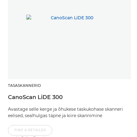
TASASKANNERID
CanoScan LiDE 300
Avastage selle kerge ja õhukese taskukohase skanneri
eelised, sealhulgas täpne ja kiire skannimine
FIND A RETAILER