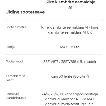
Kiire klambrite eemaldaja
A1
Üldine tooteteave
Toote nimetus
Kiire klambrite eemaldaja A1 / kiire
klambrite eemaldaja A1 UK
Tootja
MAX Co Ltd
Tootja kood
3851V817 / 3851V818 (UK mudel)
2
Eemaldamise
Kuni 30 lehte (80 g/m
)
maht
Toetatud
24/6, 26/6, 10, kopeerija/viimistleja
klambritüübid
klambrid, klamber P1 (v.a MAX
klambrid, mida testitud ei ole)