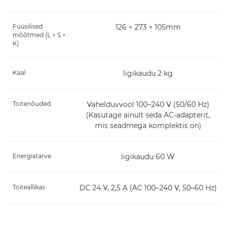
Füüsilised
126 × 273 × 105mm
mõõtmed (L × S ×
K)
Kaal
ligikaudu 2 kg
Toitenõuded
Vahelduvvool 100–240 V (50/60 Hz)
(Kasutage ainult seda AC-adapterit,
mis seadmega komplektis on)
Energiatarve
ligikaudu 60 W
Toiteallikas
DC 24 V, 2,5 A (AC 100–240 V, 50–60 Hz)