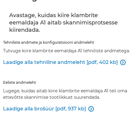
Avastage, kuidas kiire klambrite
eemaldaja A1 aitab skannimisprotsesse
kiirendada.
Tehniliste andmete ja konfiguratsiooni andmeleht
Tutvuge kiire klambrite eemaldaja A1 tehniliste andmetega.
Laadige alla tehniline andmeleht [pdf, 402 kb]

Eeliste andmeleht
Lugege, kuidas aitab kiire klambrite eemaldaja A1 teil oma
ettevõtte skannimise tootlikkust suurendada.
Laadige alla brošüür [pdf, 937 kb]
