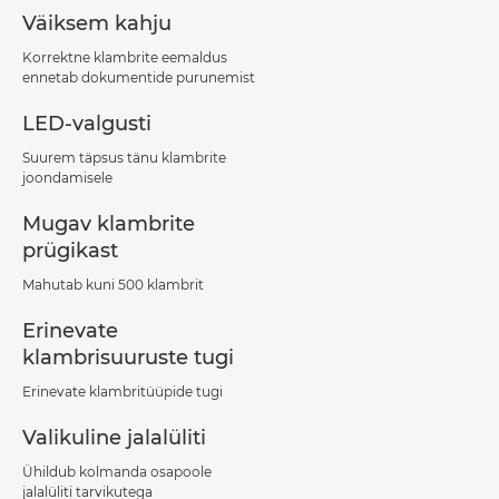
Väiksem kahju
Korrektne klambrite eemaldus
ennetab dokumentide purunemist
LED-valgusti
Suurem täpsus tänu klambrite
joondamisele
Mugav klambrite
prügikast
Mahutab kuni 500 klambrit
Erinevate
klambrisuuruste tugi
Erinevate klambritüüpide tugi
Valikuline jalalüliti
Ühildub kolmanda osapoole
jalalüliti tarvikutega