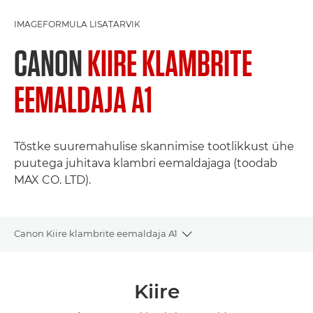
IMAGEFORMULA LISATARVIK
CANON
KIIRE KLAMBRITE
EEMALDAJA A1
Tõstke suuremahulise skannimise tootlikkust ühe
puutega juhitava klambri eemaldajaga (toodab
MAX CO. LTD).
Canon Kiire klambrite eemaldaja A1
Toggle breadcrumbs
Ülevaade
Kiire
Tehnilised andmed