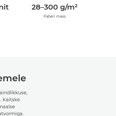
nit
28–300 g/m²
Paberi mass
semele
aindlikkuse,
. Kaitske
maalse
atvormiga.