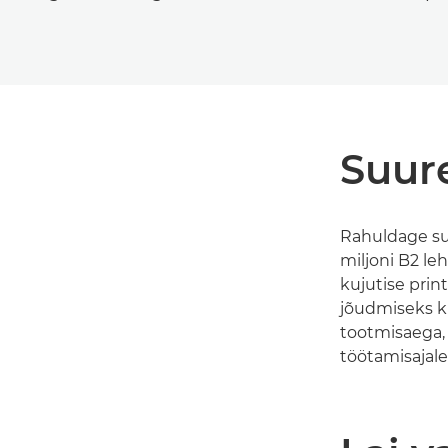
Suur
Rahuldage su
miljoni B2 le
kujutise pri
jõudmiseks k
tootmisaega,
töötamisajale