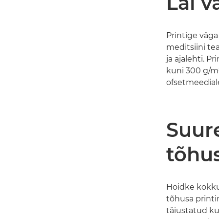
Lai v
Printige väga
meditsiini te
ja ajalehti. P
kuni 300 g/m²
ofsetmeediale,
Suur
tõhu
Hoidke kokku
tõhusa printi
täiustatud ku