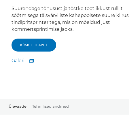
Suurendage tõhusust ja tõstke tootlikkust rullilt
söötmisega täisvärviliste kahepoolsete suure kiiru
tindipritsprinteritega, mis on mõeldud just
kommertsprintimise jaoks.
KÜSIGE TEAVET
Galerii

Galerii
Ülevaade
Tehnilised andmed