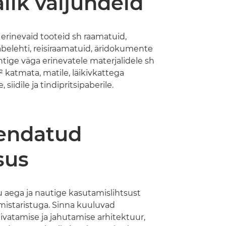
alik väljundeid
 erinevaid tooteid sh raamatuid,
abelehti, reisiraamatuid, äridokumente
rintige väga erinevatele materjalidele sh
 katmata, matile, läikivkattega
 siidile ja tindipritsipaberile.
endatud
sus
 aega ja nautige kasutamislihtsust
mistaristuga. Sinna kuuluvad
ivatamise ja jahutamise arhitektuur,