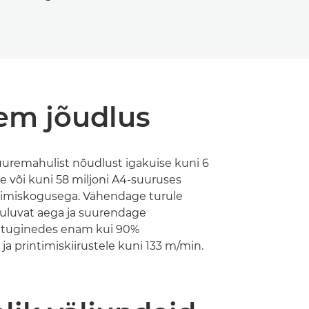
em jõudlus
uremahulist nõudlust igakuise kuni 6
he või kuni 58 miljoni A4-suuruses
ntimiskogusega. Vähendage turule
uluvat aega ja suurendage
 tuginedes enam kui 90%
 ja printimiskiirustele kuni 133 m/min.