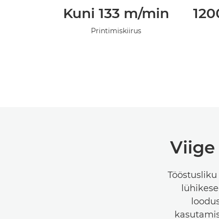
Kuni 133 m/min
120
Printimiskiirus
Viige
Tööstusliku
lühikese
loodu
kasutamis