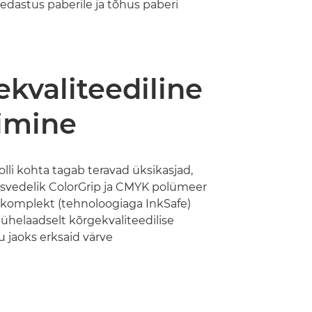
dastus paberile ja tõhus paberi
kvaliteediline
timine
olli kohta tagab teravad üksikasjad,
usvedelik ColorGrip ja CMYK polümeer
komplekt (tehnoloogiaga InkSafe)
 ühelaadselt kõrgekvaliteedilise
 jaoks erksaid värve