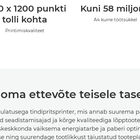
0 x 1200 punkti
Kuni 58 miljo
tolli kohta
A4 kuine töötsükkel
Printimiskvaliteet
 oma ettevõte teisele ta
 ulatusega tindipritsprinter, mis annab suurema p
d seadistamisajad ja kõrge kvaliteediga lõpptoote
skeskkonda väiksema energiatarbe ja paberi opti
e ning suurendage tootlikkust täiustatud tootepl