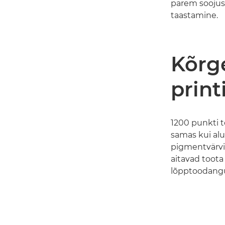
parem soojuse
taastamine.
Kõrge
prin
1200 punkti t
samas kui al
pigmentvärvi
aitavad toota
lõpptoodangu