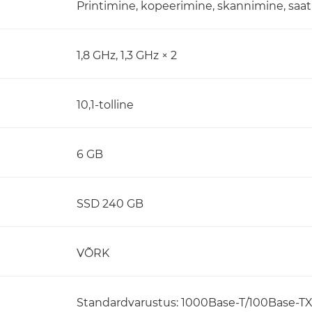
Printimine, kopeerimine, skannimine, saa
1,8 GHz, 1,3 GHz × 2
10,1-tolline
6 GB
SSD 240 GB
VÕRK
Standardvarustus: 1000Base-T/100Base-TX