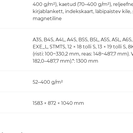
400 g/m²), kaetud (70–400 g/m²), reljeefne,
kirjablankett, indekskaart, läbipaistev kile,
magnetiline
A3S, B4S, A4L, A4S, B5S, B5L, A5S, A5L, A6S, S
EXE_L, STMTS, 12 × 18 tolli S, 13 × 19 tolli 
(risti: 100~330,2 mm, reas: 148~487,7 mm). 
182,0–487,7 mm).*: 1300 mm
52–400 g/m²
1583 × 872 × 1040 mm