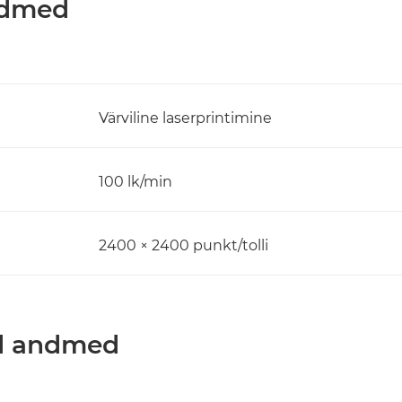
andmed
Värviline laserprintimine
100 lk/min
2400 × 2400 punkt/tolli
ed andmed