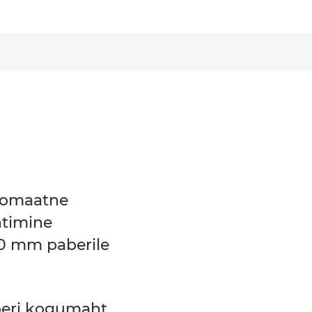
tomaatne
ntimine
0 mm paberile
eri kogumaht