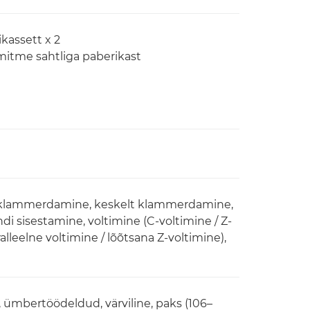
kassett x 2
 mitme sahtliga paberikast
 klammerdamine, keskelt klammerdamine,
sisestamine, voltimine (C-voltimine / Z-
lleelne voltimine / lõõtsana Z-voltimine),
, ümbertöödeldud, värviline, paks (106–