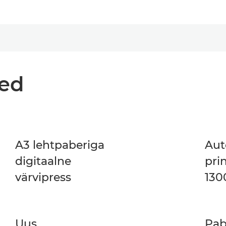
med
A3 lehtpaberiga
Au
digitaalne
pri
värvipress
130
Uus
Pab