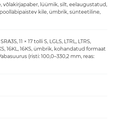
 võlakirjapaber, lüümik, silt, eelaugustatud,
 poolläbipaistev kile, ümbrik, sünteetiline,
RA3S, 11 × 17 tolli S, LGLS, LTRL, LTRS,
S, 8KS, 16KL, 16KS, ümbrik, kohandatud formaat
Vabasuurus (risti: 100,0–330,2 mm, reas: