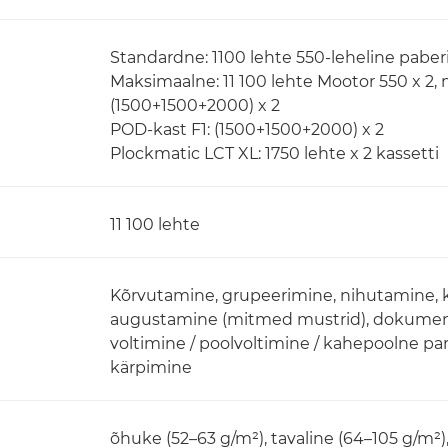
Standardne: 1100 lehte 550-leheline paberi
Maksimaalne: 11 100 lehte Mootor 550 x 2,
(1500+1500+2000) x 2
POD-kast F1: (1500+1500+2000) x 2
Plockmatic LCT XL: 1750 lehte x 2 kassetti
11 100 lehte
Kõrvutamine, grupeerimine, nihutamine,
augustamine (mitmed mustrid), dokumendi 
voltimine / poolvoltimine / kahepoolne para
kärpimine
õhuke (52–63 g/m²), tavaline (64–105 g/m²)