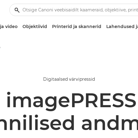
ja video
Objektiivid
Printerid ja skannerid
Lahendused j
e
Digitaalsed värvipressid
 imagePRESS
hnilised and