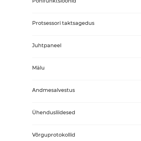
Põhifunktsioonid
Protsessori taktsagedus
Juhtpaneel
Mälu
Andmesalvestus
Ühendusliidesed
Võrguprotokollid