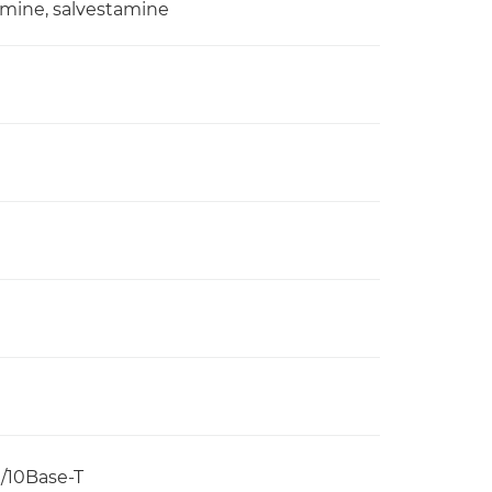
tmine, salvestamine
/10Base-T