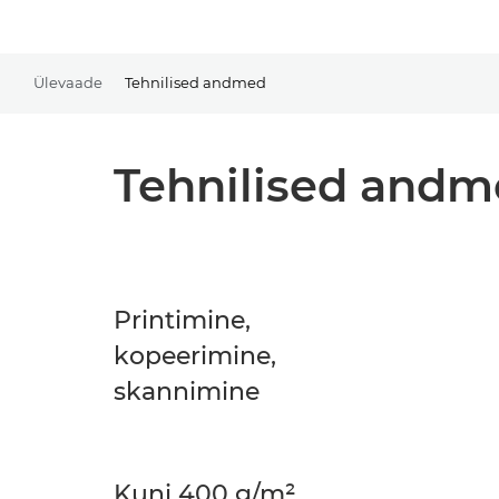
Ülevaade
Tehnilised andmed
Tehnilised and
Printimine,
kopeerimine,
skannimine
Kuni 400 g/m²