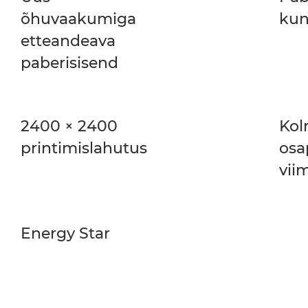
õhuvaakumiga
kun
etteandeava
paberisisend
2400 × 2400
Ko
printimislahutus
osa
vii
Energy Star