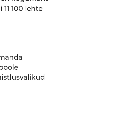
i 11 100 lehte
lmanda
poole
mistlusvalikud