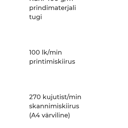
prindimaterjali
tugi
100 lk/min
printimiskiirus
270 kujutist/min
skannimiskiirus
(A4 värviline)