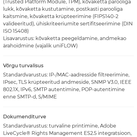
(Trusted Platform Module, TPM), kõvaketta parooliga
lukk, kõvaketta kustutamine, postkasti parooliga
kaitsmine, kõvaketta krüpteerimine (FIPS140-2
valideeritud), ühiskriteeriumite sertifitseerimine (DIN
ISO 15408)
Lisavarustus: kõvaketta peegeldamine, andmekao
ärahoidmine (vajalik uniFLOW)
Võrgu turvalisus
Standardvarustus: IP-/MAC-aadresside filtreerimine,
IPsec, TLS krüpteeritud andmeside, SNMP V3.0, IEEE
802.1X, IPv6, SMTP autentimine, POP-autentimine
enne SMTP-d, S/MIME
Dokumenditurve
Standardvarustus: turvaline printimine, Adobe
LiveCycle® Rights Management ES2.5 integratsioon,