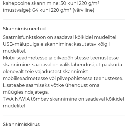
kahepoolne skannimine: 50 kuni 220 g/m²
(mustvalge); 64 kuni 220 g/m² (värviline)
Skannimismeetod
Saatmisfunktsioon on saadaval kõikidel mudelitel
USB-mälupulgale skannimine: kasutatav kõigil
mudelitel.
Mobiilseadmetesse ja pilvepõhistesse teenustesse
skannimine: saadaval on valik lahendusi, et pakkuda
olenevalt teie vajadustest skannimist
mobiilseadmetesse või pilvepõhistesse teenustesse.
Lisateabe saamiseks võtke ühendust oma
müügiesindajatega.
TWAIN/WIA tõmbav skannimine on saadaval kõikidel
mudelitel
Skannimiskiirus