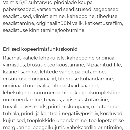
Valmis R/E suhtarvud pindalade kaupa,
paberiseaded, varasemad seadistused, sagedased
seadistused, viimistlemine, kahepoolne, tiheduse
seadistamine, originaali tüübi valik, katkestusrežiim,
seadistuse kinnitamine/loobumine
Erilised kopeerimisfunktsioonid
Raamat kahele leheküljele, kahepoolne originaal,
viimistlus, brošüür, töö koostamine, N paanitud 1-le,
kaane lisamine, lehtede vahelepaigutamine,
erisuurused originaalid, tiheduse kohandamine,
originaali tüübi valik, läbipaistvad kaaned,
lehekülgede nummerdamine, koopiakomplektide
nummerdamine, teravus, äärise kustutamine,
turvaline vesimärk, printimiskuupäev, nihutamine,
tühiala, prindi ja kontrolli, negatiiv/positiiv, korduvad
kujutised, tööplokkide ühendamine, töö lõpetamise
märguanne, peegelkujutis, vahekaardile printimine,