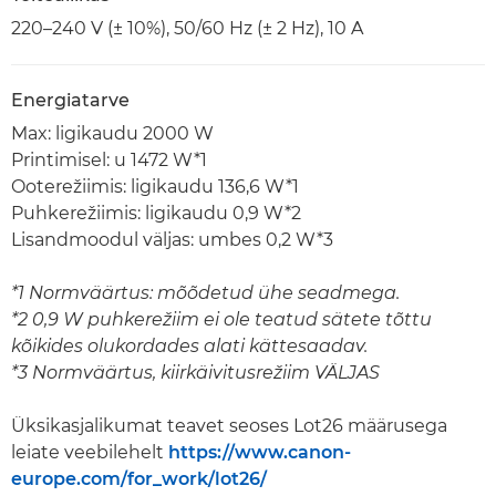
220–240 V (± 10%), 50/60 Hz (± 2 Hz), 10 A
Energiatarve
Max: ligikaudu 2000 W
Printimisel: u 1472 W*1
Ooterežiimis: ligikaudu 136,6 W*1
Puhkerežiimis: ligikaudu 0,9 W*2
Lisandmoodul väljas: umbes 0,2 W*3
*1 Normväärtus: mõõdetud ühe seadmega.
*2 0,9 W puhkerežiim ei ole teatud sätete tõttu
kõikides olukordades alati kättesaadav.
*3 Normväärtus, kiirkäivitusrežiim VÄLJAS
Üksikasjalikumat teavet seoses Lot26 määrusega
leiate veebilehelt
https://www.canon-
europe.com/for_work/lot26/