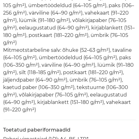
105 g/m²), ümbertöödeldud (64–105 g/m²), paks (106–
256 g/m²), värviline (64–90 g/m²), vahekaart (91–220
g/m²), lüümik (91–180 g/m²), võlakirjapaber (76–105
g/m²), eelaugustatud (64–90 g/m²), kirjablankett (151–
180 g/m²), postkaart (181–220 g/m²), ümbrik (76–105
g/m²)
Mitmeotstarbeline salv: õhuke (52–63 g/m²), tavaline
(64–105 g/m²), ümbertöödeldud (64–105 g/m²), paks
(106–350 g/m²), värviline (64–90 g/m²), lüümik (91–180
g/m²), silt (118–185 g/m²), postkaart (181–220 g/m²),
jäljendpaber (64–90 g/m²), ümbrik (76–105 g/m²),
kaetud paber (106–350 g/m²), tekstuurne (106–300
g/m²), võlakirjapaber (76–105 g/m²), eelaugustatud
(64–90 g/m²), kirjablankett (151–180 g/m²), vahekaart
(91–220 g/m²)
Toetatud paberiformaadid