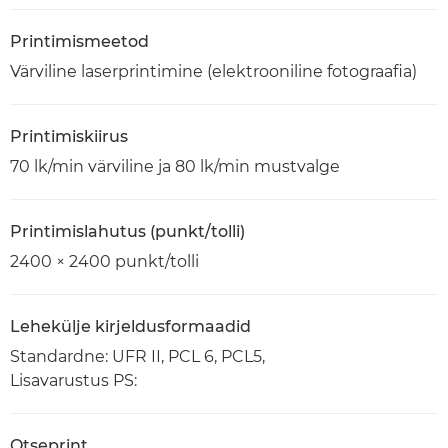
Printimismeetod
Värviline laserprintimine (elektrooniline fotograafia)
Printimiskiirus
70 lk/min värviline ja 80 lk/min mustvalge
Printimislahutus (punkt/tolli)
2400 × 2400 punkt/tolli
Lehekülje kirjeldusformaadid
Standardne: UFR II, PCL 6, PCL5,
Lisavarustus PS:
Otseprint