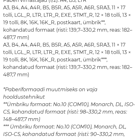
Paberi virnastajad (1/2): A4, B5, LTR*
A3, B4, A4, A4R, B5, B5R, A5, A5R, A6R, SRA3, 11 × 17
tolli, LGL_R, LTR, LTR_R, EXE, STMT_R, 12 × 18 tolli, 13 ×
19 tolli, 8K, 16K, 16K_R, postkaart, ümbrik**,
kohandatud formaat (risti: 139,7–330,2 mm, reas: 182–
487,7 mm)
A3, B4, A4, A4R, B5, B5R, A5, A5R, A6R, SRA3, 11 × 17
tolli, LGL_R, LTR, LTR_R, EXE, STMT_R, 12 × 18 tolli, 13 ×
19 tolli, 8K, 16K, 16K_R, postkaart, ümbrik***,
kohandatud formaat (risti: 139,7–330,2 mm, reas: 182–
487,7 mm)
*Paberiformaadi muutmiseks on vaja
hooldustehnikut
**Ümbriku formaat: No.10 (COM10), Monarch, DL, ISO-
C5, kohandatud formaat (risti: 98–330,2 mm, reas:
148–487,7 mm)
*** Ümbriku formaat: No.10 (COM10), Monarch, DL,
ISO-C5, kohandatud formaat (risti: 90–330,2 mm,