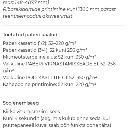
reas: 148–487,7 mm)
Ribareklaamide printimine kuni 1300 mm pärast
teenusemooduli aktiveerimist.
Toetatud paberi kaalud
Paberikassetid (1/2): 52–220 g/m²
Paberikassetid (3/4): 52 kuni 256 g/m²
Mitmeotstarbeline alus: 52 kuni 350 g/m²
Valikuline PABERI VIRNASTAMISSEADE E1: 52–256
g/m²
Valikuline POD-KAST LITE C1: 52–350 g/m²
Kahepoolne printimine: 52 kuni 220 g/m²
Soojenemisaeg
Kiirkäivitumisrežiim: sees
Kuni 4 sekundit (aeg, mis kulub enne seda, kui
puutepaneeli kuval saab põhifunktsioone täita)