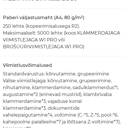
Paberi väljastusmaht (A4, 80 g/m²)
250 lehte (kopeerimisalusega R2).
Maksimaalselt: 5000 lehte (koos KLAMMERDAJAGA
VIIMISTLEJAGA W1 PRO või
BROŠÜÜRIVIIMISTLEJAGA W1 PRO)
Viimistlusvõimalused
Standardvarustus: kõrvutamine, grupeerimine
Välise viimistlejaga: kõrvutamine, grupeerimine,
nihutamine, klammerdamine, sadulklammerdus*1,
augustamine*2 (erinevad mustrid), klambrivaba
klammerdamine*3, vajaduse korral
klammerdamine*3, dokumentide
vahelepaigutamine*4, voltimine (C-*5, Z-*5, pool-*6,
kahepoolne paralleelne*7 ja lõõtsana Z-voltimine*7),