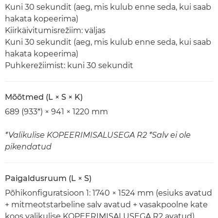
Kuni 30 sekundit (aeg, mis kulub enne seda, kui saab
hakata kopeerima)
Kiirkäivitumisrežiim: väljas
Kuni 30 sekundit (aeg, mis kulub enne seda, kui saab
hakata kopeerima)
Puhkerežiimist: kuni 30 sekundit
Mõõtmed (L × S × K)
689 (933*) × 941 × 1220 mm
*Valikulise KOPEERIMISALUSEGA R2 *Salv ei ole
pikendatud
Paigaldusruum (L × S)
Põhikonfiguratsioon 1: 1740 × 1524 mm (esiuks avatud
+ mitmeotstarbeline salv avatud + vasakpoolne kate
koos valikulise KOPEERIMISALUSEGA R2 avatud)