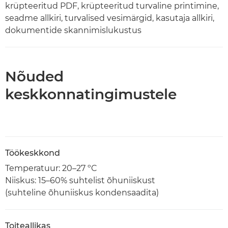
krüpteeritud PDF, krüpteeritud turvaline printimine,
seadme allkiri, turvalised vesimärgid, kasutaja allkiri,
dokumentide skannimislukustus
Nõuded
keskkonnatingimustele
Töökeskkond
Temperatuur: 20–27 ºC
Niiskus: 15–60% suhtelist õhuniiskust
(suhteline õhuniiskus kondensaadita)
Toiteallikas