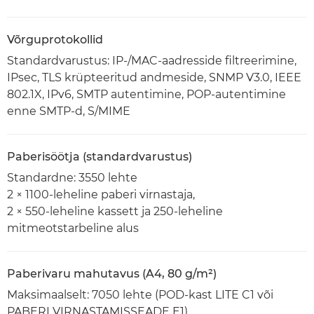
Võrguprotokollid
Standardvarustus: IP-/MAC-aadresside filtreerimine,
IPsec, TLS krüpteeritud andmeside, SNMP V3.0, IEEE
802.1X, IPv6, SMTP autentimine, POP-autentimine
enne SMTP-d, S/MIME
Paberisöötja (standardvarustus)
Standardne: 3550 lehte
2 × 1100-leheline paberi virnastaja,
2 × 550-leheline kassett ja 250-leheline
mitmeotstarbeline alus
Paberivaru mahutavus (A4, 80 g/m²)
Maksimaalselt: 7050 lehte (POD-kast LITE C1 või
PABERI VIRNASTAMISSEADE E1)