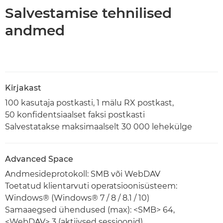
Salvestamise tehnilised
andmed
Kirjakast
100 kasutaja postkasti, 1 mälu RX postkast,
50 konfidentsiaalset faksi postkasti
Salvestatakse maksimaalselt 30 000 lehekülge
Advanced Space
Andmesideprotokoll: SMB või WebDAV
Toetatud klientarvuti operatsioonisüsteem:
Windows® (Windows® 7 / 8 / 8.1 / 10)
Samaaegsed ühendused (max): <SMB> 64,
<WebDAV> 3 (aktiivsed sessioonid)