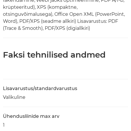
rakendamine, veebi jaoks optimeerimine, PDF A/1-b,
krüpteeritud), XPS (kompaktne,
otsinguvõimalusega), Office Open XML (PowerPoint,
Word), PDF/XPS (seadme allkiri) Lisavarustus: PDF
(Trace & Smooth), PDF/XPS (digiallkiri)
Faksi tehnilised andmed
Lisavarustus/standardvarustus
Valikuline
Ühendusliinide max arv
1