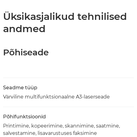
Tehnilised andmed
Üksikasjalikud tehnilised
andmed
PDF-i allalaadimine
Põhiseade
Seadme tüüp
Värviline multifunktsionaalne A3-laserseade
Põhifunktsioonid
Printimine, kopeerimine, skannimine, saatmine,
salvestamine, lisavarustuses faksimine