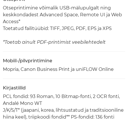
Otseprintimine võimalik USB-mälupulgalt ning
keskkondadest Advanced Space, Remote UI ja Web
Access*
Toetatud failitüübid: TIFF, JPEG, PDF, EPS ja XPS
*Toetab ainult PDF-printimist veebilehtedelt
Mobiil-/pilvprintimine
Mopria, Canon Business Print ja uniFLOW Online
Kirjastiilid
PCL fondid: 93 Roman, 10 Bitmap-fonti, 2 OCR fonti,
Andalé Mono WT
J/K/S/T* (jaapani, korea, lihtsustatud ja traditsiooniline
hiina keel), triipkoodi fondid** PS-fondid: 136 fonti