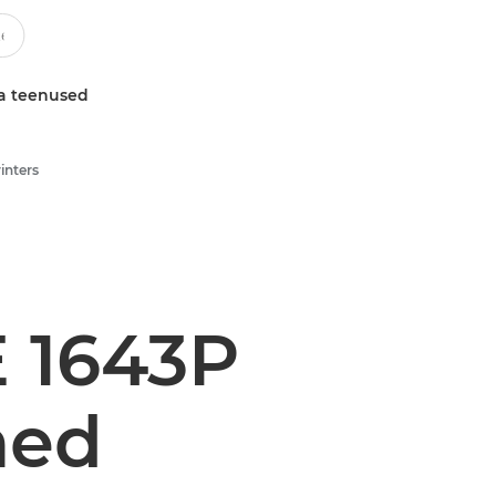
a teenused
inters
 1643P
med