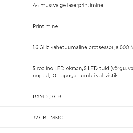
A4 mustvalge laserprintimine
Printimine
1,6 GHz kahetuumaline protsessor ja 800
5-realine LED-ekraan, 5 LED-tuld (võrgu, val
nupud, 10 nupuga numbriklahvistik
RAM: 2,0 GB
32 GB eMMC