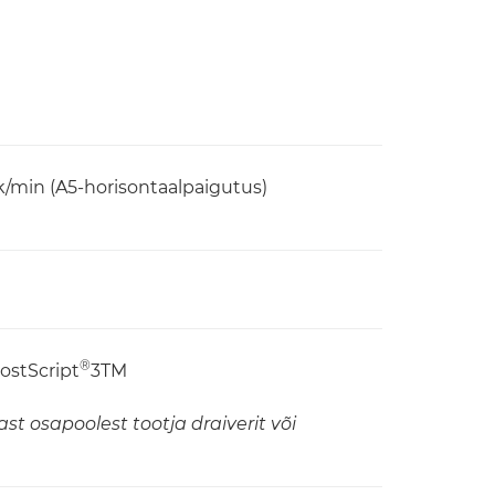
lk/min (A5-horisontaalpaigutus)
®
ostScript
3TM
st osapoolest tootja draiverit või