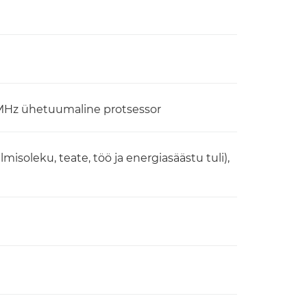
 MHz ühetuumaline protsessor
misoleku, teate, töö ja energiasäästu tuli),