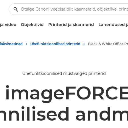
ja video
Objektiivid
Printerid ja skannerid
Lahendused j
 -faksimasinad
Ühefunktsioonilised printerid
Black & White Office Pr
Ühefunktsioonilised mustvalged printerid
 imageFORCE
hnilised and