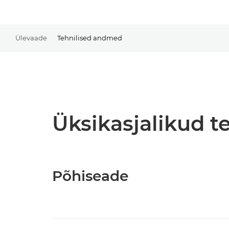
Ülevaade
Tehnilised andmed
Üksikasjalikud 
Põhiseade