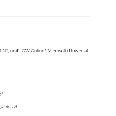
RINT, uniFLOW Online*, Microsofti Universal
d*
mplekt D1