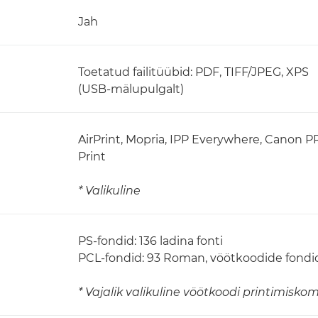
Jah
Toetatud failitüübid: PDF, TIFF/JPEG, XPS
(USB-mälupulgalt)
AirPrint, Mopria, IPP Everywhere, Canon P
Print
* Valikuline
PS-fondid: 136 ladina fonti
PCL-fondid: 93 Roman, vöötkoodide fondi
* Vajalik valikuline vöötkoodi printimisko