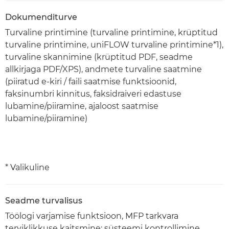
Dokumenditurve
Turvaline printimine (turvaline printimine, krüptitud
turvaline printimine, uniFLOW turvaline printimine*1),
turvaline skannimine (krüptitud PDF, seadme
allkirjaga PDF/XPS), andmete turvaline saatmine
(piiratud e-kiri / faili saatmise funktsioonid,
faksinumbri kinnitus, faksidraiveri edastuse
lubamine/piiramine, ajaloost saatmise
lubamine/piiramine)
* Valikuline
Seadme turvalisus
Töölogi varjamise funktsioon, MFP tarkvara
terviklikkuse kaitsmine: süsteemi kontrollimine