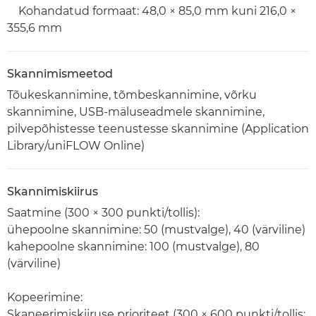
Kohandatud formaat: 48,0 × 85,0 mm kuni 216,0 ×
355,6 mm
Skannimismeetod
Tõukeskannimine, tõmbeskannimine, võrku
skannimine, USB-mäluseadmele skannimine,
pilvepõhistesse teenustesse skannimine (Application
Library/uniFLOW Online)
Skannimiskiirus
Saatmine (300 × 300 punkti/tollis):
ühepoolne skannimine: 50 (mustvalge), 40 (värviline)
kahepoolne skannimine: 100 (mustvalge), 80
(värviline)
Kopeerimine:
Skaneerimiskiiruse prioriteet (300 × 600 punkti/tollis: