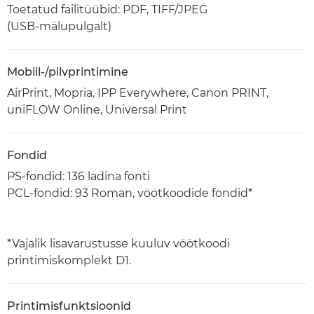
Toetatud failitüübid: PDF, TIFF/JPEG
(USB-mälupulgalt)
Mobiil-/pilvprintimine
AirPrint, Mopria, IPP Everywhere, Canon PRINT,
uniFLOW Online, Universal Print
Fondid
PS-fondid: 136 ladina fonti
PCL-fondid: 93 Roman, vöötkoodide fondid*
*Vajalik lisavarustusse kuuluv vöötkoodi
printimiskomplekt D1.
Printimisfunktsioonid