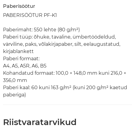
Paberisöötur
PABERISÖÖTUR PF-K1
Paberimaht: 550 lehte (80 g/m²)
Paberi tüüp: õhuke, tavaline, ümbertöödeldud,
värviline, paks, võlakirjapaber, silt, eelaugustatud,
kirjablankett
Paberi formaat:
A4, A5, A5R, A6, B5
Kohandatud formaat: 100,0 × 148,0 mm kuni 216,0 ×
356,0 mm
Paberi kaal: 60 kuni 163 g/m² (kuni 200 g/m² kaetud
paberiga)
Riistvaratarvikud