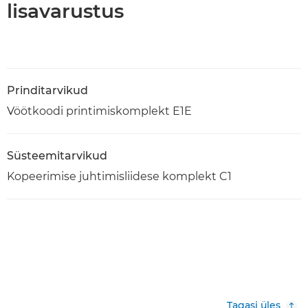
lisavarustus
Prinditarvikud
Vöötkoodi printimiskomplekt E1E
Süsteemitarvikud
Kopeerimise juhtimisliidese komplekt C1
Tagasi üles