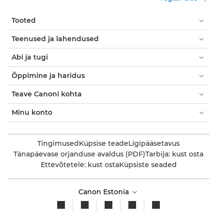
Tooted
Teenused ja lahendused
Abi ja tugi
Õppimine ja haridus
Teave Canoni kohta
Minu konto
Tingimused
Küpsise teade
Ligipääsetavus
Tänapäevase orjanduse avaldus (PDF)
Tarbija: kust osta
Ettevõtetele: kust osta
Küpsiste seaded
Canon Estonia