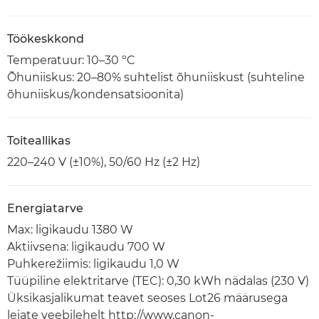
Töökeskkond
Temperatuur: 10–30 ºC
Õhuniiskus: 20–80% suhtelist õhuniiskust (suhteline
õhuniiskus/kondensatsioonita)
Toiteallikas
220–240 V (±10%), 50/60 Hz (±2 Hz)
Energiatarve
Max: ligikaudu 1380 W
Aktiivsena: ligikaudu 700 W
Puhkerežiimis: ligikaudu 1,0 W
Tüüpiline elektritarve (TEC): 0,30 kWh nädalas (230 V)
Üksikasjalikumat teavet seoses Lot26 määrusega
leiate veebilehelt http://www.canon-