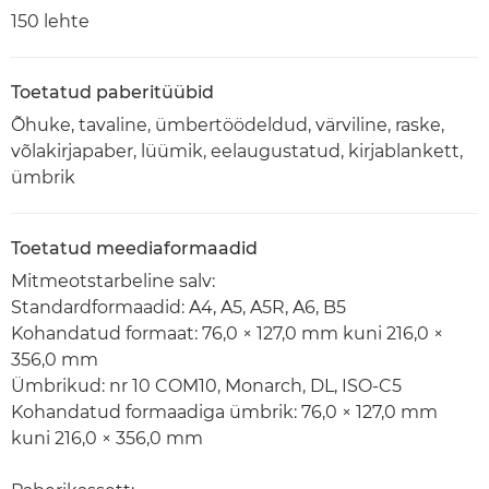
150 lehte
Toetatud paberitüübid
Õhuke, tavaline, ümbertöödeldud, värviline, raske,
võlakirjapaber, lüümik, eelaugustatud, kirjablankett,
ümbrik
Toetatud meediaformaadid
Mitmeotstarbeline salv:
Standardformaadid: A4, A5, A5R, A6, B5
Kohandatud formaat: 76,0 × 127,0 mm kuni 216,0 ×
356,0 mm
Ümbrikud: nr 10 COM10, Monarch, DL, ISO-C5
Kohandatud formaadiga ümbrik: 76,0 × 127,0 mm
kuni 216,0 × 356,0 mm