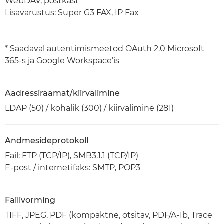
WebDAV, postkast
Lisavarustus: Super G3 FAX, IP Fax
* Saadaval autentimismeetod OAuth 2.0 Microsoft
365-s ja Google Workspace’is
Aadressiraamat/kiirvalimine
LDAP (50) / kohalik (300) / kiirvalimine (281)
Andmesideprotokoll
Fail: FTP (TCP/IP), SMB3.1.1 (TCP/IP)
E-post / internetifaks: SMTP, POP3
Failivorming
TIFF, JPEG, PDF (kompaktne, otsitav, PDF/A-1b, Trace