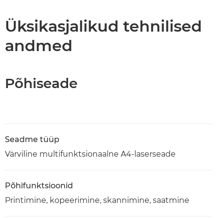
Tehnilised andmed
Üksikasjalikud tehnilised
andmed
PDF-i allalaadimine
Põhiseade
Seadme tüüp
Värviline multifunktsionaalne A4-laserseade
Põhifunktsioonid
Printimine, kopeerimine, skannimine, saatmine