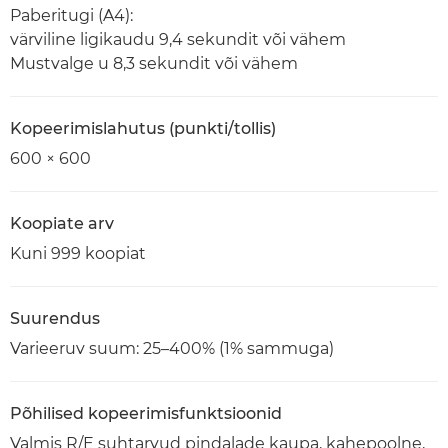
Paberitugi (A4):
värviline ligikaudu 9,4 sekundit või vähem
Mustvalge u 8,3 sekundit või vähem
Kopeerimislahutus (punkti/tollis)
600 × 600
Koopiate arv
Kuni 999 koopiat
Suurendus
Varieeruv suum: 25–400% (1% sammuga)
Põhilised kopeerimisfunktsioonid
Valmis R/E suhtarvud pindalade kaupa, kahepoolne,