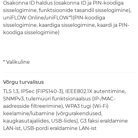
Osakonna ID haldus (osakonna ID ja PIN-koodiga
sisselogimine, funktsioonide tasandil sisselogimine),
uniFLOW Online/uniFLOW*1(PIN-koodiga
sisselogimine, kaardiga sisselogimine, kaardi ja PIN-
koodiga sisselogimine)
* Valikuline
Võrgu turvalisus
TLS 1.3, IPSec (FIPS140-3), IEEE802.1X autentimine,
SNMPv3, tulemüüri funktsionaalsus (IP-/MAC-
aadresside filtreerimine), WPA3 tugi (Wi-Fi)
keelamine/lubamine (võrgurakendused,
kaugkasutajaliides, USB-liides), G3 faksi eraldamine
LAN-ist, USB-pordi eraldamine LAN-ist