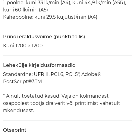
1-poolne: kuni 33 lk/min (A4), kuni 44,9 lk/min (A5R),
kuni 60 lk/min (A5)
Kahepoolne: kuni 29,5 kujutist/min (A4)
Prindi eraldusvõime (punkti tollis)
Kuni 1200 × 1200
Lehekülje kirjeldusformaadid
Standardne: UFR II, PCL6, PCL5*, Adobe®
PostScript®3TM
* Ainult toetatud käsud. Vaja on kolmandast
osapoolest tootja draiverit või printimist vahetult
rakendusest.
Otseprint