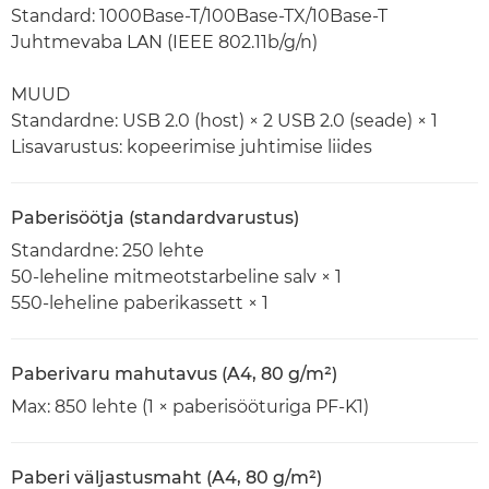
Standard: 1000Base-T/100Base-TX/10Base-T
Juhtmevaba LAN (IEEE 802.11b/g/n)
MUUD
Standardne: USB 2.0 (host) × 2 USB 2.0 (seade) × 1
Lisavarustus: kopeerimise juhtimise liides
Paberisöötja (standardvarustus)
Standardne: 250 lehte
50-leheline mitmeotstarbeline salv × 1
550-leheline paberikassett × 1
Paberivaru mahutavus (A4, 80 g/m²)
Max: 850 lehte (1 × paberisööturiga PF-K1)
Paberi väljastusmaht (A4, 80 g/m²)