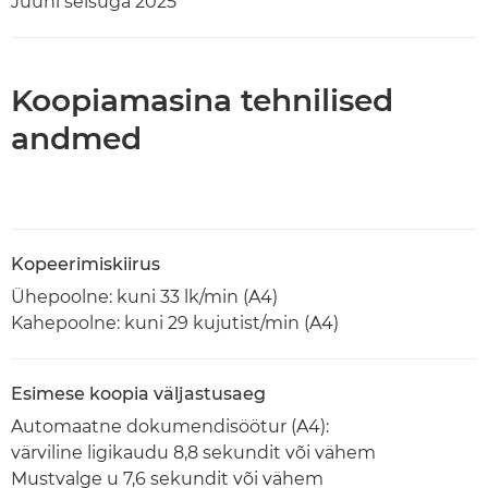
Juuni seisuga 2025
Koopiamasina tehnilised
andmed
Kopeerimiskiirus
Ühepoolne: kuni 33 lk/min (A4)
Kahepoolne: kuni 29 kujutist/min (A4)
Esimese koopia väljastusaeg
Automaatne dokumendisöötur (A4):
värviline ligikaudu 8,8 sekundit või vähem
Mustvalge u 7,6 sekundit või vähem