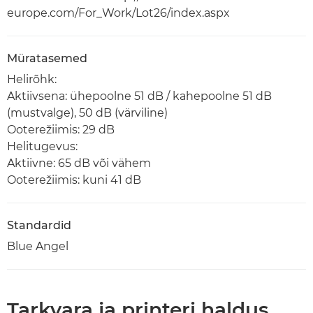
europe.com/For_Work/Lot26/index.aspx
Müratasemed
Helirõhk:
Aktiivsena: ühepoolne 51 dB / kahepoolne 51 dB
(mustvalge), 50 dB (värviline)
Ooterežiimis: 29 dB
Helitugevus:
Aktiivne: 65 dB või vähem
Ooterežiimis: kuni 41 dB
Standardid
Blue Angel
Tarkvara ja printeri haldus