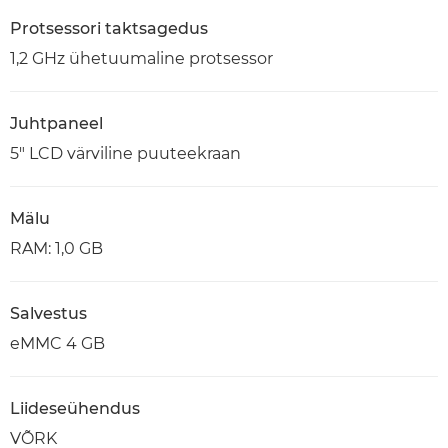
Protsessori taktsagedus
1,2 GHz ühetuumaline protsessor
Juhtpaneel
5" LCD värviline puuteekraan
Mälu
RAM: 1,0 GB
Salvestus
eMMC 4 GB
Liideseühendus
VÕRK