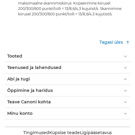
maksimaalne skannimiskiirus: Kopeerimine kiirusel
200/300/600 punkt/tolli = 13/8,6/4,3 kujutist/s. Skannimine
kiirusel 200/300/600 punkt/tolli = 13/8,6/4,3 kujutist/s.
Tagasi üles
Tooted
Teenused ja lahendused
Abi ja tugi
Õppimine ja haridus
Teave Canoni kohta
Minu konto
Tingimused
Küpsise teade
Ligipääsetavus