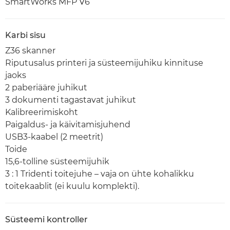
SmartWorks MFP V6
Karbi sisu
Z36 skanner
Riputusalus printeri ja süsteemijuhiku kinnituse
jaoks
2 paberiääre juhikut
3 dokumenti tagastavat juhikut
Kalibreerimiskoht
Paigaldus- ja käivitamisjuhend
USB3-kaabel (2 meetrit)
Toide
15,6-tolline süsteemijuhik
3 : 1 Tridenti toitejuhe – vaja on ühte kohalikku
toitekaablit (ei kuulu komplekti).
Süsteemi kontroller