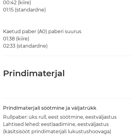
00:42 (kiire)
01:15 (standardne)
Kaetud paber (A0) paberi suurus
01:38 (kiire)
02:33 (standardne)
Prindimaterjal
Prindimaterjali söötmine ja väljatrükk
Rullpaber: üks rull, eest söötmine, eestväljastus
Lahtised lehed: eestlaadimine, eestväljastus
(käsitsisööt prindimaterjali lukustushoovaga)