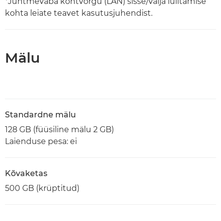
*Juhtmevaba kohtvõrgu (LAN) sisse/välja lülitamise
kohta leiate teavet kasutusjuhendist.
Mälu
Standardne mälu
128 GB (füüsiline mälu 2 GB)
Laienduse pesa: ei
Kõvaketas
500 GB (krüptitud)