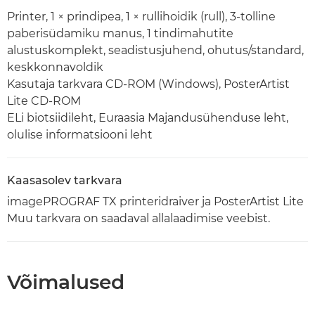
Printer, 1 × prindipea, 1 × rullihoidik (rull), 3-tolline
paberisüdamiku manus, 1 tindimahutite
alustuskomplekt, seadistusjuhend, ohutus/standard,
keskkonnavoldik
Kasutaja tarkvara CD-ROM (Windows), PosterArtist
Lite CD-ROM
ELi biotsiidileht, Euraasia Majandusühenduse leht,
olulise informatsiooni leht
Kaasasolev tarkvara
imagePROGRAF TX printeridraiver ja PosterArtist Lite
Muu tarkvara on saadaval allalaadimise veebist.
Võimalused