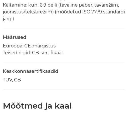
Käitamine: kuni 6,9 belIi (tavaline paber, tavarežiim,
joonistus/tekstirežiim) (mõõdetud ISO 7779 standardi
järgi)
Määrused
Euroopa: CE-märgistus
Teised riigid: CB-sertifikaat
Keskkonnasertifikaadid
TUV, CB
Mõõtmed ja kaal