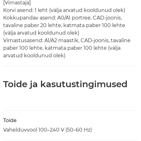
[Virnastaja]
Korvi asend: 1 leht (välja arvatud kooldunud olek)
Kokkupandav asend: A0/A1 portree, CAD-joonis,
tavaline paber 20 lehte, katmata paber 100 lehte
(välja arvatud kooldunud olek)
Virnastusasend: A1/A2 maastik, CAD-joonis, tavaline
paber 100 lehte, katmata paber 100 lehte (välja
arvatud kooldunud olek)
Toide ja kasutustingimused
Toide
Vahelduvvool 100–240 V (50–60 Hz)