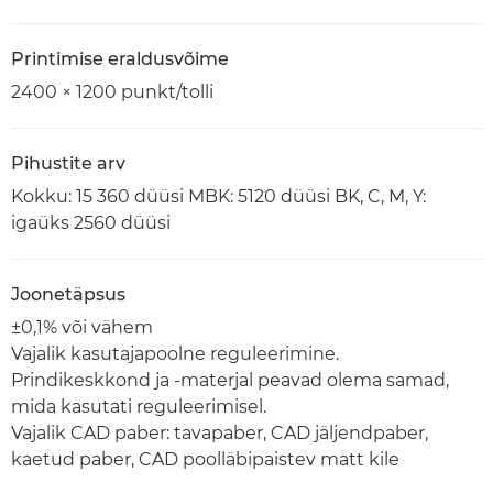
Printimise eraldusvõime
2400 × 1200 punkt/tolli
Pihustite arv
Kokku: 15 360 düüsi MBK: 5120 düüsi BK, C, M, Y:
igaüks 2560 düüsi
Joonetäpsus
±0,1% või vähem
Vajalik kasutajapoolne reguleerimine.
Prindikeskkond ja -materjal peavad olema samad,
mida kasutati reguleerimisel.
Vajalik CAD paber: tavapaber, CAD jäljendpaber,
kaetud paber, CAD poolläbipaistev matt kile