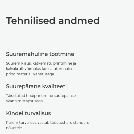
Ülevaade
Tehnilised andmed
Tehnilised andmed
PDF-i allalaadimine
Suuremahuline tootmine
Suurem kiirus, katkematu printimine ja
kaksikrulli võimalus koos automaatse
prindimaterjali vahetusega.
Suurepärane kvaliteet
Täiustatud tindiprintimine suurepärase
skannimistäpsusega.
Kindel turvalisus
Parem turvalisus vastab tööstusharu standardi
nõuetele.