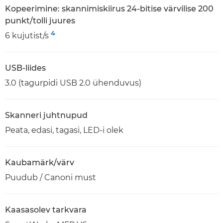
Kopeerimine: skannimiskiirus 24-bitise värvilise 200
punkt/tolli juures
4
6 kujutist/s
USB-liides
3.0 (tagurpidi USB 2.0 ühenduvus)
Skanneri juhtnupud
Peata, edasi, tagasi, LED-i olek
Kaubamärk/värv
Puudub / Canoni must
Kaasasolev tarkvara