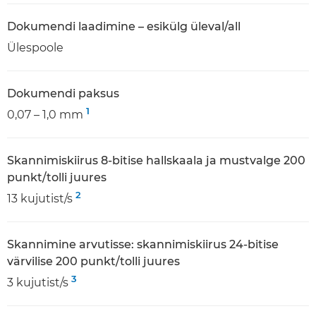
Dokumendi laadimine – esikülg üleval/all
Ülespoole
Dokumendi paksus
1
0,07 – 1,0 mm
Skannimiskiirus 8-bitise hallskaala ja mustvalge 200
punkt/tolli juures
2
13 kujutist/s
Skannimine arvutisse: skannimiskiirus 24-bitise
värvilise 200 punkt/tolli juures
3
3 kujutist/s