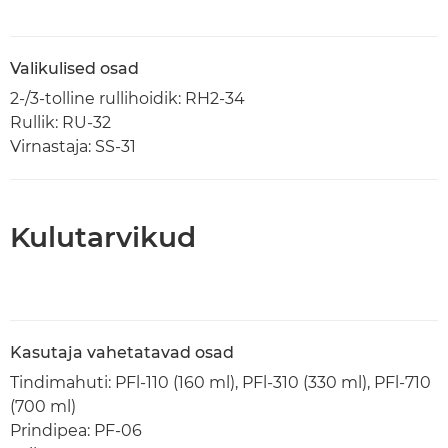
Valikulised osad
2-/3-tolline rullihoidik: RH2-34
Rullik: RU-32
Virnastaja: SS-31
Kulutarvikud
Kasutaja vahetatavad osad
Tindimahuti: PFl-110 (160 ml), PFl-310 (330 ml), PFl-710
(700 ml)
Prindipea: PF-06