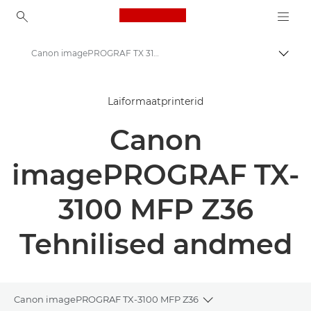
Canon Logo, back to ho
Canon imagePROGRAF TX 3100 MFP Z36 printer – tehnilised andmed
Lülit
Canon
Laiformaatprinterid
Lahendused ja teenused
Canon
Äritooted
High-Quality Large Format Printers for CAD/GIS and Stunning Graphics
imagePROGRAF TX-
imagePROGRAF TX-3100 MFP Z36: täpne laiformaatprintimine
3100 MFP Z36
Tehnilised andmed
Canon imagePROGRAF TX-3100 MFP Z36
Toggle breadcrumbs