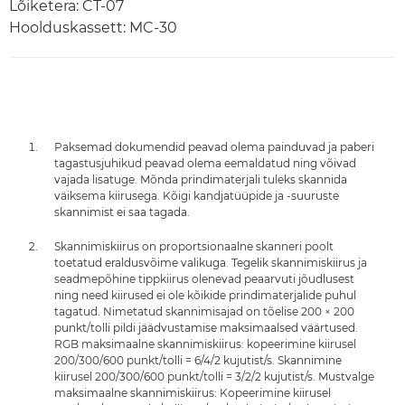
Lõiketera: CT-07
Hoolduskassett: MC-30
Paksemad dokumendid peavad olema painduvad ja paberi
tagastusjuhikud peavad olema eemaldatud ning võivad
vajada lisatuge. Mõnda prindimaterjali tuleks skannida
väiksema kiirusega. Kõigi kandjatüüpide ja -suuruste
skannimist ei saa tagada.
Skannimiskiirus on proportsionaalne skanneri poolt
toetatud eraldusvõime valikuga. Tegelik skannimiskiirus ja
seadmepõhine tippkiirus olenevad peaarvuti jõudlusest
ning need kiirused ei ole kõikide prindimaterjalide puhul
tagatud. Nimetatud skannimisajad on tõelise 200 × 200
punkt/tolli pildi jäädvustamise maksimaalsed väärtused.
RGB maksimaalne skannimiskiirus: kopeerimine kiirusel
200/300/600 punkt/tolli = 6/4/2 kujutist/s. Skannimine
kiirusel 200/300/600 punkt/tolli = 3/2/2 kujutist/s. Mustvalge
maksimaalne skannimiskiirus: Kopeerimine kiirusel