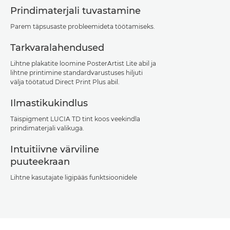
Prindimaterjali tuvastamine
Parem täpsusaste probleemideta töötamiseks.
Tarkvaralahendused
Lihtne plakatite loomine PosterArtist Lite abil ja
lihtne printimine standardvarustuses hiljuti
välja töötatud Direct Print Plus abil.
Ilmastikukindlus
Täispigment LUCIA TD tint koos veekindla
prindimaterjali valikuga.
Intuitiivne värviline
puuteekraan
Lihtne kasutajate ligipääs funktsioonidele