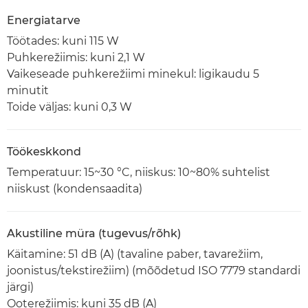
Energiatarve
Töötades: kuni 115 W
Puhkerežiimis: kuni 2,1 W
Vaikeseade puhkerežiimi minekul: ligikaudu 5
minutit
Toide väljas: kuni 0,3 W
Töökeskkond
Temperatuur: 15~30 °C, niiskus: 10~80% suhtelist
niiskust (kondensaadita)
Akustiline müra (tugevus/rõhk)
Käitamine: 51 dB (A) (tavaline paber, tavarežiim,
joonistus/tekstirežiim) (mõõdetud ISO 7779 standardi
järgi)
Ooterežiimis: kuni 35 dB (A)