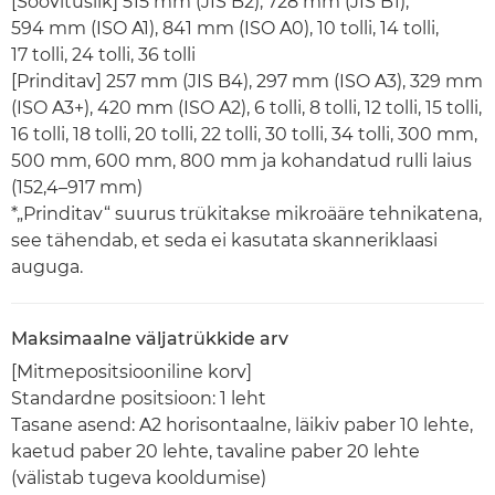
[Soovituslik] 515 mm (JIS B2), 728 mm (JIS B1),
594 mm (ISO A1), 841 mm (ISO A0), 10 tolli, 14 tolli,
17 tolli, 24 tolli, 36 tolli
[Prinditav] 257 mm (JIS B4), 297 mm (ISO A3), 329 mm
(ISO A3+), 420 mm (ISO A2), 6 tolli, 8 tolli, 12 tolli, 15 tolli,
16 tolli, 18 tolli, 20 tolli, 22 tolli, 30 tolli, 34 tolli, 300 mm,
500 mm, 600 mm, 800 mm ja kohandatud rulli laius
(152,4–917 mm)
*„Prinditav“ suurus trükitakse mikroääre tehnikatena,
see tähendab, et seda ei kasutata skanneriklaasi
auguga.
Maksimaalne väljatrükkide arv
[Mitmepositsiooniline korv]
Standardne positsioon: 1 leht
Tasane asend: A2 horisontaalne, läikiv paber 10 lehte,
kaetud paber 20 lehte, tavaline paber 20 lehte
(välistab tugeva kooldumise)