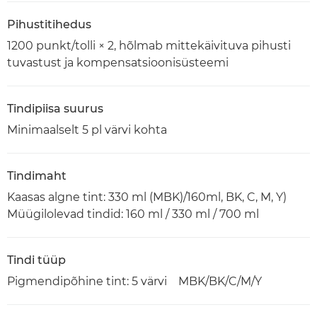
Pihustitihedus
1200 punkt/tolli × 2, hõlmab mittekäivituva pihusti
tuvastust ja kompensatsioonisüsteemi
Tindipiisa suurus
Minimaalselt 5 pl värvi kohta
Tindimaht
Kaasas algne tint: 330 ml (MBK)/160ml, BK, C, M, Y)
Müügilolevad tindid: 160 ml / 330 ml / 700 ml
Tindi tüüp
Pigmendipõhine tint: 5 värvi MBK/BK/C/M/Y