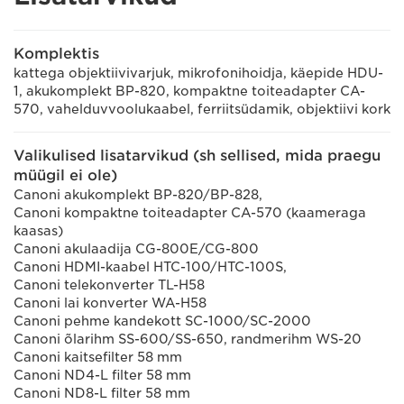
Komplektis
kattega objektiivivarjuk, mikrofonihoidja, käepide HDU-
1, akukomplekt BP-820, kompaktne toiteadapter CA-
570, vahelduvvoolukaabel, ferriitsüdamik, objektiivi kork
Valikulised lisatarvikud (sh sellised, mida praegu
müügil ei ole)
Canoni akukomplekt BP-820/BP-828,
Canoni kompaktne toiteadapter CA-570 (kaameraga
kaasas)
Canoni akulaadija CG-800E/CG-800
Canoni HDMI-kaabel HTC-100/HTC-100S,
Canoni telekonverter TL-H58
Canoni lai konverter WA-H58
Canoni pehme kandekott SC-1000/SC-2000
Canoni õlarihm SS-600/SS-650, randmerihm WS-20
Canoni kaitsefilter 58 mm
Canoni ND4-L filter 58 mm
Canoni ND8-L filter 58 mm