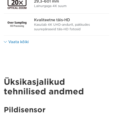
29,3–601 mm
Lainurgaga 4K suum
Kvaliteetne täis-HD
Kasutab 4K UHD-andurit, pakkudes
suurepäraseid täis-HD fotosid
Vaata kõiki
Üksikasjalikud
tehnilised andmed
Pildisensor