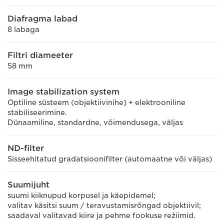
Diafragma labad
8 labaga
Filtri diameeter
58 mm
Image stabilization system
Optiline süsteem (objektiivinihe) + elektrooniline
stabiliseerimine.
Dünaamiline, standardne, võimendusega, väljas
ND-filter
Sisseehitatud gradatsioonifilter (automaatne või väljas)
Suumijuht
suumi kiiknupud korpusel ja käepidemel;
valitav käsitsi suum / teravustamisrõngad objektiivil;
saadaval valitavad kiire ja pehme fookuse režiimid.