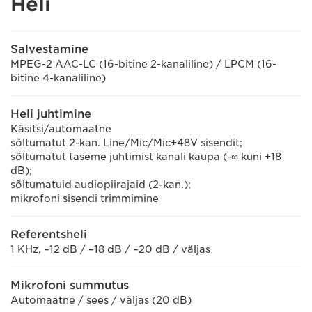
Heli
Salvestamine
MPEG-2 AAC-LC (16-bitine 2-kanaliline) / LPCM (16-
bitine 4-kanaliline)
Heli juhtimine
Käsitsi/automaatne
sõltumatut 2-kan. Line/Mic/Mic+48V sisendit;
sõltumatut taseme juhtimist kanali kaupa (-∞ kuni +18
dB);
sõltumatuid audiopiirajaid (2-kan.);
mikrofoni sisendi trimmimine
Referentsheli
1 KHz, –12 dB / –18 dB / –20 dB / väljas
Mikrofoni summutus
Automaatne / sees / väljas (20 dB)