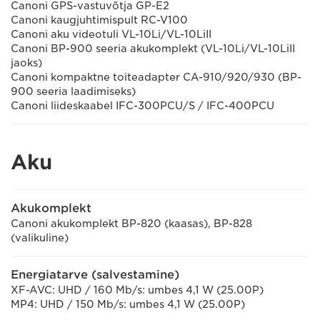
Canoni GPS-vastuvõtja GP-E2
Canoni kaugjuhtimispult RC-V100
Canoni aku videotuli VL-10Li/VL-10LiII
Canoni BP-900 seeria akukomplekt (VL-10Li/VL-10LiII
jaoks)
Canoni kompaktne toiteadapter CA-910/920/930 (BP-
900 seeria laadimiseks)
Canoni liideskaabel IFC-300PCU/S / IFC-400PCU
Aku
Akukomplekt
Canoni akukomplekt BP-820 (kaasas), BP-828
(valikuline)
Energiatarve (salvestamine)
XF-AVC: UHD / 160 Mb/s: umbes 4,1 W (25.00P)
MP4: UHD / 150 Mb/s: umbes 4,1 W (25.00P)