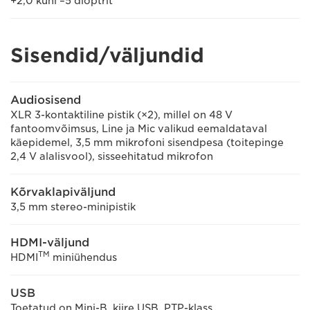
+2,0 kuni –5 dioptrit
Sisendid/väljundid
Audiosisend
XLR 3-kontaktiline pistik (×2), millel on 48 V
fantoomvõimsus, Line ja Mic valikud eemaldataval
käepidemel, 3,5 mm mikrofoni sisendpesa (toitepinge
2,4 V alalisvool), sisseehitatud mikrofon
Kõrvaklapiväljund
3,5 mm stereo-minipistik
HDMI-väljund
TM
HDMI
miniühendus
USB
Toetatud on Mini-B, kiire USB, PTP-klass