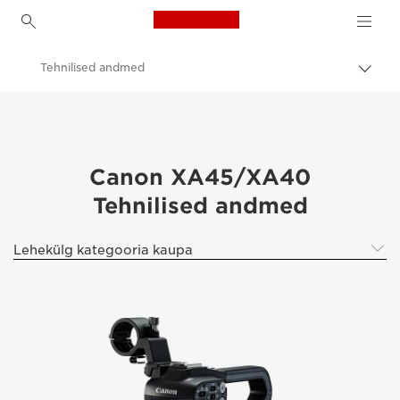
Canon Logo, back to h
Tehnilised andmed
Lülit
leiva
Canon
(bre
sisse
Videokaamerad ja helivideokaamerad
Canon XA45/XA40
Canon XA45/XA40
Tehnilised andmed
Lehekülg kategooria kaupa