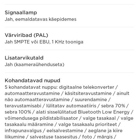
Signaallamp
Jah, eemaldatavas käepidemes
Värviribad (PAL)
Jah SMPTE või EBU, 1 KHz tooniga
Lisatarvikutald
Jah (kaameraühenduseta)
Kohandatavad nupud
5 kohandatavat nuppu: digitaalne telekonverter /
automaatteravustamine / käsitsiteravustamine / ainult
näo automaatteravustamine / suurendamine /
teravustamisabi / lülitatav automaatiiris / sebra 70% /
sebra 100% / alati sisselülitatud Bluetooth Low Energy /
võimendusega pildistabilisaator / valge tasakaal / valge
tasakaalu määramine / valge tasakaalu prioriteet /
infrapunavalgus / eelsalvestamine / aeglane ja kiire
liikumine / salvestuse taasesitus / foto / märgis /