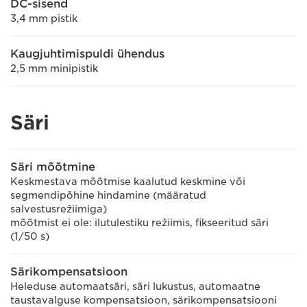
DC-sisend
3,4 mm pistik
Kaugjuhtimispuldi ühendus
2,5 mm minipistik
Säri
Säri mõõtmine
Keskmestava mõõtmise kaalutud keskmine või
segmendipõhine hindamine (määratud
salvestusrežiimiga)
mõõtmist ei ole: ilutulestiku režiimis, fikseeritud säri
(1/50 s)
Särikompensatsioon
Heleduse automaatsäri, säri lukustus, automaatne
taustavalguse kompensatsioon, särikompensatsiooni