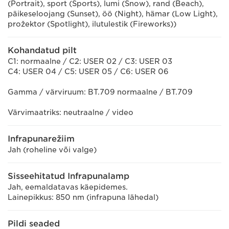
(Portrait), sport (Sports), lumi (Snow), rand (Beach),
päikeseloojang (Sunset), öö (Night), hämar (Low Light),
prožektor (Spotlight), ilutulestik (Fireworks))
Kohandatud pilt
C1: normaalne / C2: USER 02 / C3: USER 03
C4: USER 04 / C5: USER 05 / C6: USER 06
Gamma / värviruum: BT.709 normaalne / BT.709
Värvimaatriks: neutraalne / video
Infrapunarežiim
Jah (roheline või valge)
Sisseehitatud Infrapunalamp
Jah, eemaldatavas käepidemes.
Lainepikkus: 850 nm (infrapuna lähedal)
Pildi seaded