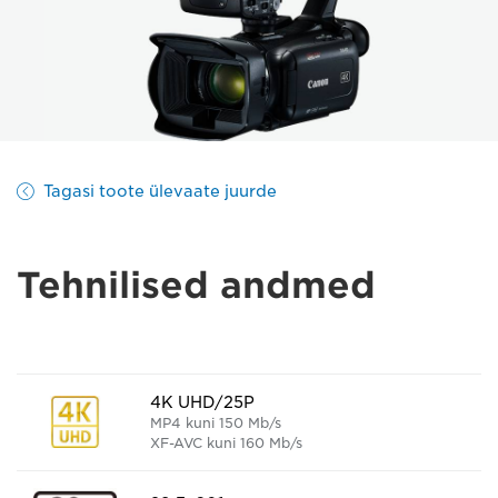
Tagasi toote ülevaate juurde
Tehnilised andmed
4K UHD/25P
MP4 kuni 150 Mb/s
XF-AVC kuni 160 Mb/s