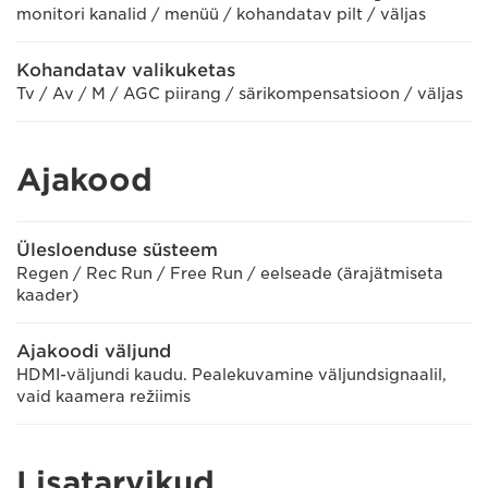
monitori kanalid / menüü / kohandatav pilt / väljas
Kohandatav valikuketas
Tv / Av / M / AGC piirang / särikompensatsioon / väljas
Ajakood
Ülesloenduse süsteem
Regen / Rec Run / Free Run / eelseade (ärajätmiseta
kaader)
Ajakoodi väljund
HDMI-väljundi kaudu. Pealekuvamine väljundsignaalil,
vaid kaamera režiimis
Lisatarvikud