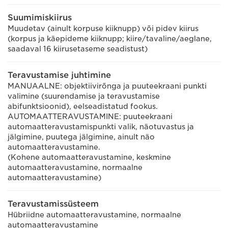
Suumimiskiirus
Muudetav (ainult korpuse kiiknupp) või pidev kiirus
(korpus ja käepideme kiiknupp; kiire/tavaline/aeglane,
saadaval 16 kiirusetaseme seadistust)
Teravustamise juhtimine
MANUAALNE: objektiivirõnga ja puuteekraani punkti
valimine (suurendamise ja teravustamise
abifunktsioonid), eelseadistatud fookus.
AUTOMAATTERAVUSTAMINE: puuteekraani
automaatteravustamispunkti valik, näotuvastus ja
jälgimine, puutega jälgimine, ainult näo
automaatteravustamine.
(Kohene automaatteravustamine, keskmine
automaatteravustamine, normaalne
automaatteravustamine)
Teravustamissüsteem
Hübriidne automaatteravustamine, normaalne
automaatteravustamine