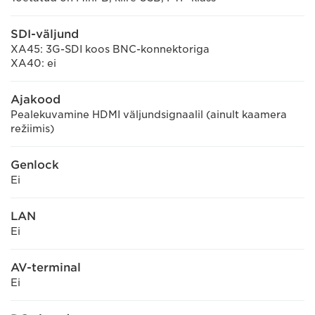
SDI-väljund
XA45: 3G-SDI koos BNC-konnektoriga
XA40: ei
Ajakood
Pealekuvamine HDMI väljundsignaalil (ainult kaamera
režiimis)
Genlock
Ei
LAN
Ei
AV-terminal
Ei