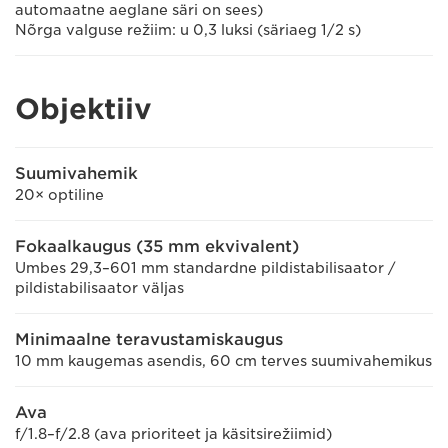
automaatne aeglane säri on sees)
Nõrga valguse režiim: u 0,3 luksi (säriaeg 1/2 s)
Objektiiv
Suumivahemik
20× optiline
Fokaalkaugus (35 mm ekvivalent)
Umbes 29,3–601 mm standardne pildistabilisaator /
pildistabilisaator väljas
Minimaalne teravustamiskaugus
10 mm kaugemas asendis, 60 cm terves suumivahemikus
Ava
f/1.8–f/2.8 (ava prioriteet ja käsitsirežiimid)