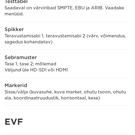
Testtabel
Saadaval on värviribad SMPTE, EBU ja ARIB. Vaadake
menüüd.
Spikker
Teravustamisabi 1, teravustamisabi 2 (värv, võimendus,
sagedus kohandatav)
Sebramuster
Tase 1; tase 2; mõlemad
Väljund üle HD-SDI või HDMI
Markerid
Sisse/välja (kuvasuhe, kuva marker, ohutu tsoon, ohutu
ala, koordinaatruudustik, horisontaal, kese)
EVF