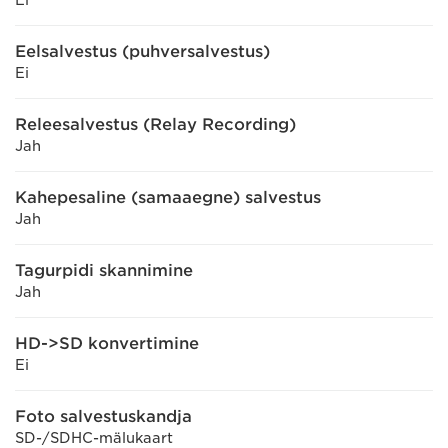
Ei
Eelsalvestus (puhversalvestus)
Ei
Releesalvestus (Relay Recording)
Jah
Kahepesaline (samaaegne) salvestus
Jah
Tagurpidi skannimine
Jah
HD->SD konvertimine
Ei
Foto salvestuskandja
SD-/SDHC-mälukaart