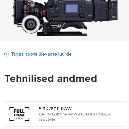
Tagasi toote ülevaate juurde
Tehnilised andmed
5,9K/60P RAW
10- või 12-bitine RAW-salvestus CODEX-
draiverile