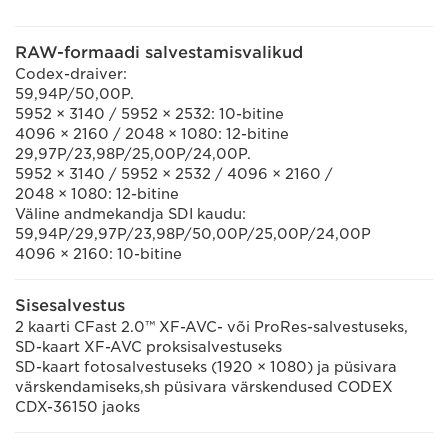
RAW-formaadi salvestamisvalikud
Codex-draiver:
59,94P/50,00P.
5952 × 3140 / 5952 × 2532: 10-bitine
4096 × 2160 / 2048 × 1080: 12-bitine
29,97P/23,98P/25,00P/24,00P.
5952 × 3140 / 5952 × 2532 / 4096 × 2160 /
2048 × 1080: 12-bitine
Väline andmekandja SDI kaudu:
59,94P/29,97P/23,98P/50,00P/25,00P/24,00P
4096 × 2160: 10-bitine
Sisesalvestus
2 kaarti CFast 2.0™ XF-AVC- või ProRes-salvestuseks,
SD-kaart XF-AVC proksisalvestuseks
SD-kaart fotosalvestuseks (1920 × 1080) ja püsivara
värskendamiseks,sh püsivara värskendused CODEX
CDX-36150 jaoks