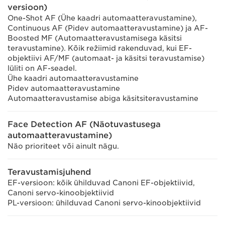
versioon)
One-Shot AF (Ühe kaadri automaatteravustamine),
Continuous AF (Pidev automaatteravustamine) ja AF-
Boosted MF (Automaatteravustamisega käsitsi
teravustamine). Kõik režiimid rakenduvad, kui EF-
objektiivi AF/MF (automaat- ja käsitsi teravustamise)
lüliti on AF-seadel.
Ühe kaadri automaatteravustamine
Pidev automaatteravustamine
Automaatteravustamise abiga käsitsiteravustamine
Face Detection AF (Näotuvastusega
automaatteravustamine)
Näo prioriteet või ainult nägu.
Teravustamisjuhend
EF-versioon: kõik ühilduvad Canoni EF-objektiivid,
Canoni servo-kinoobjektiivid
PL-versioon: ühilduvad Canoni servo-kinoobjektiivid