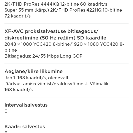
2K/FHD ProRes 4444XQ 12-bitine 60 kaadrit/s
Super 35 mm (kärp.) 2K/FHD ProRes 422HQ 10-bitine
72 kaadrit/s
XF-AVC proksisalvestuse bitisagedus/
diskreetimine (50 Hz režiim) SD-kaardile
2048 × 1080 YCC420 8-bitine/1920 × 1080 YCC420 8-
bitine
Bitisagedus: 24/35 Mbps Long GOP
Aeglane/kiire liikumine
Jah 1–168 kaadrit/s, olenevalt
jäädvustamisrežiimist/eraldusvõimest. Võimalik
168 kaadrit/s
Intervallsalvestus
Ei
Kaadri salvestus