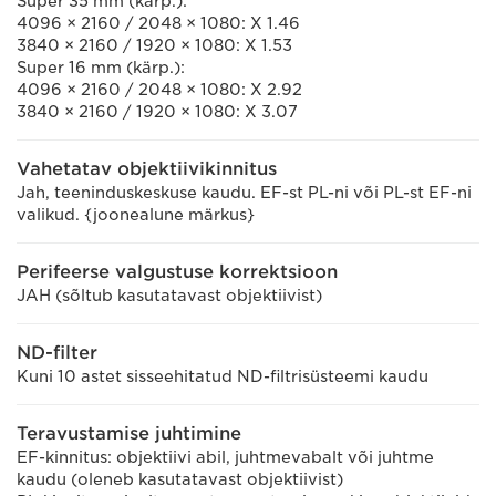
Super 35 mm (kärp.):
4096 × 2160 / 2048 × 1080: X 1.46
3840 × 2160 / 1920 × 1080: X 1.53
Super 16 mm (kärp.):
4096 × 2160 / 2048 × 1080: X 2.92
3840 × 2160 / 1920 × 1080: X 3.07
Vahetatav objektiivikinnitus
Jah, teeninduskeskuse kaudu. EF-st PL-ni või PL-st EF-ni
valikud. {joonealune märkus}
Perifeerse valgustuse korrektsioon
JAH (sõltub kasutatavast objektiivist)
ND-filter
Kuni 10 astet sisseehitatud ND-filtrisüsteemi kaudu
Teravustamise juhtimine
EF-kinnitus: objektiivi abil, juhtmevabalt või juhtme
kaudu (oleneb kasutatavast objektiivist)