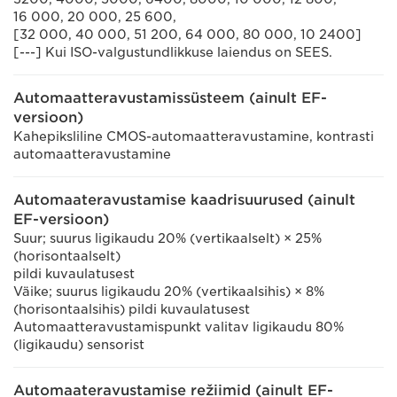
16 000, 20 000, 25 600,
[32 000, 40 000, 51 200, 64 000, 80 000, 10 2400]
[---] Kui ISO-valgustundlikkuse laiendus on SEES.
Automaatteravustamissüsteem (ainult EF-
versioon)
Kahepiksliline CMOS-automaatteravustamine, kontrasti
automaatteravustamine
Automaateravustamise kaadrisuurused (ainult
EF-versioon)
Suur; suurus ligikaudu 20% (vertikaalselt) × 25%
(horisontaalselt)
pildi kuvaulatusest
Väike; suurus ligikaudu 20% (vertikaalsihis) × 8%
(horisontaalsihis) pildi kuvaulatusest
Automaatteravustamispunkt valitav ligikaudu 80%
(ligikaudu) sensorist
Automaateravustamise režiimid (ainult EF-