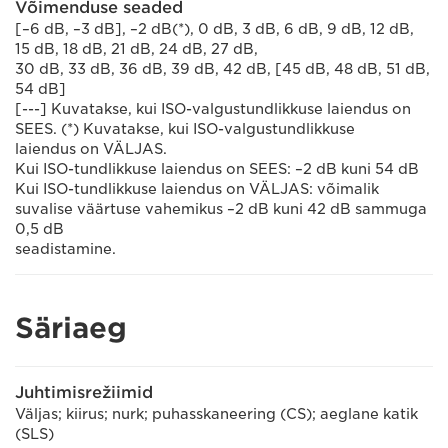
Võimenduse seaded
[–6 dB, –3 dB], –2 dB(*), 0 dB, 3 dB, 6 dB, 9 dB, 12 dB,
15 dB, 18 dB, 21 dB, 24 dB, 27 dB,
30 dB, 33 dB, 36 dB, 39 dB, 42 dB, [45 dB, 48 dB, 51 dB,
54 dB]
[---] Kuvatakse, kui ISO-valgustundlikkuse laiendus on
SEES. (*) Kuvatakse, kui ISO-valgustundlikkuse
laiendus on VÄLJAS.
Kui ISO-tundlikkuse laiendus on SEES: –2 dB kuni 54 dB
Kui ISO-tundlikkuse laiendus on VÄLJAS: võimalik
suvalise väärtuse vahemikus –2 dB kuni 42 dB sammuga
0,5 dB
seadistamine.
Säriaeg
Juhtimisrežiimid
Väljas; kiirus; nurk; puhasskaneering (CS); aeglane katik
(SLS)