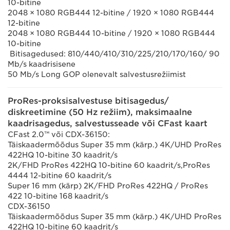
10-bitine
2048 × 1080 RGB444 12-bitine / 1920 × 1080 RGB444
12-bitine
2048 × 1080 RGB444 10-bitine / 1920 × 1080 RGB444
10-bitine
Bitisagedused: 810/440/410/310/225/210/170/160/ 90
Mb/s kaadrisisene
50 Mb/s Long GOP olenevalt salvestusrežiimist
ProRes-proksisalvestuse bitisagedus/
diskreetimine (50 Hz režiim), maksimaalne
kaadrisagedus, salvestusseade või CFast kaart
CFast 2.0™ või CDX-36150:
Täiskaadermõõdus Super 35 mm (kärp.) 4K/UHD ProRes
422HQ 10-bitine 30 kaadrit/s
2K/FHD ProRes 422HQ 10-bitine 60 kaadrit/s,ProRes
4444 12-bitine 60 kaadrit/s
Super 16 mm (kärp) 2K/FHD ProRes 422HQ / ProRes
422 10-bitine 168 kaadrit/s
CDX-36150
Täiskaadermõõdus Super 35 mm (kärp.) 4K/UHD ProRes
422HQ 10-bitine 60 kaadrit/s