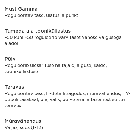
Must Gamma
Reguleeritav tase, ulatus ja punkt
Tumeda ala tooniküllastus
–50 kuni +50 reguleerib värvitaset vähese valgusega
aladel
Põlv
Reguleerib ülesärituse näitajaid, alguse, kalde,
tooniküllastuse
Teravus
Reguleeritav tase, H-detaili sagedus, müravähendus, HV-
detaili tasakaal, piir, valik, põlve ava ja tasemest sõltuv
teravus
Müravähendus
Väljas, sees (1–12)