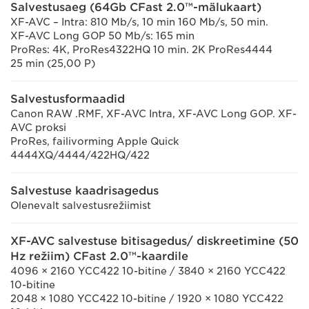
Salvestusaeg (64Gb CFast 2.0™-mälukaart)
XF-AVC – Intra: 810 Mb/s, 10 min 160 Mb/s, 50 min.
XF-AVC Long GOP 50 Mb/s: 165 min
ProRes: 4K, ProRes4322HQ 10 min. 2K ProRes4444
25 min (25,00 P)
Salvestusformaadid
Canon RAW .RMF, XF-AVC Intra, XF-AVC Long GOP. XF-
AVC proksi
ProRes, failivorming Apple Quick
4444XQ/4444/422HQ/422
Salvestuse kaadrisagedus
Olenevalt salvestusrežiimist
XF-AVC salvestuse bitisagedus/ diskreetimine (50
Hz režiim) CFast 2.0™-kaardile
4096 × 2160 YCC422 10-bitine / 3840 × 2160 YCC422
10-bitine
2048 × 1080 YCC422 10-bitine / 1920 × 1080 YCC422