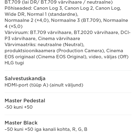
BT.709 (lai DR/ BT.709 värvihaare / neutraalne)
Põhiseaded: Canon Log 3, Canon Log 2, Canon Log,
Wide DR, Normal 1 (standardne),
Normaalne 2 (×4,0), Normaalne 3 (BT.709), Normaalne
4 (×5,0)
Värviruum: BT.709 värvihaare, BT.2020 värvihaare, DCI-
P3 värvihaare, Cinema värvihaare
Värvimaatriks: neutraalne (Neutral),
produktsioonikaamera (Production Camera), Cinema
EOS originaal (Cinema EOS Original), video, väljas (Off)
HLG tugi
Salvestuskandja
HDMI-port (tüüp A) (ainult väljund)
Master Pedestal
-50 kuni +50
Master Black
–50 kuni +50 iga kanali kohta, R, G, B