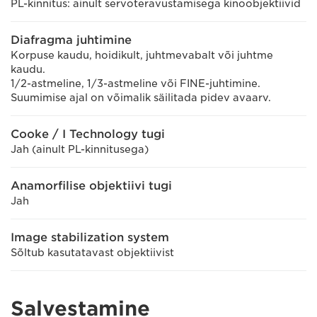
PL-kinnitus: ainult servoteravustamisega kinoobjektiivid
Diafragma juhtimine
Korpuse kaudu, hoidikult, juhtmevabalt või juhtme
kaudu.
1/2-astmeline, 1/3-astmeline või FINE-juhtimine.
Suumimise ajal on võimalik säilitada pidev avaarv.
Cooke / I Technology tugi
Jah (ainult PL-kinnitusega)
Anamorfilise objektiivi tugi
Jah
Image stabilization system
Sõltub kasutatavast objektiivist
Salvestamine