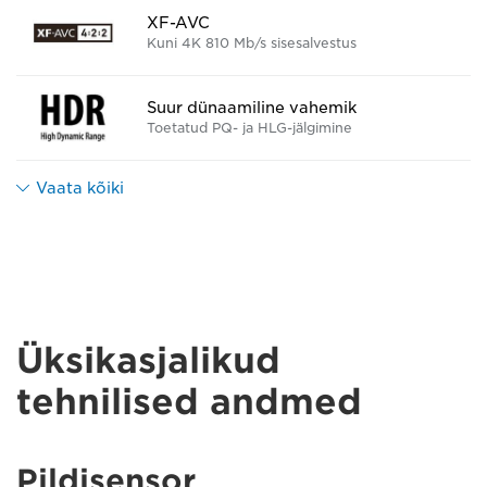
XF-AVC
Kuni 4K 810 Mb/s sisesalvestus
Suur dünaamiline vahemik
Toetatud PQ- ja HLG-jälgimine
Vaata kõiki
Üksikasjalikud
tehnilised andmed
Pildisensor