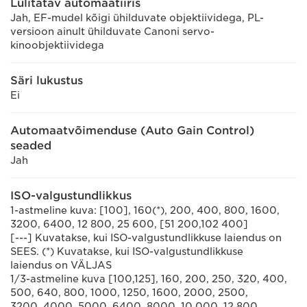
Lülitatav automaatiiris
Jah, EF-mudel kõigi ühilduvate objektiividega, PL-
versioon ainult ühilduvate Canoni servo-
kinoobjektiividega
Säri lukustus
Ei
Automaatvõimenduse (Auto Gain Control)
seaded
Jah
ISO-valgustundlikkus
1-astmeline kuva: [100], 160(*), 200, 400, 800, 1600,
3200, 6400, 12 800, 25 600, [51 200,102 400]
[---] Kuvatakse, kui ISO-valgustundlikkuse laiendus on
SEES. (*) Kuvatakse, kui ISO-valgustundlikkuse
laiendus on VÄLJAS
1/3-astmeline kuva [100,125], 160, 200, 250, 320, 400,
500, 640, 800, 1000, 1250, 1600, 2000, 2500,
3200, 4000, 5000, 6400, 8000, 10 000, 12 800,