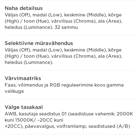
Naha detailsus
Väljas (Off), madal (Low), keskmine (Middle), kõrge
(High) / toon (Hue), värvilisus (Chroma), ala (Area),
heledus (Luminance). 32 sammu
Selektiivne müravähendus
Väljas (Off), madal (Low), keskmine (Middle), kõrge
(High) / toon (Hue), värvilisus (Chroma), ala (Area),
heledus (Luminance).
Värvimaatriks
Faas, võimendus ja RGB reguleerimine koos gamma
valikuga
Valge tasakaal
AWB, kasutaja seadistus 01 (seadistuse vahemik: 2000K
kuni 15000K/ –20CC kuni
+20CC), päevavalgus, volframlamp, seadistused (A/B)