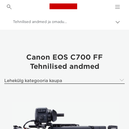
Canon Logo, back to h
Tehnilised andmed ja omadused – Canon EOS C700 FF
Lülit
leiva
Canon
(bre
sisse
Videokaamerad ja helivideokaamerad
Canon EOS C700 FF
Canon EOS C700 FF
Tehnilised andmed
Lehekülg kategooria kaupa