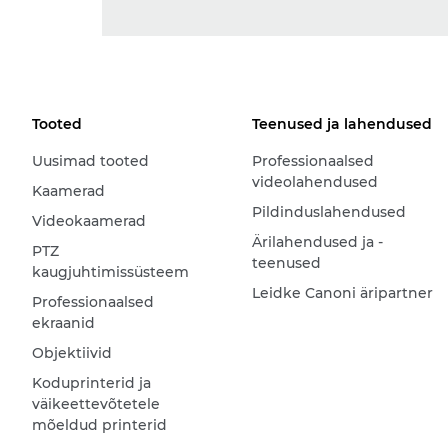
Tooted
Teenused ja lahendused
Uusimad tooted
Professionaalsed
videolahendused
Kaamerad
Pildinduslahendused
Videokaamerad
Ärilahendused ja -
PTZ
teenused
kaugjuhtimissüsteem
Leidke Canoni äripartner
Professionaalsed
ekraanid
Objektiivid
Koduprinterid ja
väikeettevõtetele
mõeldud printerid