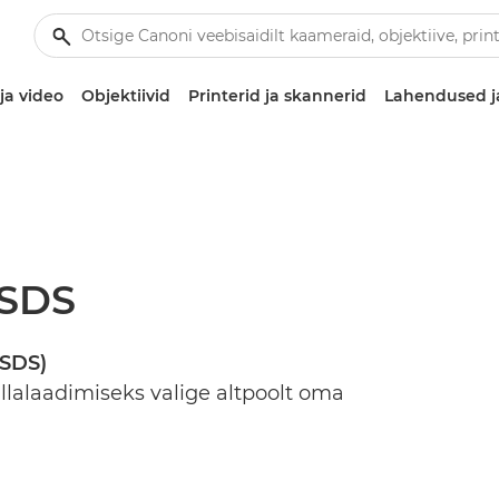
ja video
Objektiivid
Printerid ja skannerid
Lahendused j
MSDS
MSDS)
llalaadimiseks valige altpoolt oma