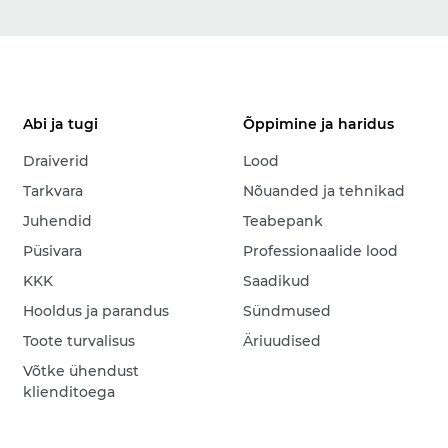
Abi ja tugi
Õppimine ja haridus
Draiverid
Lood
Tarkvara
Nõuanded ja tehnikad
Juhendid
Teabepank
Püsivara
Professionaalide lood
KKK
Saadikud
Hooldus ja parandus
Sündmused
Toote turvalisus
Äriuudised
Võtke ühendust
klienditoega