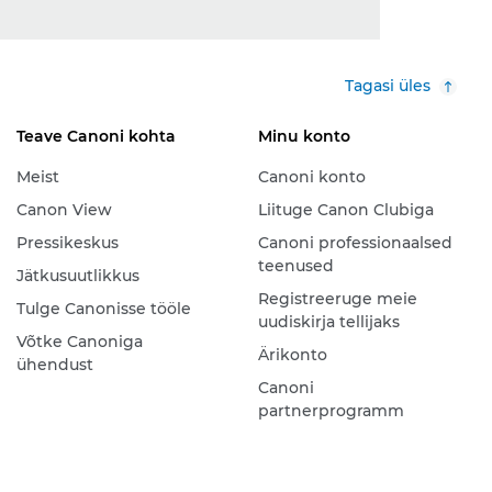
Tagasi üles
Teave Canoni kohta
Minu konto
Meist
Canoni konto
Canon View
Liituge Canon Clubiga
Pressikeskus
Canoni professionaalsed
teenused
Jätkusuutlikkus
Registreeruge meie
Tulge Canonisse tööle
uudiskirja tellijaks
Võtke Canoniga
Ärikonto
ühendust
Canoni
partnerprogramm