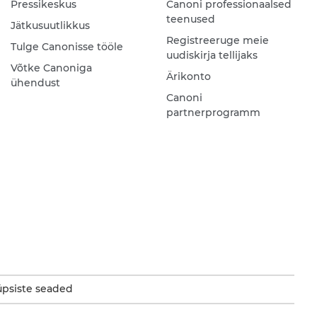
Pressikeskus
Canoni professionaalsed
teenused
Jätkusuutlikkus
Registreeruge meie
Tulge Canonisse tööle
uudiskirja tellijaks
Võtke Canoniga
Ärikonto
ühendust
Canoni
partnerprogramm
psiste seaded