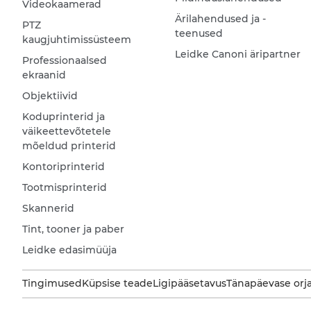
Videokaamerad
Ärilahendused ja -
PTZ
teenused
kaugjuhtimissüsteem
Leidke Canoni äripartner
Professionaalsed
ekraanid
Objektiivid
Koduprinterid ja
väikeettevõtetele
mõeldud printerid
Kontoriprinterid
Tootmisprinterid
Skannerid
Tint, tooner ja paber
Leidke edasimüüja
Tingimused
Küpsise teade
Ligipääsetavus
Tänapäevase orj