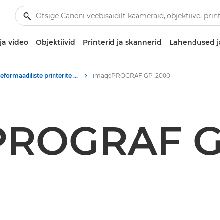
ja video
Objektiivid
Printerid ja skannerid
Lahendused j
Suureformaadiliste printerite tootematerjalid – Canoni pressikeskus
imagePROGRAF GP-2000
PROGRAF G