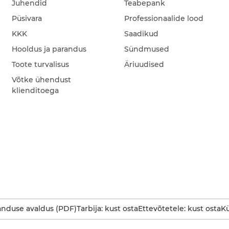
Juhendid
Teabepank
Püsivara
Professionaalide lood
KKK
Saadikud
Hooldus ja parandus
Sündmused
Toote turvalisus
Äriuudised
Võtke ühendust
klienditoega
anduse avaldus (PDF)
Tarbija: kust osta
Ettevõtetele: kust osta
Kü