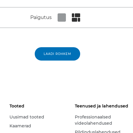
Paigutus
Set tiled view
Set masonry view
LAADI ROHKEM
Tooted
Teenused ja lahendused
Uusimad tooted
Professionaalsed
videolahendused
Kaamerad
Pildinduslahendused