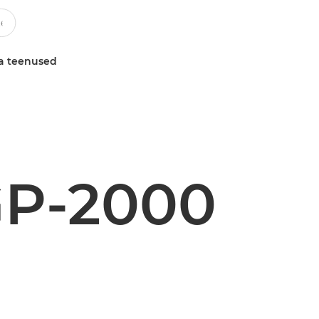
a teenused
P-2000