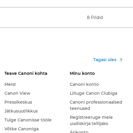
8 Pildid
Tagasi üles
Teave Canoni kohta
Minu konto
Meist
Canoni konto
Canon View
Liituge Canon Clubiga
Pressikeskus
Canoni professionaalsed
teenused
Jätkusuutlikkus
Registreeruge meie
Tulge Canonisse tööle
uudiskirja tellijaks
Võtke Canoniga
Ärikonto