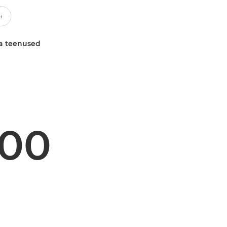
a teenused
500