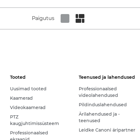
Paigutus
Set tiled view
Set masonry view
Tooted
Teenused ja lahendused
Uusimad tooted
Professionaalsed
videolahendused
Kaamerad
Pildinduslahendused
Videokaamerad
Ärilahendused ja -
PTZ
teenused
kaugjuhtimissüsteem
Leidke Canoni äripartner
Professionaalsed
ekraanid