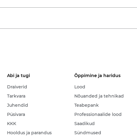
Abi ja tugi
Õppimine ja haridus
Draiverid
Lood
Tarkvara
Nõuanded ja tehnikad
Juhendid
Teabepank
Püsivara
Professionaalide lood
KKK
Saadikud
Hooldus ja parandus
Sündmused