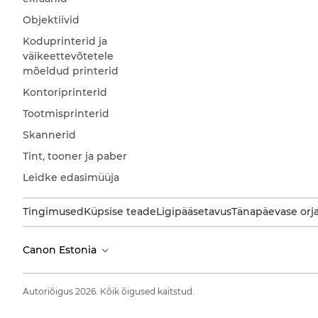
Objektiivid
Koduprinterid ja
väikeettevõtetele
mõeldud printerid
Kontoriprinterid
Tootmisprinterid
Skannerid
Tint, tooner ja paber
Leidke edasimüüja
Tingimused
Küpsise teade
Ligipääsetavus
Tänapäevase orj
Canon Estonia
Autoriõigus 2026. Kõik õigused kaitstud.