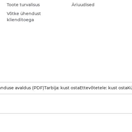
Toote turvalisus
Äriuudised
Võtke ühendust
klienditoega
anduse avaldus (PDF)
Tarbija: kust osta
Ettevõtetele: kust osta
Kü