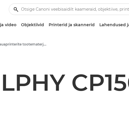
ja video
Objektiivid
Printerid ja skannerid
Lahendused j
Töölauaprinterite tootematerjalid – Canoni pressikeskus
LPHY CP1