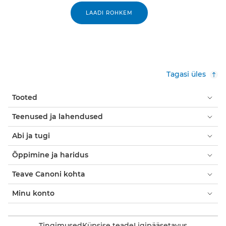
LAADI ROHKEM
Tagasi üles
Tooted
Teenused ja lahendused
Abi ja tugi
Õppimine ja haridus
Teave Canoni kohta
Minu konto
Tingimused
Küpsise teade
Ligipääsetavus