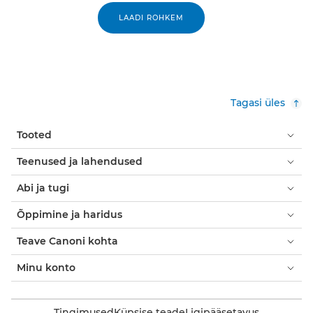
LAADI ROHKEM
Tagasi üles
Tooted
Teenused ja lahendused
Abi ja tugi
Õppimine ja haridus
Teave Canoni kohta
Minu konto
Tingimused
Küpsise teade
Ligipääsetavus