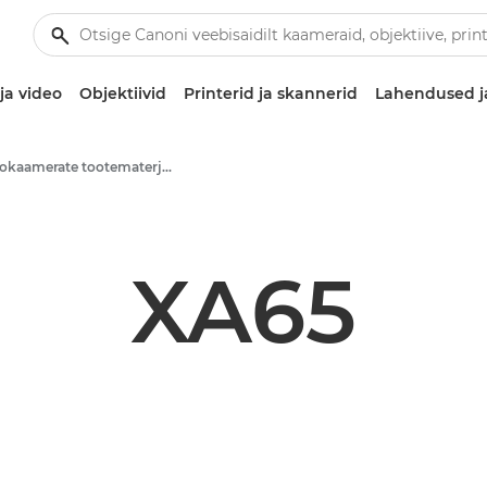
ja video
Objektiivid
Printerid ja skannerid
Lahendused j
Videokaamerate tootematerjalid – Canoni pressikeskus
XA65