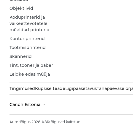
Objektiivid
Koduprinterid ja
väikeettevõtetele
mõeldud printerid
Kontoriprinterid
Tootmisprinterid
Skannerid
Tint, tooner ja paber
Leidke edasimüüja
Tingimused
Küpsise teade
Ligipääsetavus
Tänapäevase orj
Canon Estonia
Autoriõigus 2026. Kõik õigused kaitstud.