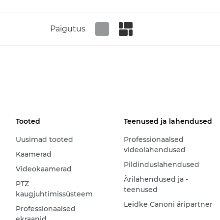
Paigutus
Set tiled view
Set masonry view
Tooted
Teenused ja lahendused
Uusimad tooted
Professionaalsed
videolahendused
Kaamerad
Pildinduslahendused
Videokaamerad
Ärilahendused ja -
PTZ
teenused
kaugjuhtimissüsteem
Leidke Canoni äripartner
Professionaalsed
ekraanid