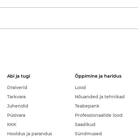
Abi ja tugi
Õppimine ja haridus
Draiverid
Lood
Tarkvara
Nõuanded ja tehnikad
Juhendid
Teabepank
Püsivara
Professionaalide lood
KKK
Saadikud
Hooldus ja parandus
Sündmused