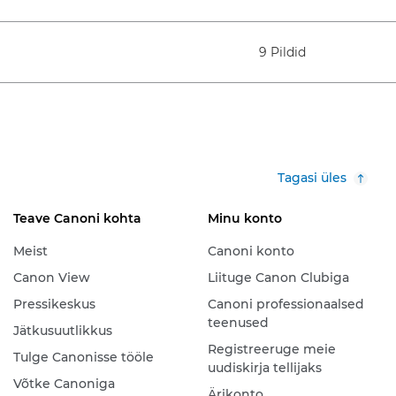
9 Pildid
Tagasi üles
Teave Canoni kohta
Minu konto
Meist
Canoni konto
Canon View
Liituge Canon Clubiga
Pressikeskus
Canoni professionaalsed
teenused
Jätkusuutlikkus
Registreeruge meie
Tulge Canonisse tööle
uudiskirja tellijaks
Võtke Canoniga
Ärikonto