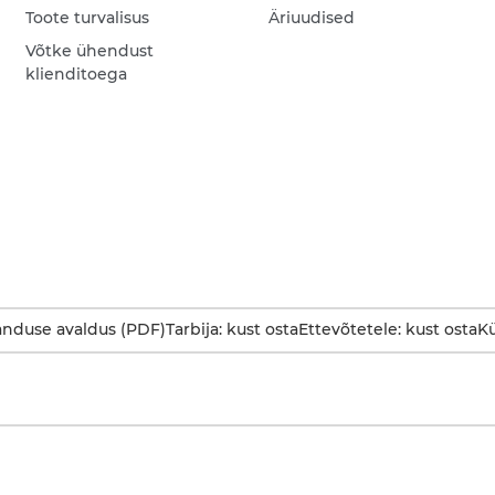
Toote turvalisus
Äriuudised
Võtke ühendust
klienditoega
anduse avaldus (PDF)
Tarbija: kust osta
Ettevõtetele: kust osta
Kü