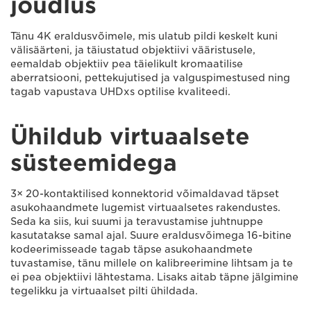
jõudlus
Tänu 4K eraldusvõimele, mis ulatub pildi keskelt kuni
välisäärteni, ja täiustatud objektiivi vääristusele,
eemaldab objektiiv pea täielikult kromaatilise
aberratsiooni, pettekujutised ja valguspimestused ning
tagab vapustava UHDxs optilise kvaliteedi.
Ühildub virtuaalsete
süsteemidega
3× 20-kontaktilised konnektorid võimaldavad täpset
asukohaandmete lugemist virtuaalsetes rakendustes.
Seda ka siis, kui suumi ja teravustamise juhtnuppe
kasutatakse samal ajal. Suure eraldusvõimega 16-bitine
kodeerimisseade tagab täpse asukohaandmete
tuvastamise, tänu millele on kalibreerimine lihtsam ja te
ei pea objektiivi lähtestama. Lisaks aitab täpne jälgimine
tegelikku ja virtuaalset pilti ühildada.