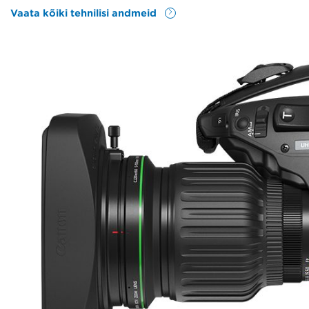
Vaata kõiki tehnilisi andmeid