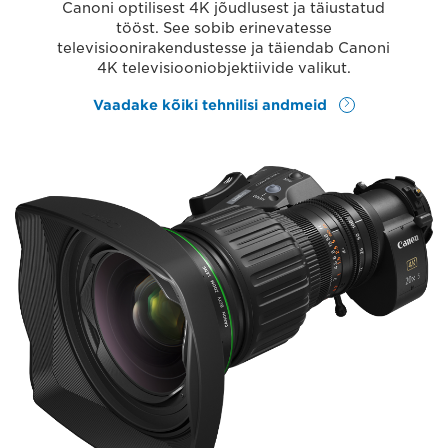
Canoni optilisest 4K jõudlusest ja täiustatud
tööst. See sobib erinevatesse
televisioonirakendustesse ja täiendab Canoni
4K televisiooniobjektiivide valikut.
Vaadake kõiki tehnilisi andmeid