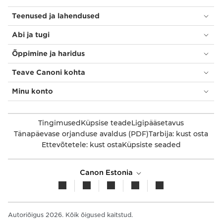
Teenused ja lahendused
Abi ja tugi
Õppimine ja haridus
Teave Canoni kohta
Minu konto
Tingimused
Küpsise teade
Ligipääsetavus
Tänapäevase orjanduse avaldus (PDF)
Tarbija: kust osta
Ettevõtetele: kust osta
Küpsiste seaded
Canon Estonia
Autoriõigus 2026. Kõik õigused kaitstud.