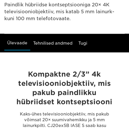
Paindlik hübriidse kontseptsiooniga 20× 4K
televisiooniobjektiiv, mis katab 5 mm lainurk-
kuni 100 mm telefotovaate.
Ülevaade
Tehnilised andmed
Tugi
Kompaktne 2/3” 4k
televisiooniobjektiiv, mis
pakub paindlikku
hübriidset kontseptsiooni
Kaks-ühes televisiooniobjektiiv, mis pakub
võimsat 20× suumivahemikku ja 5 mm
lainurkpilti. CJ20ex5B IASE S saab kasu