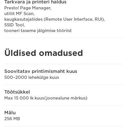
Tarkvara ja printeri haldus
Presto! Page Manager,
utiliit MF Scan,
kaugkasutajaliides (Remote User Interface, RUI),
SSID Tool,
tooneri taseme jälgimise tööriist
Üldised omadused
Soovitatav printimismaht kuus
500–2000 lehekülge kuus
Töötsükkel
Max 15 000 lk kuus{joonealune märkus}
Mälu
256 MB