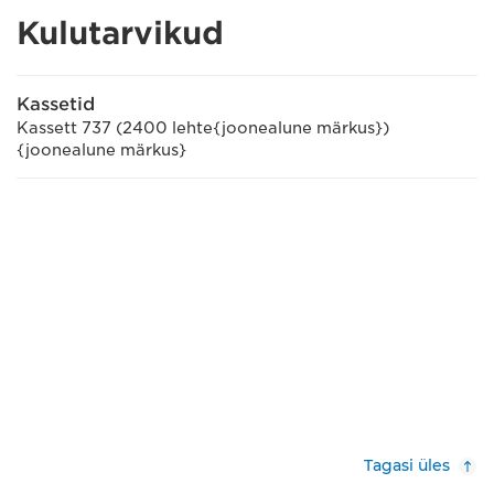
Kulutarvikud
Kassetid
Kassett 737 (2400 lehte{joonealune märkus})
{joonealune märkus}
Tagasi üles