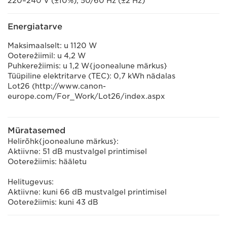
220–240 V (±10%), 50/60 Hz (±2 Hz)
Energiatarve
Maksimaalselt: u 1120 W
Ooterežiimil: u 4,2 W
Puhkerežiimis: u 1,2 W{joonealune märkus}
Tüüpiline elektritarve (TEC): 0,7 kWh nädalas
Lot26 (http://www.canon-
europe.com/For_Work/Lot26/index.aspx
Müratasemed
Helirõhk{joonealune märkus}:
Aktiivne: 51 dB mustvalgel printimisel
Ooterežiimis: hääletu
Helitugevus:
Aktiivne: kuni 66 dB mustvalgel printimisel
Ooterežiimis: kuni 43 dB