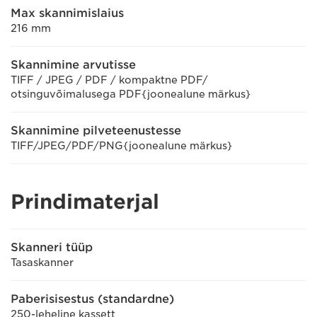
Max skannimislaius
216 mm
Skannimine arvutisse
TIFF / JPEG / PDF / kompaktne PDF/
otsinguvõimalusega PDF{joonealune märkus}
Skannimine pilveteenustesse
TIFF/JPEG/PDF/PNG{joonealune märkus}
Prindimaterjal
Skanneri tüüp
Tasaskanner
Paberisisestus (standardne)
250-leheline kassett