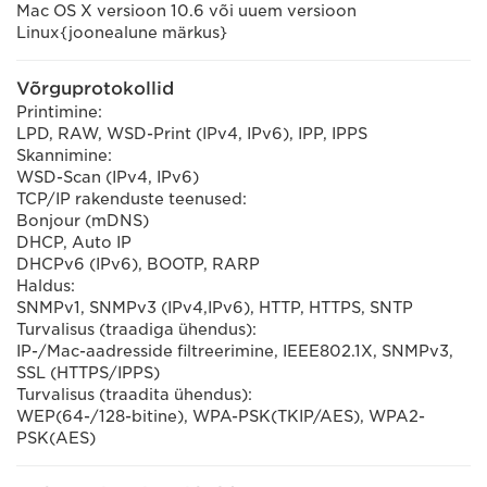
Mac OS X versioon 10.6 või uuem versioon
Linux{joonealune märkus}
Võrguprotokollid
Printimine:
LPD, RAW, WSD-Print (IPv4, IPv6), IPP, IPPS
Skannimine:
WSD-Scan (IPv4, IPv6)
TCP/IP rakenduste teenused:
Bonjour (mDNS)
DHCP, Auto IP
DHCPv6 (IPv6), BOOTP, RARP
Haldus:
SNMPv1, SNMPv3 (IPv4,IPv6), HTTP, HTTPS, SNTP
Turvalisus (traadiga ühendus):
IP-/Mac-aadresside filtreerimine, IEEE802.1X, SNMPv3,
SSL (HTTPS/IPPS)
Turvalisus (traadita ühendus):
WEP(64-/128-bitine), WPA-PSK(TKIP/AES), WPA2-
PSK(AES)