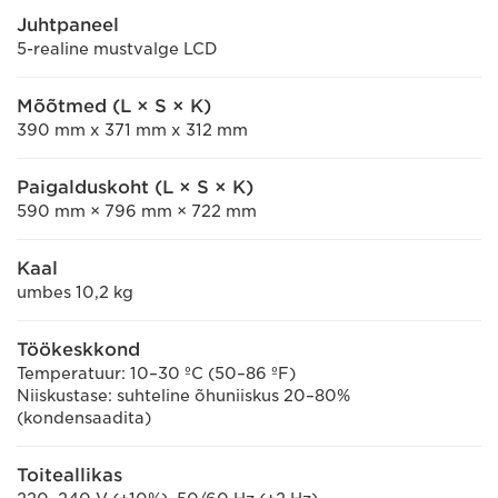
Juhtpaneel
5-realine mustvalge LCD
Mõõtmed (L × S × K)
390 mm x 371 mm x 312 mm
Paigalduskoht (L × S × K)
590 mm × 796 mm × 722 mm
Kaal
umbes 10,2 kg
Töökeskkond
Temperatuur: 10–30 ºC (50–86 ºF)
Niiskustase: suhteline õhuniiskus 20–80%
(kondensaadita)
Toiteallikas