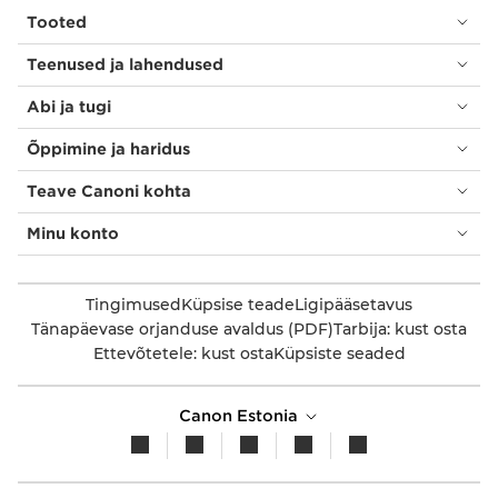
Tooted
Teenused ja lahendused
Abi ja tugi
Õppimine ja haridus
Teave Canoni kohta
Minu konto
Tingimused
Küpsise teade
Ligipääsetavus
Tänapäevase orjanduse avaldus (PDF)
Tarbija: kust osta
Ettevõtetele: kust osta
Küpsiste seaded
Canon Estonia