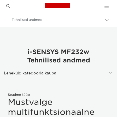
Canon Logo, back to h
Tehnilised andmed
Lülit
leiva
Canon
(bre
sisse
Canon i-SENSYS MF232w
i-SENSYS MF232w
Tehnilised andmed
Lehekülg kategooria kaupa
Seadme tüüp
Mustvalge
multifunktsionaalne