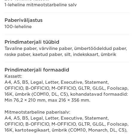
1-leheline mitmeotstarbeline salv
Paberiväljastus
100-leheline
Prindimaterjali tüübid
Tavaline paber, värviline paber, ümbertöödeldud paber,
raske paber, kaetud paber, silt, indekskaart, ümbrik
Prindimaterjali formaadid
Kassett:
A4, A5, B5, Legal, Letter, Executive, Statement,
OFFICIO, B-OFFICIO, M-OFFICIO, GLTR, GLGL, Foolscap,
16K, ümbrik (COM10, DL, C5), kohandatavad formaadid:
Min 76,2 × 210 mm, max 216 × 356 mm.
Mitmeotstarbeline paberisalv:
A4, A5, B5, Legal, Letter, Executive, Statement,
OFFICIO, B-OFFICIO, M-OFFICIO, GLTR, GLGL, Foolscap,
16K, kartoteegikaart, ümbrik (COM10, Monarch, DL, C5),