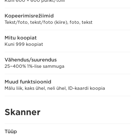
Kuni 600 × 600 punkt/tolli
Kopeerimisrežiimid
Tekst/foto, tekst/foto (kiire), foto, tekst
Mitu koopiat
Kuni 999 koopiat
Vähendus/suurendus
25−400% 1%-lise sammuga
Muud funktsioonid
Mälu liik, kaks ühel, neli ühel, ID-kaardi koopia
Skanner
Tüüp