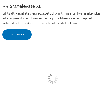
PRISMAelevate XL
Lihtsalt kasutatav esiletõstetud printimise tarkvararakendus
aitab graafilistel disaineritel ja prinditeenuse osutajatel
valmistada tippkvaliteetseid esiletõstetud printe.
LISATEAVE