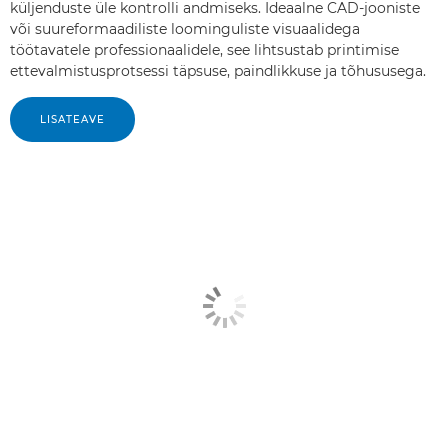
küljenduste üle kontrolli andmiseks. Ideaalne CAD-jooniste
või suureformaadiliste loominguliste visuaalidega
töötavatele professionaalidele, see lihtsustab printimise
ettevalmistusprotsessi täpsuse, paindlikkuse ja tõhususega.
LISATEAVE