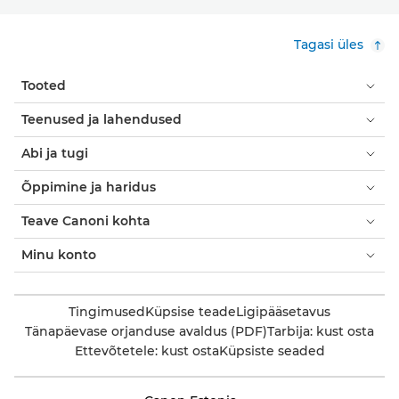
Tagasi üles
Tooted
Teenused ja lahendused
Abi ja tugi
Õppimine ja haridus
Teave Canoni kohta
Minu konto
Tingimused
Küpsise teade
Ligipääsetavus
Tänapäevase orjanduse avaldus (PDF)
Tarbija: kust osta
Ettevõtetele: kust osta
Küpsiste seaded