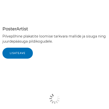
PosterArtist
Pilvepõhine plakatite loomise tarkvara mallide ja sisuga ning
juurdepääsuga pildikogudele.
LISATEAVE