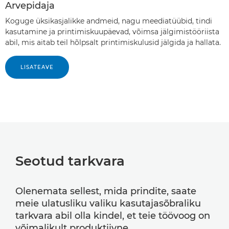
Arvepidaja
Koguge üksikasjalikke andmeid, nagu meediatüübid, tindi
kasutamine ja printimiskuupäevad, võimsa jälgimistööriista
abil, mis aitab teil hõlpsalt printimiskulusid jälgida ja hallata.
LISATEAVE
Seotud tarkvara
Olenemata sellest, mida prindite, saate
meie ulatusliku valiku kasutajasõbraliku
tarkvara abil olla kindel, et teie töövoog on
võimalikult produktiivne.