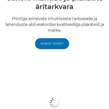
äritarkvara
Printige erinevate intuitiivsete tarkvarade ja
lahenduste abil erakordse kvaliteediga plakateid ja
märke.
KÜSIGE TEAVET