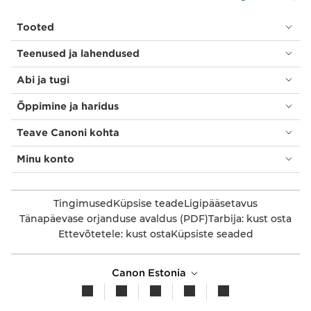
Tooted
Teenused ja lahendused
Abi ja tugi
Õppimine ja haridus
Teave Canoni kohta
Minu konto
Tingimused
Küpsise teade
Ligipääsetavus
Tänapäevase orjanduse avaldus (PDF)
Tarbija: kust osta
Ettevõtetele: kust osta
Küpsiste seaded
Canon Estonia