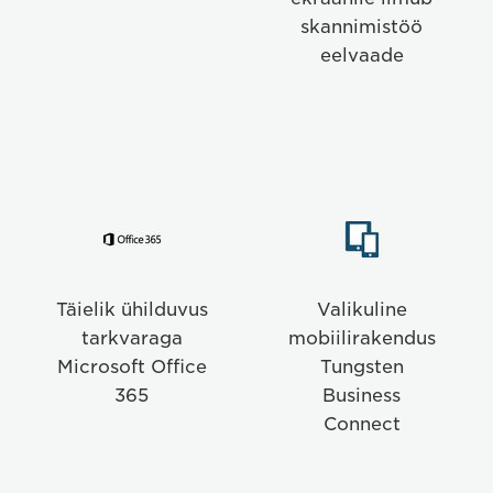
365
skannimistöö
eelvaade
Full
Optional
integration
Nuance
with
Business
Microsoft
Connect
Täielik ühilduvus
Valikuline
Office
mobile
tarkvaraga
mobiilirakendus
365
app
Microsoft Office
Tungsten
365
Business
Connect