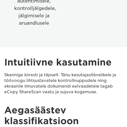
autentimisele,
and
kontrolljälgedele,
reporting
jälgimisele ja
aruandlusele
Intuitiivne kasutamine
Skannige kiiresti ja täpselt. Tänu kasutajasõbralikele ja
töövoogu lihtsustavatele kontrollnuppudele ning
ekraanile ilmuvatele dokumendi eelvaadetele tagab
eCopy ShareScan veatu ja sujuva kogemuse.
Aegasäästev
klassifikatsioon