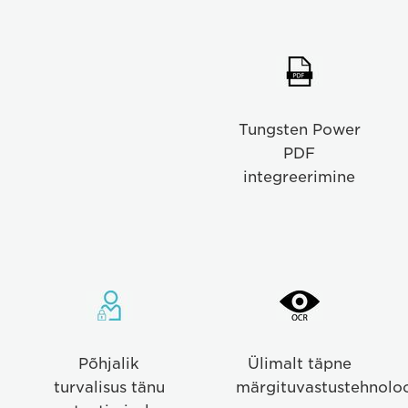
eCopy
PDF
Pro
integration
Tungsten Power
PDF
integreerimine
Comprehensive
Superior
security
OCR
with
accuracy
authentication,
Põhjalik
Ülimalt täpne
audit
turvalisus tänu
märgituvastustehnolo
trails,
tracking