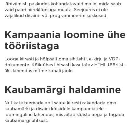
läbiviimist, pakkudes kohandatavaid malle, mida saab
vaid paari hiireklõpsuga muuta. Seejuures ei ole
vajalikud disaini- või programmeerimisoskused.
Kampaania loomine ühe
tööriistaga
Looge kiiresti ja hõlpsalt oma sihtlehti, e-kirju ja VDP-
dokumente. Kõik-ühes lihtsasti kasutatav HTML tööriist –
üks lahendus mitme kanali jaoks.
Kaubamärgi haldamine
Nutikate teemade abil saate kiiresti rakendada oma
kaubamärki ja disaini kõikidele kampaaniatele –
loominguline lahendus, mis aitab säästa aega ja tagada
kaubamärgi ühtsust.