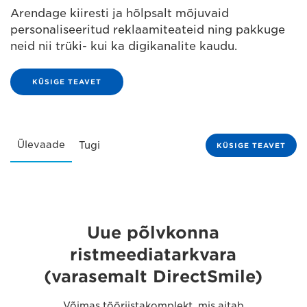
Arendage kiiresti ja hõlpsalt mõjuvaid
personaliseeritud reklaamiteateid ning pakkuge
neid nii trüki- kui ka digikanalite kaudu.
KÜSIGE TEAVET
Ülevaade
Tugi
KÜSIGE TEAVET
Uue põlvkonna
ristmeediatarkvara
(varasemalt DirectSmile)
Võimas tööriistakomplekt, mis aitab