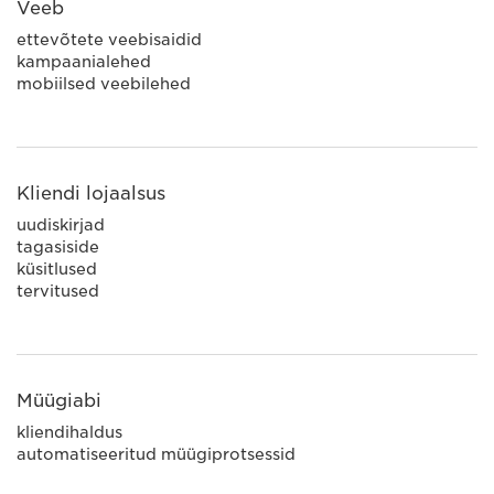
Veeb
ettevõtete veebisaidid
kampaanialehed
mobiilsed veebilehed
Kliendi lojaalsus
uudiskirjad
tagasiside
küsitlused
tervitused
Müügiabi
kliendihaldus
automatiseeritud müügiprotsessid