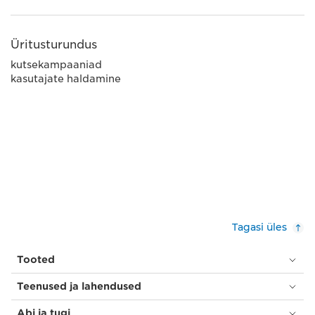
Üritusturundus
kutsekampaaniad
kasutajate haldamine
Tagasi üles
Tooted
Teenused ja lahendused
Abi ja tugi