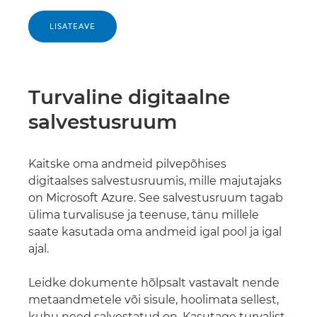
LISATEAVE
Turvaline digitaalne
salvestusruum
Kaitske oma andmeid pilvepõhises
digitaalses salvestusruumis, mille majutajaks
on Microsoft Azure. See salvestusruum tagab
ülima turvalisuse ja teenuse, tänu millele
saate kasutada oma andmeid igal pool ja igal
ajal.
Leidke dokumente hõlpsalt vastavalt nende
metaandmetele või sisule, hoolimata sellest,
kuhu need salvestatud on. Kasutage turvalist