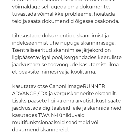
võimaldage sel lugeda oma dokumente,
tuvastada võimalikke probleeme, hoiatada
teid ja saata dokumendid õigesse osakonda.
Lihtsustage dokumentide skannimist ja
indekseerimist ühe nupuga skannimisega.
Tsentraliseeritud skannimise järjekord on
ligipääsetav igal pool, kergendades keeruliste
jäädvustamise töövoogude kasutamist, ilma
et peaksite inimesi välja koolitama.
Kasutatav otse Canoni imageRUNNER
ADVANCE / DX ja võrguskannerite ekraanilt.
Lisaks pääsete ligi ka oma arvutist, kust saate
jäädvustada digitaalseid faile ja skannida neid,
kasutades TWAIN-i ühilduvaid
multifunktsionaalseid seadmeid või
dokumendiskannereid.