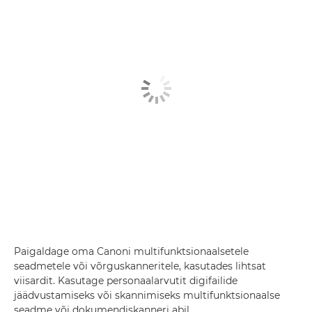
Paigaldage oma Canoni multifunktsionaalsetele
seadmetele või võrguskanneritele, kasutades lihtsat
viisardit. Kasutage personaalarvutit digifailide
jäädvustamiseks või skannimiseks multifunktsionaalse
seadme või dokumendiskanneri abil.