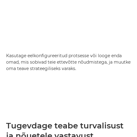
Kasutage eelkonfigureeritud protsesse või looge enda
omad, mis sobivad teie ettevõtte nõudmistega, ja muutke
oma teave strateegiliseks varaks.
Tugevdage teabe turvalisust
ja nõuetele vastavust