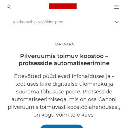
Canon Logo, back to ho
Kuidas saab pilvepõhine protsesside automatiseerimine teie ettevõtet aidata?
Lülit
Canon
Lahendused ja teenused
TARKVARA
Äritooted
Pilveruumis toimuv koostöö –
protsesside automatiseerimine
Äritarkvara
Ettevõtted püüdlevad infohalduses ja -
töötluses kiire digitaalse ülemineku ja
suurema tõhususe poole. Protsesside
automatiseerimisega, mis on osa Canoni
pilveruumis toimuvast koostöölahendusest,
on kogu võim teie käes.