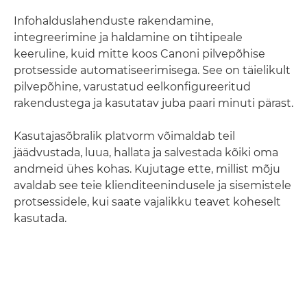
Infohalduslahenduste rakendamine,
integreerimine ja haldamine on tihtipeale
keeruline, kuid mitte koos Canoni pilvepõhise
protsesside automatiseerimisega. See on täielikult
pilvepõhine, varustatud eelkonfigureeritud
rakendustega ja kasutatav juba paari minuti pärast.
Kasutajasõbralik platvorm võimaldab teil
jäädvustada, luua, hallata ja salvestada kõiki oma
andmeid ühes kohas. Kujutage ette, millist mõju
avaldab see teie klienditeenindusele ja sisemistele
protsessidele, kui saate vajalikku teavet koheselt
kasutada.