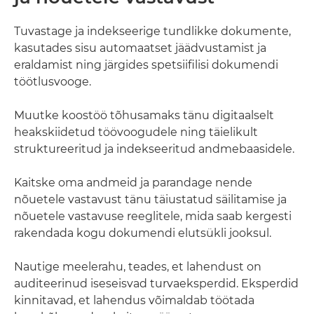
Tuvastage ja indekseerige tundlikke dokumente,
kasutades sisu automaatset jäädvustamist ja
eraldamist ning järgides spetsiifilisi dokumendi
töötlusvooge.
Muutke koostöö tõhusamaks tänu digitaalselt
heakskiidetud töövoogudele ning täielikult
struktureeritud ja indekseeritud andmebaasidele.
Kaitske oma andmeid ja parandage nende
nõuetele vastavust tänu täiustatud säilitamise ja
nõuetele vastavuse reeglitele, mida saab kergesti
rakendada kogu dokumendi elutsükli jooksul.
Nautige meelerahu, teades, et lahendust on
auditeerinud iseseisvad turvaeksperdid. Eksperdid
kinnitavad, et lahendus võimaldab töötada