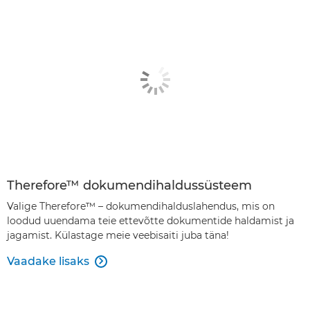
Therefore™ dokumendihaldussüsteem
Valige Therefore™ – dokumendihalduslahendus, mis on
loodud uuendama teie ettevõtte dokumentide haldamist ja
jagamist. Külastage meie veebisaiti juba täna!
Vaadake lisaks
