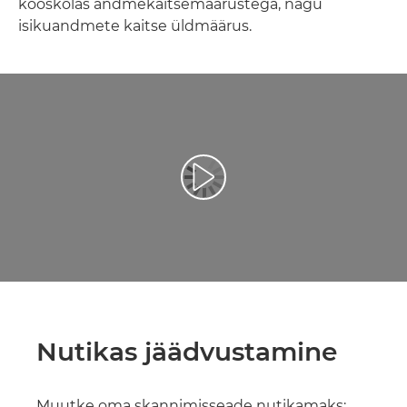
kooskõlas andmekaitsemäärustega, nagu
isikuandmete kaitse üldmäärus.
Esita video
Nutikas jäädvustamine
Muutke oma skannimisseade nutikamaks: