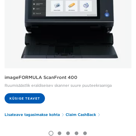
imageFORMULA ScanFront 400
Ruumisäästlik eraldiseisev skanner suure puuteekraaniga
KÜSIGE TEAVET
Lisateave tagasimakse kohta
Claim CashBack