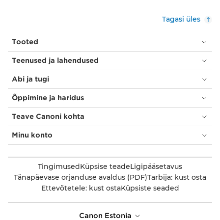
Tagasi üles
Tooted
Teenused ja lahendused
Abi ja tugi
Õppimine ja haridus
Teave Canoni kohta
Minu konto
Tingimused
Küpsise teade
Ligipääsetavus
Tänapäevase orjanduse avaldus (PDF)
Tarbija: kust osta
Ettevõtetele: kust osta
Küpsiste seaded
Canon Estonia