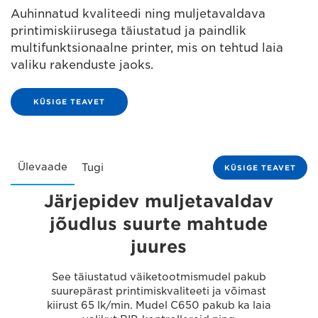
Auhinnatud kvaliteedi ning muljetavaldava
printimiskiirusega täiustatud ja paindlik
multifunktsionaalne printer, mis on tehtud laia
valiku rakenduste jaoks.
KÜSIGE TEAVET
Ülevaade
Tugi
KÜSIGE TEAVET
Järjepidev muljetavaldav
jõudlus suurte mahtude
juures
See täiustatud väiketootmismudel pakub
suurepärast printimiskvaliteeti ja võimast
kiirust 65 lk/min. Mudel C650 pakub ka laia