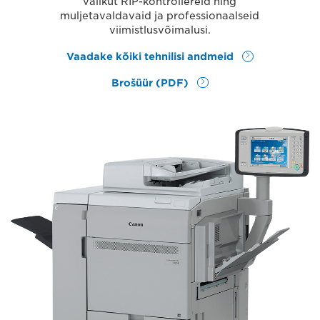
valikut RIP-kontrollereid ning
muljetavaldavaid ja professionaalseid
viimistlusvõimalusi.
Vaadake kõiki tehnilisi andmeid
Brošüür (PDF)