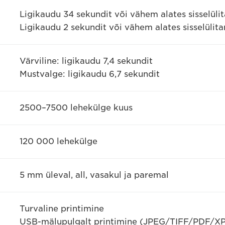
Ligikaudu 34 sekundit või vähem alates sisselüli
Ligikaudu 2 sekundit või vähem alates sisselülita
Värviline: ligikaudu 7,4 sekundit
Mustvalge: ligikaudu 6,7 sekundit
2500–7500 lehekülge kuus
120 000 lehekülge
5 mm üleval, all, vasakul ja paremal
Turvaline printimine
USB-mälupulgalt printimine (JPEG/TIFF/PDF/X