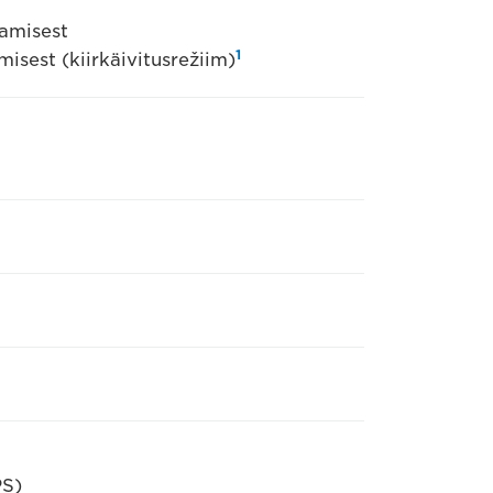
tamisest
1
misest (kiirkäivitusrežiim)
PS)