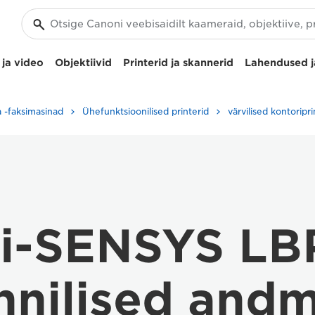
ja video
Objektiivid
Printerid ja skannerid
Lahendused j
ja -faksimasinad
Ühefunktsioonilised printerid
värvilised kontoripri
 i-SENSYS LB
hnilised and