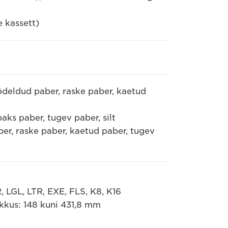
e kassett)
ödeldud paber, raske paber, kaetud
aks paber, tugev paber, silt
r, raske paber, kaetud paber, tugev
, LGL, LTR, EXE, FLS, K8, K16
kkus: 148 kuni 431,8 mm