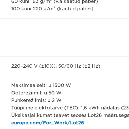
60 kuni 163 g/m² (v.a kaetud paber)
100 kuni 220 g/m² (kaetud paber)
220–240 V (±10%), 50/60 Hz (±2 Hz)
Maksimaalselt: u 1500 W
Ooterežiimil: u 50 W
Puhkerežiimis: u 2 W
Tüüpiline elektritarve (TEC): 1,6 kWh nädalas (2
Üksikasjalikumat teavet seoses Lot26 määrusega
europe.com/For_Work/Lot26