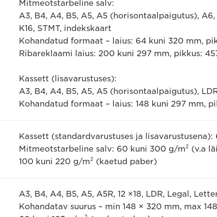
Mitmeotstarbeline salv:
A3, B4, A4, B5, A5, A5 (horisontaalpaigutus), A6, 
K16, STMT, indekskaart
Kohandatud formaat – laius: 64 kuni 320 mm, pi
Ribareklaami laius: 200 kuni 297 mm, pikkus: 4
Kassett (lisavarustuses):
A3, B4, A4, B5, A5, A5 (horisontaalpaigutus), LDR
Kohandatud formaat – laius: 148 kuni 297 mm, pi
Kassett (standardvarustuses ja lisavarustusena):
Mitmeotstarbeline salv: 60 kuni 300 g/m² (v.a lä
100 kuni 220 g/m² (kaetud paber)
A3, B4, A4, B5, A5, A5R, 12 ×18, LDR, Legal, Lette
Kohandatav suurus – min 148 × 320 mm, max 14