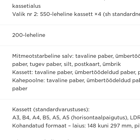
kassetialus
Valik nr 2: 550-leheline kassett ×4 (sh standardn
200-leheline
Mitmeotstarbeline salv: tavaline paber, ümbertö
paber, tugev paber, silt, postkaart, ümbrik
Kassett: tavaline paber, ümbertöödeldud paber, p
Kahepoolne: tavaline paber, ümbertöödeldud pabe
paber
Kassett (standardvarustuses):
A3, B4, A4, B5, A5, A5 (horisontaalpaigutus), LDR
Kohandatud formaat – laius: 148 kuni 297 mm, pi