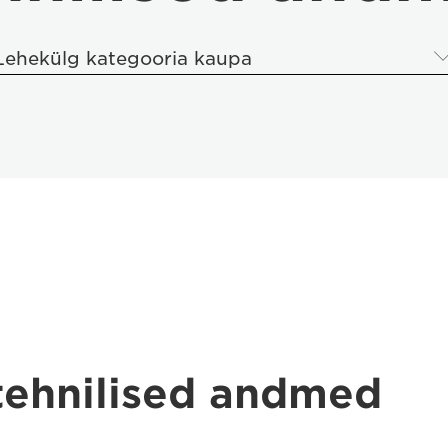
Lehekülg kategooria kaupa
 tehnilised andmed