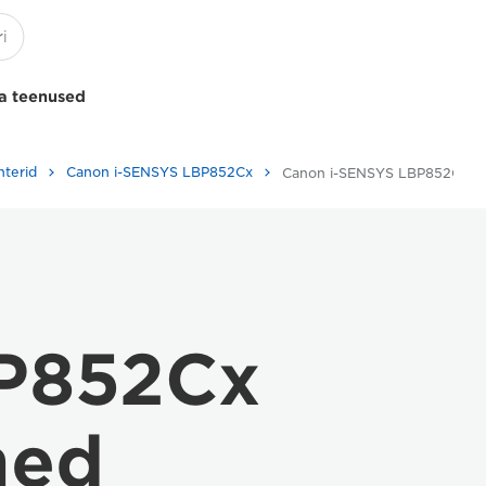
a teenused
nterid
Canon i-SENSYS LBP852Cx
Canon i-SENSYS LBP852Cx – tehnilised andmed
P852Cx
med