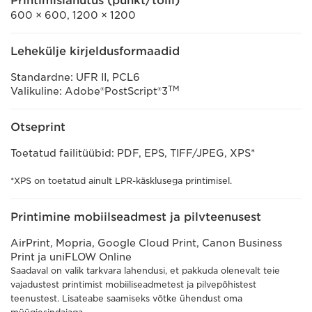
Printimislahutus (punkt/tolli)
600 × 600, 1200 × 1200
Lehekülje kirjeldusformaadid
Standardne: UFR II, PCL6
TM
Valikuline: Adobe®PostScript®3
Otseprint
Toetatud failitüübid: PDF, EPS, TIFF/JPEG, XPS*
*XPS on toetatud ainult LPR-käsklusega printimisel.
Printimine mobiilseadmest ja pilvteenusest
AirPrint, Mopria, Google Cloud Print, Canon Business
Print ja uniFLOW Online
Saadaval on valik tarkvara lahendusi, et pakkuda olenevalt teie
vajadustest printimist mobiiliseadmetest ja pilvepõhistest
teenustest. Lisateabe saamiseks võtke ühendust oma