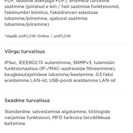
PDF, seadme allkirjaga PDF), andmete turvaline
saatmine (piiratud e-kiri / faili saatmise funktsioonid,
faksinumbri kinnitus, faksidraiveri edastuse
lubamine/piiramine, ajaloost saatmise
lubamine/piiramine)
*Vajalik uniFLOW Online / uniFLOW
Võrgu turvalisus
IPSec, IEEE802.1X autentimine, SNMPv3, tulemüüri
funktsionaalsus (IP-/MAC-aadresside filtreerimine),
kaugkasutajaliidese lubamine/keelamine, G3 faksi
eraldamine LAN-ist, USB-pordi eraldamine LAN-ist
Seadme turvalisus
Standardne: salvestamise algatamine, töölogide
varjamise funktsioon, MFD tarkvara terviklikkuse
kaitsmine