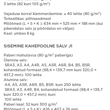
3 lehte (82 kuni 105 g/m²)
Vajaduse korral klammerdamine: u 40 lehte (80 g/m²)
Toiteallikas: põhiseadmest
Mõõtmed (L × S × K ): 634 mm × 525 mm × 188 mm (kui
pikendatav salv ja pöördalus on väljas)
Kaal: umbes 8 kg
SISEMINE KAHEPOOLNE SALV J1
Paberi mahutavus (80 g/m² paberiga)
Ülemine salv:
SRA3, A3, A4, A4R, A5, A5R, A6R, B4, B5, B5R,
kohandatud formaat (98,4 × 139,7 mm kuni 320,0 ×
457,2 mm): 100 lehte
Alumine salv:
A4, A5, A5R, A6R, B5, B5R: kuni 250 lehte
SRA3, A3, A4R, B4, kohandatud formaat (98,4 × 139,7
kuni 320,0 × 457,2 mm): kuni
100 lehte
Paberi kaal: 52 kuni 300 g/m²
Mõõtmed (L × S × K): 426 × 407 × 76 mm