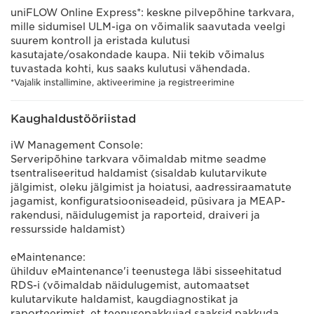
uniFLOW Online Express*: keskne pilvepõhine tarkvara,
mille sidumisel ULM-iga on võimalik saavutada veelgi
suurem kontroll ja eristada kulutusi
kasutajate/osakondade kaupa. Nii tekib võimalus
tuvastada kohti, kus saaks kulutusi vähendada.
*Vajalik installimine, aktiveerimine ja registreerimine
Kaughaldustööriistad
iW Management Console:
Serveripõhine tarkvara võimaldab mitme seadme
tsentraliseeritud haldamist (sisaldab kulutarvikute
jälgimist, oleku jälgimist ja hoiatusi, aadressiraamatute
jagamist, konfiguratsiooniseadeid, püsivara ja MEAP-
rakendusi, näidulugemist ja raporteid, draiveri ja
ressursside haldamist)
eMaintenance:
ühilduv eMaintenance'i teenustega läbi sisseehitatud
RDS-i (võimaldab näidulugemist, automaatset
kulutarvikute haldamist, kaugdiagnostikat ja
raporteerimist, et teenusepakkujad saaksid pakkuda