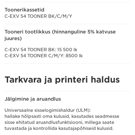
Toonerikassetid
C-EXV 54 TOONER BK/C/M/Y
Tooneri tootlikkus (hinnanguline 5% katvuse
juures)
C-EXV 54 TOONER BK: 15 500 lk
C-EXV 54 TOONER C/M/Y: 8500 lk
Tarkvara ja printeri haldus
Jälgimine ja aruandlus
Universaalne sisselogimishaldur (ULM):
hallake hõlpsasti oma kulusid, kasutades seadmesse
sisse ehitatud aruandlusfunktsiooni, millega saate
tuvastada ja kontrollida kasutajapõhiseid kulusid.