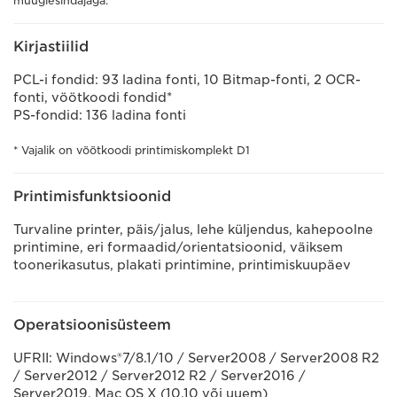
müügiesindajaga.
Kirjastiilid
PCL-i fondid: 93 ladina fonti, 10 Bitmap-fonti, 2 OCR-
fonti, vöötkoodi fondid*
PS-fondid: 136 ladina fonti
* Vajalik on vöötkoodi printimiskomplekt D1
Printimisfunktsioonid
Turvaline printer, päis/jalus, lehe küljendus, kahepoolne
printimine, eri formaadid/orientatsioonid, väiksem
toonerikasutus, plakati printimine, printimiskuupäev
Operatsioonisüsteem
UFRII: Windows®7/8.1/10 / Server2008 / Server2008 R2
/ Server2012 / Server2012 R2 / Server2016 /
Server2019, Mac OS X (10.10 või uuem)