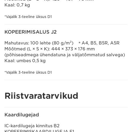
Kaal: 0,7 kg
*Vajalik 3-teeline üksus D1
KOPEERIMISALUS J2
Mahutavus: 100 lehte (80 g/m²) ＊A4, B5, B5R, A5R
Mõõtmed (L × S × K): 444 × 373 × 176 mm
(põhiseadmega ühendatuna ja väljatõmmatud salvega)
Kaal: umbes 0,5 kg
*Vajalik 3-teeline üksus D1
Riistvaratarvikud
Kaardilugejad
IC-kardilugeja kinnitus B2
KOPEERIMISKAARDILUGEJA F1