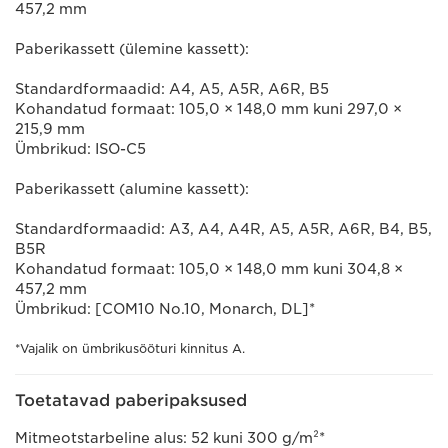
457,2 mm
Paberikassett (ülemine kassett):
Standardformaadid: A4, A5, A5R, A6R, B5
Kohandatud formaat: 105,0 × 148,0 mm kuni 297,0 ×
215,9 mm
Ümbrikud: ISO-C5
Paberikassett (alumine kassett):
Standardformaadid: A3, A4, A4R, A5, A5R, A6R, B4, B5,
B5R
Kohandatud formaat: 105,0 × 148,0 mm kuni 304,8 ×
457,2 mm
Ümbrikud: [COM10 No.10, Monarch, DL]*
*Vajalik on ümbrikusööturi kinnitus A.
Toetatavad paberipaksused
Mitmeotstarbeline alus: 52 kuni 300 g/m²*