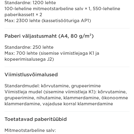
Standardne: 1200 lehte
100-leheline mitmeotstarbeline salv × 1, 550-leheline
paberikassett × 2
Max: 2300 lehte (kassetisööturiga AP1)
Paberi väljastusmaht (A4, 80 g/m²)
Standardne: 250 lehte
Max: 700 lehte (sisemise viimistlejaga K1 ja
kopeerimisalusega J2)
Viimistlusvõimalused
Standardmudel: kõrvutamine, grupeerimine
Viimistleja mudel (sisemine viimistleja K1): kõrvutamine,
grupeerimine, nihutamine, klammerdamine, ökonoomne
klammerdamine, vajaduse korral klammerdamine
Toetatavad paberitüübid
Mitmeotstarbeline salv: