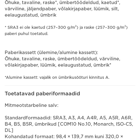
Õhuke, tavaline, raske*, ümbertöödeldud, kaetud*,
värviline, jäljendpaber, võlakirjapaber, lüümik, silt,
eelaugustatud, ümbrik
* SRA3 ei ole kaetud (257–300 g/m²) ja raske (257–300 g/m²)
paberi puhul toetatud.
Paberikassett (ülemine/alumine kassett):
Õhuke, tavaline, raske, ümbertöödeldud, värviline,
võlakirjapaber, lüümik, eelaugustatud, ümbrik*
*Alumine kassett: vajalik on ümbrikusööturi kinnitus A.
Toetatavad paberiformaadid
Mitmeotstarbeline salv:
Standardformaadid: SRA3, A3, A4, A4R, A5, A5R, A6R,
B4, B5, B5R, ümbrikud [COM10 No.10, Monarch, ISO-C5,
DL]
Kohandatud formaat: 98,4 × 139,7 mm kuni 320,0 ×