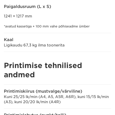
Paigaldusruum (L x S)
1241 × 1217 mm
*avatud kassetiga + 100 mm vahe põhiseadme ümber
Kaal
Ligikaudu 67,3 kg ilma toonerita
Printimise tehnilised
andmed
Printimiskiirus (mustvalge/värviline)
Kuni 25/25 lk/min (A4, A5, A5R, A6R), kuni 15/15 lk/min
(A3), kuni 20/20 lk/min (A4R)