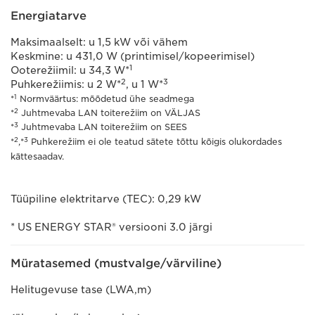
Energiatarve
Maksimaalselt: u 1,5 kW või vähem
Keskmine: u 431,0 W (printimisel/kopeerimisel)
1
Ooterežiimil: u 34,3 W*
2
3
Puhkerežiimis: u 2 W*
, u 1 W*
1
*
Normväärtus: mõõdetud ühe seadmega
2
*
Juhtmevaba LAN toiterežiim on VÄLJAS
3
*
Juhtmevaba LAN toiterežiim on SEES
2
3
*
,*
Puhkerežiim ei ole teatud sätete tõttu kõigis olukordades
kättesaadav.
Tüüpiline elektritarve (TEC): 0,29 kW
* US ENERGY STAR® versiooni 3.0 järgi
Müratasemed (mustvalge/värviline)
Helitugevuse tase (LWA,m)