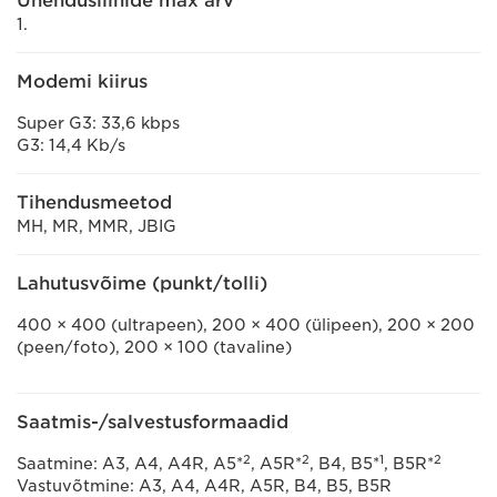
Ühendusliinide max arv
1.
Modemi kiirus
Super G3: 33,6 kbps
G3: 14,4 Kb/s
Tihendusmeetod
MH, MR, MMR, JBIG
Lahutusvõime (punkt/tolli)
400 × 400 (ultrapeen), 200 × 400 (ülipeen), 200 × 200
(peen/foto), 200 × 100 (tavaline)
Saatmis-/salvestusformaadid
2
2
1
2
Saatmine: A3, A4, A4R, A5*
, A5R*
, B4, B5*
, B5R*
Vastuvõtmine: A3, A4, A4R, A5R, B4, B5, B5R