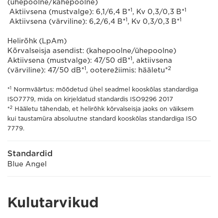
(ühepoolne/kahepoolne)
1
1
Aktiivsena (mustvalge): 6,1/6,4 B*
, Kv 0,3/0,3 B*
1
1
Aktiivsena (värviline): 6,2/6,4 B*
, Kv 0,3/0,3 B*
Helirõhk (LpAm)
Kõrvalseisja asendist: (kahepoolne/ühepoolne)
1
Aktiivsena (mustvalge): 47/50 dB*
, aktiivsena
1
2
(värviline): 47/50 dB*
, ooterežiimis: hääletu*
1
*
Normväärtus: mõõdetud ühel seadmel kooskõlas standardiga
ISO7779, mida on kirjeldatud standardis ISO9296 2017
2
*
Hääletu tähendab, et helirõhk kõrvalseisja jaoks on väiksem
kui taustamüra absoluutne standard kooskõlas standardiga ISO
7779.
Standardid
Blue Angel
Kulutarvikud