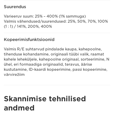
Suurendus
Varieeruv suum: 25% – 400% (1% sammuga)
Valmis vähendused/suurendused: 25%, 50%, 70%, 100%
(1 : 1) / 141%, 200%, 400%
Kopeerimisfunktsioonid
Valmis R/E suhtarvud pindalade kaupa, kahepoolne,
tihenduse kohandamine, originaali tüübi valik, raamat
kahele leheküljele, kahepoolne originaal, sorteerimine, N
ühel, eri formaadiga originaalid, teravus, äärise
kustutamine, ID-kaardi kopeerimine, passi kopeerimine,
värvirežiim
Skannimise tehnilised
andmed