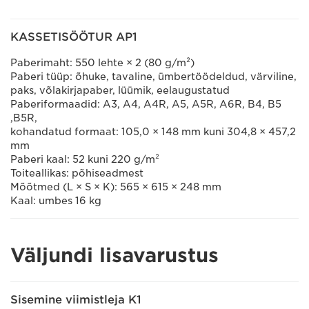
KASSETISÖÖTUR AP1
Paberimaht: 550 lehte × 2 (80 g/m²)
Paberi tüüp: õhuke, tavaline, ümbertöödeldud, värviline,
paks, võlakirjapaber, lüümik, eelaugustatud
Paberiformaadid: A3, A4, A4R, A5, A5R, A6R, B4, B5
,B5R,
kohandatud formaat: 105,0 × 148 mm kuni 304,8 × 457,2
mm
Paberi kaal: 52 kuni 220 g/m²
Toiteallikas: põhiseadmest
Mõõtmed (L × S × K): 565 × 615 × 248 mm
Kaal: umbes 16 kg
Väljundi lisavarustus
Sisemine viimistleja K1