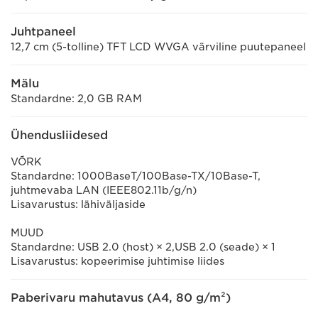
Juhtpaneel
12,7 cm (5-tolline) TFT LCD WVGA värviline puutepaneel
Mälu
Standardne: 2,0 GB RAM
Ühendusliidesed
VÕRK
Standardne: 1000BaseT/100Base-TX/10Base-T,
juhtmevaba LAN (IEEE802.11b/g/n)
Lisavarustus: lähiväljaside
MUUD
Standardne: USB 2.0 (host) × 2,USB 2.0 (seade) × 1
Lisavarustus: kopeerimise juhtimise liides
Paberivaru mahutavus (A4, 80 g/m²)