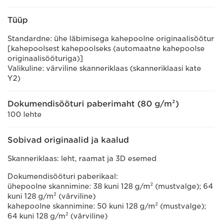
Tüüp
Standardne: ühe läbimisega kahepoolne originaalisöötur
[kahepoolsest kahepoolseks (automaatne kahepoolse
originaalisööturiga)]
Valikuline: värviline skanneriklaas (skanneriklaasi kate
Y2)
Dokumendisööturi paberimaht (80 g/m²)
100 lehte
Sobivad originaalid ja kaalud
Skanneriklaas: leht, raamat ja 3D esemed
Dokumendisööturi paberikaal:
ühepoolne skannimine: 38 kuni 128 g/m² (mustvalge); 64
kuni 128 g/m² (värviline)
kahepoolne skannimine: 50 kuni 128 g/m² (mustvalge);
64 kuni 128 g/m² (värviline)