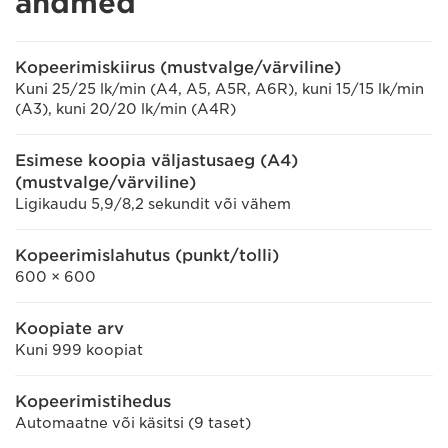
andmed
Kopeerimiskiirus (mustvalge/värviline)
Kuni 25/25 lk/min (A4, A5, A5R, A6R), kuni 15/15 lk/min
(A3), kuni 20/20 lk/min (A4R)
Esimese koopia väljastusaeg (A4)
(mustvalge/värviline)
Ligikaudu 5,9/8,2 sekundit või vähem
Kopeerimislahutus (punkt/tolli)
600 × 600
Koopiate arv
Kuni 999 koopiat
Kopeerimistihedus
Automaatne või käsitsi (9 taset)