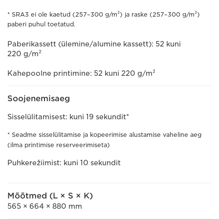
* SRA3 ei ole kaetud (257–300 g/m²) ja raske (257–300 g/m²)
paberi puhul toetatud.
Paberikassett (ülemine/alumine kassett): 52 kuni
220 g/m²
Kahepoolne printimine: 52 kuni 220 g/m²
Soojenemisaeg
Sisselülitamisest: kuni 19 sekundit*
* Seadme sisselülitamise ja kopeerimise alustamise vaheline aeg
(ilma printimise reserveerimiseta)
Puhkerežiimist: kuni 10 sekundit
Mõõtmed (L × S × K)
565 × 664 × 880 mm