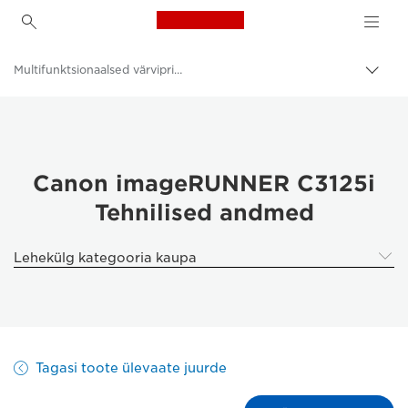
Canon Logo, back to h
Multifunktsionaalsed värviprinterid
Lülit
leiva
Canon
(bre
sisse
Lahendused ja teenused
Äritooted
Canon imageRUNNER C3125i
Tehnilised andmed
Äriprinterid ja -faksimasinad
Multifunktsionaalsed printerid – kõik-ühes printerid
Lehekülg kategooria kaupa
Tagasi toote ülevaate juurde