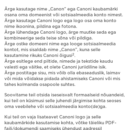
Ärge kasutage nime „Canon” ega Canoni kaubamärki
osana oma domeenist või sotsiaalmeedia konto nimest.
Ärge kasutage Canoni logo ega logo osa oma konto
nime ikoonina, pildina ega fotona.
Ärge lühendage Canoni logo, ärge muutke seda ega
kombineerige seda teise sõna või pildiga.
Ärge ostke domeeni nime ega looge sotsiaalmeedia
kontot, mis sisaldab nime „Canon”, kuna selle
2
kasutamine rikuks Canoni õigusi
.
Ärge esitlege end piltide, nimede ja tekstide kaudu
valesti ega väitke, et olete Canoni juriidiline isik.
Ärge postitage sisu, mis võib olla ebaseaduslik, laimav
või mida võidakse pidada ahistamiseks Canoni või mis
tahes kolmanda osapoole suhtes.
Soovitame teil otsida iseseisvalt formaalseid nõuandeid,
kui teil on küsimusi selle juhendi järgimise kohta seoses
oma veebilehe või sotsiaalmeedia konto(de)ga.
Kui teil on vaja lisateavet Canoni logo ja selle
kaubamärkide kasutamise kohta, võtke täieliku PDF-
faili/dokumendi saamiseks ühendust aadressil