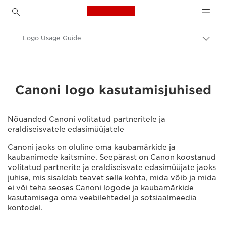
Canon Logo, back to h
Logo Usage Guide
Lülit
leiva
Canon
(bre
sisse
Meist
Canoni logo kasutamisjuhised
Nõuanded Canoni volitatud partneritele ja
eraldiseisvatele edasimüüjatele
Canoni jaoks on oluline oma kaubamärkide ja
kaubanimede kaitsmine. Seepärast on Canon koostanud
volitatud partnerite ja eraldiseisvate edasimüüjate jaoks
juhise, mis sisaldab teavet selle kohta, mida võib ja mida
ei või teha seoses Canoni logode ja kaubamärkide
kasutamisega oma veebilehtedel ja sotsiaalmeedia
kontodel.