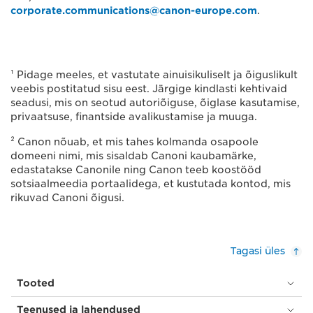
corporate.communications@canon-europe.com
.
¹ Pidage meeles, et vastutate ainuisikuliselt ja õiguslikult
veebis postitatud sisu eest. Järgige kindlasti kehtivaid
seadusi, mis on seotud autoriõiguse, õiglase kasutamise,
privaatsuse, finantside avalikustamise ja muuga.
² Canon nõuab, et mis tahes kolmanda osapoole
domeeni nimi, mis sisaldab Canoni kaubamärke,
edastatakse Canonile ning Canon teeb koostööd
sotsiaalmeedia portaalidega, et kustutada kontod, mis
rikuvad Canoni õigusi.
Tagasi üles
Tooted
Teenused ja lahendused