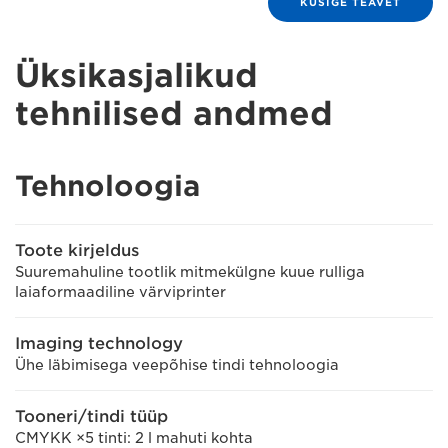
KÜSIGE TEAVET
Üksikasjalikud
tehnilised andmed
Tehnoloogia
Toote kirjeldus
Suuremahuline tootlik mitmekülgne kuue rulliga
laiaformaadiline värviprinter
Imaging technology
Ühe läbimisega veepõhise tindi tehnoloogia
Tooneri/tindi tüüp
CMYKK ×5 tinti: 2 l mahuti kohta