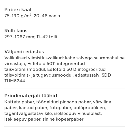
Paberi kaal
75–190 g/m²; 20–46 naela
Rulli laius
297–1067 mm; 11–42 tolli
Väljundi edastus
Valikulised viimistlusvalikud: kahe salvega suuremahuline
virnastaja, EsTefold 5011 integreeritud
täisvoltimismoodul, EsTefold 5013 integreeritud
täisvoltimis- ja tugevdusmoodul, edastussalv, SDD
TUM6244
Prindimaterjali tüübid
Katteta paber, töödeldud pinnaga paber, värviline
paber, kaetud paber, fotopaber, polüpropüleen,
tagantvalgustatav kile, isekleepuv vinüülplast,
isekleepuv paber, sinine kopeerpaber