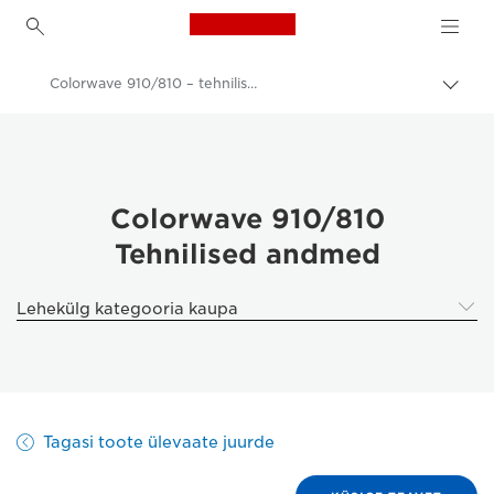
Canon Logo, back to h
Colorwave 910/810 – tehnilised andmed
Lülit
leiva
Canon
(bre
sisse
Lahendused ja teenused
Äritooted
Colorwave 910/810
Tehnilised andmed
High-Quality Large Format Printers for CAD/GIS and Stunning Graphics
Canon Colorwave 910/810
Lehekülg kategooria kaupa
Tagasi toote ülevaate juurde