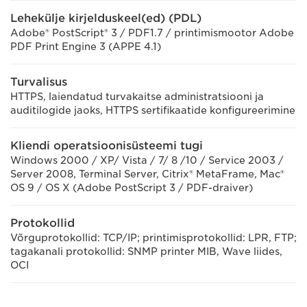
Lehekülje kirjelduskeel(ed) (PDL)
Adobe® PostScript® 3 / PDF1.7 / printimismootor Adobe
PDF Print Engine 3 (APPE 4.1)
Turvalisus
HTTPS, laiendatud turvakaitse administratsiooni ja
auditilogide jaoks, HTTPS sertifikaatide konfigureerimine
Kliendi operatsioonisüsteemi tugi
Windows 2000 / XP/ Vista / 7/ 8 /10 / Service 2003 /
Server 2008, Terminal Server, Citrix® MetaFrame, Mac®
OS 9 / OS X (Adobe PostScript 3 / PDF-draiver)
Protokollid
Võrguprotokollid: TCP/IP; printimisprotokollid: LPR, FTP;
tagakanali protokollid: SNMP printer MIB, Wave liides,
OCI