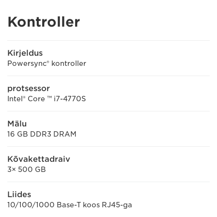
Kontroller
Kirjeldus
Powersync® kontroller
protsessor
Intel® Core ™ i7-4770S
Mälu
16 GB DDR3 DRAM
Kõvakettadraiv
3× 500 GB
Liides
10/100/1000 Base-T koos RJ45-ga