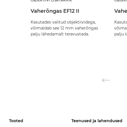
OBJEKTIIVI LISATARVIK
OBJEKT
Vaherõngas EF12 II
Vahe
Kasutades valitud objektiividega,
Kasuta
võimaldab see 12 mm vaherõngas
võima
palju lähedamalt teravustada.
palju 
Tooted
Teenused ja lahendused