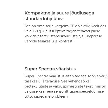
Kompaktne ja suure jõudlusega
standardobjektiiv
See on oma sarja kergeim EF-objektiiv, kaaludes
vaid 130 g. Gaussi optika tagab teravad pildid
kõikidelt teravustamiskaugustelt, suurepärase
värvide tasakaalu ja kontrasti.
Super Spectra vääristus
Super Spectra vääristus aitab tagada sobiva värv
tasakaalu ja teravuse. See vähendab ka
pettekujutiste ja valguspimestuste teket, mis on
valguse kaamera sensorilt tagasipeegeldumise
tõttu sagedane probleem.