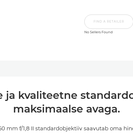
FIND A RETAILER
No Sellers Found
ja kvaliteetne standardob
maksimaalse avaga.
 mm f/1,8 II standardobjektiiv saavutab oma hind