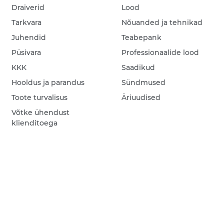
Draiverid
Lood
Tarkvara
Nõuanded ja tehnikad
Juhendid
Teabepank
Püsivara
Professionaalide lood
KKK
Saadikud
Hooldus ja parandus
Sündmused
Toote turvalisus
Äriuudised
Võtke ühendust
klienditoega