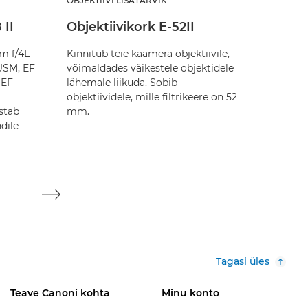
OBJEKTIIVI LISATARVIK
OBJEKTII
 II
Objektiivikork E-52II
Objek
m f/4L
Kinnitub teie kaamera objektiivile,
Kaitseb 
USM, EF
võimaldades väikestele objektidele
seda ei 
 EF
lähemale liikuda. Sobib
objektiividele, mille filtrikeere on 52
stab
mm.
dile
Tagasi üles
Teave Canoni kohta
Minu konto