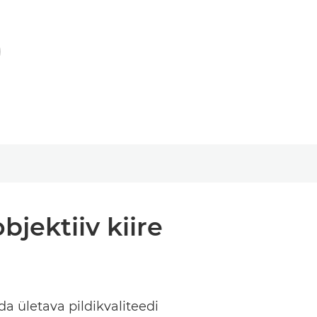
jektiiv kiire
a ületava pildikvaliteedi