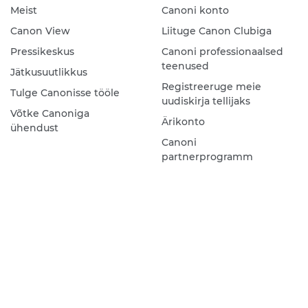
Meist
Canoni konto
Canon View
Liituge Canon Clubiga
Pressikeskus
Canoni professionaalsed
teenused
Jätkusuutlikkus
Registreeruge meie
Tulge Canonisse tööle
uudiskirja tellijaks
Võtke Canoniga
Ärikonto
ühendust
Canoni
partnerprogramm