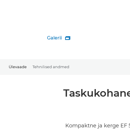
Galerii

Ülevaade
Tehnilised andmed
Taskukohane 
Kompaktne ja kerge EF 50