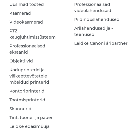
Uusimad tooted
Professionaalsed
videolahendused
Kaamerad
Pildinduslahendused
Videokaamerad
Ärilahendused ja -
PTZ
teenused
kaugjuhtimissüsteem
Leidke Canoni äripartner
Professionaalsed
ekraanid
Objektiivid
Koduprinterid ja
väikeettevõtetele
mõeldud printerid
Kontoriprinterid
Tootmisprinterid
Skannerid
Tint, tooner ja paber
Leidke edasimüüja