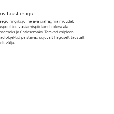
juv taustahägu
aegu ringikujuline ava diafragma muudab
aspool teravustamispiirkonda oleva ala
memaks ja ühtlasemaks. Teravad esiplaanil
ad objektid paistavad sujuvalt häguselt taustalt
elt välja.