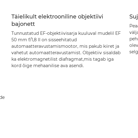
Täielikult elektrooniline objektiivi
Su
bajonett
Pea
välj
Tunnustatud EF-objektiivisarja kuuluval mudelil EF
peh
50 mm f/1,8 II on sisseehitatud
olev
automaatteravustamismootor, mis pakub kiiret ja
selg
vahetut automaatteravustamist. Objektiiv sisaldab
ka elektromagnetilist diafragmat,mis tagab iga
kord õige mehaanilise ava asendi.
ide