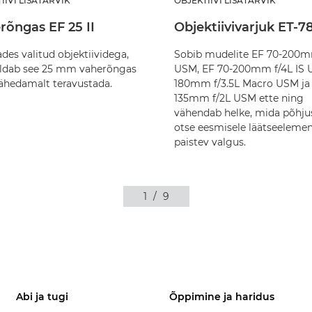
IIVI LISATARVIK
OBJEKTIIVI LISATARVIK
rõngas EF 25 II
Objektiivivarjuk ET-78
des valitud objektiividega,
Sobib mudelite EF 70-200m
ldab see 25 mm vaherõngas
USM, EF 70-200mm f/4L IS 
lähedamalt teravustada.
180mm f/3.5L Macro USM ja
135mm f/2L USM ette ning
vähendab helke, mida põhju
otse eesmisele läätseelemen
paistev valgus.
1
/
9
Abi ja tugi
Õppimine ja haridus