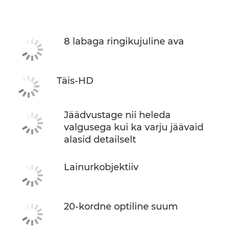
Tehnilised andmed
8 labaga ringikujuline ava
Täis-HD
Jäädvustage nii heleda
valgusega kui ka varju jäävaid
alasid detailselt
Lainurkobjektiiv
20-kordne optiline suum