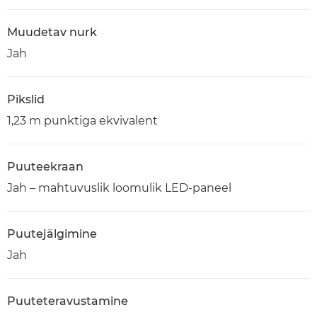
Muudetav nurk
Jah
Pikslid
1,23 m punktiga ekvivalent
Puuteekraan
Jah – mahtuvuslik loomulik LED-paneel
Puutejälgimine
Jah
Puuteteravustamine