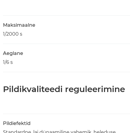
Maksimaalne
1/2000 s
Aeglane
1/6 s
Pildikvaliteedi reguleerimine
Pildiefektid
Standardne, lai dünaamiline vahemik, heleduse