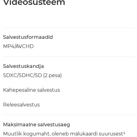
Videosüsteem
Salvestusformaadid
MP4/AVCHD
Salvestuskandja
SDXC/SDHC/SD (2 pesa)
Kahepesaline salvestus
Releesalvestus
Maksimaalne salvestusaeg
Muutlik kogumaht, oleneb mälukaardi suurusest¹