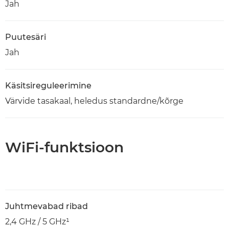
Jah
Puutesäri
Jah
Käsitsireguleerimine
Värvide tasakaal, heledus standardne/kõrge
WiFi-funktsioon
Juhtmevabad ribad
2,4 GHz / 5 GHz¹